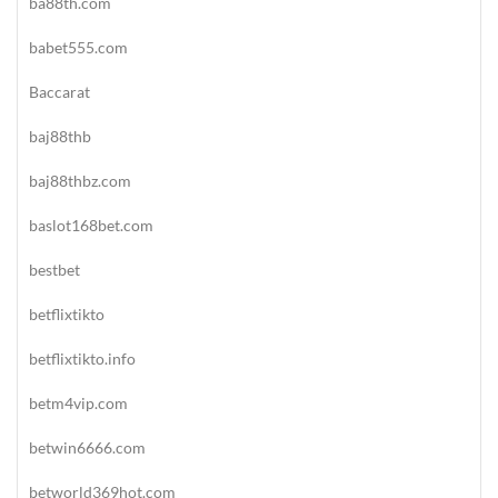
ba88th.com
babet555.com
Baccarat
baj88thb
baj88thbz.com
baslot168bet.com
bestbet
betflixtikto
betflixtikto.info
betm4vip.com
betwin6666.com
betworld369hot.com