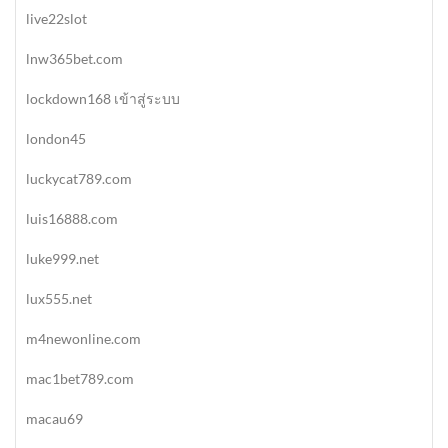
live22slot
lnw365bet.com
lockdown168 เข้าสู่ระบบ
london45
luckycat789.com
luis16888.com
luke999.net
lux555.net
m4newonline.com
mac1bet789.com
macau69