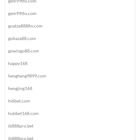
gem99ths.com
gem99ths.com
goatza888fin.com
gobaza88.com
gowingo88.com
happy168
hengheng9899.com
hengjing168
hi6bet.com
hubbet168.com
ib888pro.bet
ib888pro.bet