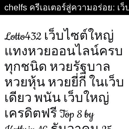
Skip
chelfs ครีเอเตอร์สู่ความอร่อย: เ
to
content
Lotto432 เว็บไซต์ใหญ่
แทงหวยออนไลน์ครบ
ทุกชนิด หวยรัฐบาล
หวยหุ้น หวยยี่กี ในเว็บ
เดียว พนัน เว็บใหญ่
เครดิตฟรี Top 8 by