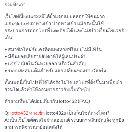
รวมทั้งเก่า
เว็บไซต์นี้lotto432มิได้ย้ำแจกแบบหลอกให้คนฝาก
เยอะๆlotto432 ทางเข้า ปากทางเข้า แม้กระนั้นใช้
กระบวนการออกโปรที่ แตะต้องได้ และไม่สร้างเงื่อนไขเวอร์
เกิน
• สมาชิกใหม่รับเครดิตแทงหวยฟรีแบบไม่มีเทิร์น
• มีคืนยอดเสียรายสัปดาห์ให้ผู้เล่นประจำ
• แจกโบนัสในวันหวยออก หรือวันสำคัญ
• ระบบสะสมแต้มสำหรับแลกเปลี่ยนของรางวัลจริง
ทั้งหมดนี้เป็นโปรที่ใช้ได้จริง ไม่ใช่แค่โปรที่ตั้งขึ้นมาเพื่อเย้า
ยวนใจแล้วทำให้ถอนยากราวกับเว็บทั่วๆไป
คำถามที่พบได้บ่อยเกี่ยวกับ lotto432 (FAQ)
Q:
lotto432 ทางเข้า
lotto432u เป็นเว็บไซต์ตรงไหม?
A: เป็นเว็บไซต์ตรงไม่ผ่านเอเย่นต์ ระบบการเงินชัดแจ้ง ทุกบิล
สามารถพิจารณาย้อนหลังได้