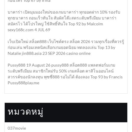
ก่อนใคร Top 67 by Irma
บาคาร่า เปิดมุมมองใหม่ของเกมบาคาร่า ทุกยอดฝาก 10% รองรับ
ทุกธนาคาร ถอนเร็วทันใจ สัมผัสโต๊ะสดระดับพรีเมียม บาคาร่า
สมัครไว ได้โปรใหญ่ ใช้สิทธิ์ทันใจ Top 92 by Malcolm
sexy168c.com 4 JUL 69
เว็บเปิดใหม่ สล็อต888 เว็บไซต์ตรง สล็อต 2026 รวมทุกเรื่องที่ควรรู้
ก่อนเล่น พร้อมเทคนิคเลือกเกมยอดนิยม ทดลองเล่น Top 13 by
Natalie jin888.asia 23 SEP 2026 casino online
Pussy888 19 August 26 pussy888 สล็อต888 แพลตฟอร์มเกม
ระดับพรีเมียม สมาชิกใหม่รับ 50% เกมสล็อต คาสิโนออนไลน์
สวรรค์ของนักลงทุน พุซซี่888 รอไม่ได้ ต้องลอง Top 93 by Francis
Pussy888play.me
หมวดหมู่
037movie