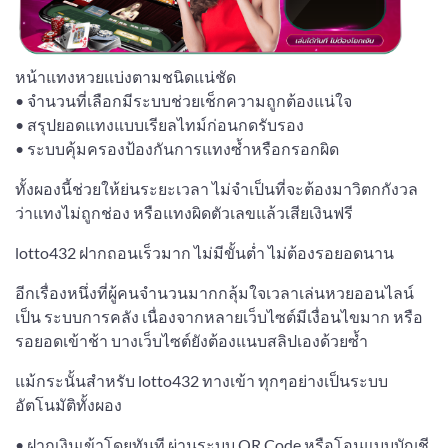
หน้าแทงหวยแบ่งตามชนิดแน่ชัด
• จำนวนที่เลือกมีระบบช่วยเช็กความถูกต้องแน่ใจ
• สรุปยอดแทงแบบเรียลไทม์ก่อนกดรับรอง
• ระบบคุ้มครองป้องกันการแทงซ้ำหรือกรอกผิด
ทั้งผองนี้ช่วยให้ย่นระยะเวลา ไม่จำเป็นที่จะต้องมาวิตกกังวล
ว่าแทงไม่ถูกช่อง หรือแทงผิดตัวเลขแล้วเสียเงินฟรี
lotto432 ฝากถอนเร็วมาก ไม่มีขั้นต่ำ ไม่ต้องรอยอดนาน
อีกเรื่องหนึ่งที่ผู้คนจำนวนมากกลุ้มใจเวลาเล่นหวยออนไลน์
เป็น ระบบการคลัง เนื่องจากหลายเว็บไซต์มีเงื่อนไขมาก หรือ
รอยอดเข้าช้า บางเว็บไซต์ยังต้องแนบสลิปเองด้วยซ้ำ
แม้กระนั้นสำหรับ lotto432 ทางเข้า ทุกๆอย่างเป็นระบบ
อัตโนมัติทั้งผอง
• ฝากเงินเข้าโดยทันที ผ่านระบบ QR Code หรือโอนแบบบัญชี