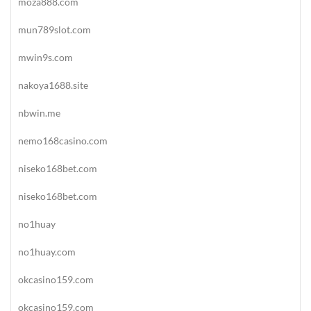
moza888.com
mun789slot.com
mwin9s.com
nakoya1688.site
nbwin.me
nemo168casino.com
niseko168bet.com
niseko168bet.com
no1huay
no1huay.com
okcasino159.com
okcasino159.com