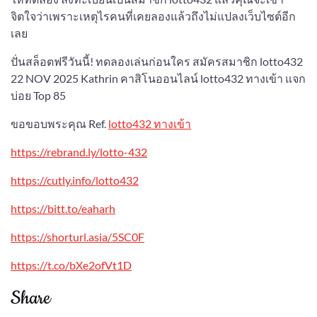
จิตใจว่าเพราะเหตุไรคนที่เคยลองแล้วถึงไม่แปลงเว็บไซต์อีก
เลย
ปั่นสล็อตฟรีวันนี้! ทดลองเล่นก่อนใคร สมัครสมาชิก lotto432
22 NOV 2025 Kathrin คาสิโนออนไลน์ lotto432 ทางเข้า แจก
บ่อย Top 85
ขอขอบพระคุณ Ref.
lotto432 ทางเข้า
https://rebrand.ly/lotto-432
https://cutly.info/lotto432
https://bitt.to/eaharh
https://shorturl.asia/5SC0F
https://t.co/bXe2ofVt1D
Share