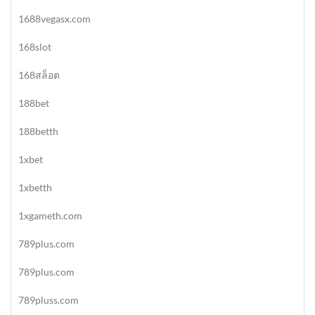
1688vegasx.com
168slot
168สล็อต
188bet
188betth
1xbet
1xbetth
1xgameth.com
789plus.com
789plus.com
789pluss.com