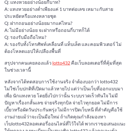
Q: แทงหวยอย่างน้อยกี่บาท?
A: แทงหวยอย่างต่ำเพียงแค่ 1 บาทต่อเลข เหมาะกับสาย
ประหยัดหรือแทงหลายชุด
Q: ฝากถอนอย่างน้อยมากแค่ไหน?
A: ไม่มีอย่างน้อย จะฝากหรือถอนกี่บาทก็ได้
Q: รองรับมือถือไหม?
A: รองรับทั้งโทรศัพท์เคลื่อนที่ แท็บเล็ต และคอมพิวเตอร์ ไม่
ต้องโหลดแอปให้เปลืองพื้นที่
สรุปจากคนเคยลองแล้ว
lotto432
คือเว็บลอตเตอรี่ที่คุ้มที่สุด
ในช่วงเวลานี้
หลังจากได้ทดสอบการใช้งานจริง จำต้องบอกว่า lotto432
ไม่ใช่เว็บปกติที่เปิดมาแล้วหายไป แต่ว่าเป็นเว็บที่ออกแบบมา
เพื่อ นักแทงหวย โดยยิ่งไปกว่านั้น ระบบรวดเร็วทันใจ ไม่มี
ปัญหาเรื่องกลั้นเลข จ่ายจริงทุกบิล จ่ายไวทุกยอด ไม่มีการ
เบี้ยวหรือผัดวันประกันพรุ่ง ไม่มีการปิดเว็บหนี ที่สำคัญคือใช้
งานง่ายแม้ว่าจะเป็นมือใหม่ ถ้าเกิดคุณกำลังมองหา
เว็บlotto432ลอตเตอรี่ออนไลน์ที่ไว้ใจได้ พวกเราขอเสนอแนะ
ให้ทดลอง ลงทะเบียนเป็นสมาชิก lotto432 แล้วคุณจะเข้า