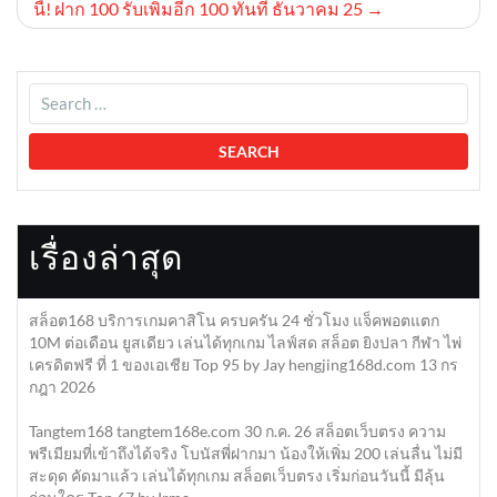
นี้! ฝาก 100 รับเพิ่มอีก 100 ทันที ธันวาคม 25
เรื่องล่าสุด
สล็อต168 บริการเกมคาสิโน ครบครัน 24 ชั่วโมง แจ็คพอตแตก
10M ต่อเดือน ยูสเดียว เล่นได้ทุกเกม ไลฟ์สด สล็อต ยิงปลา กีฬา ไพ่
เครดิตฟรี ที่ 1 ของเอเชีย Top 95 by Jay hengjing168d.com 13 กร
กฎา 2026
Tangtem168 tangtem168e.com 30 ก.ค. 26 สล็อตเว็บตรง ความ
พรีเมียมที่เข้าถึงได้จริง โบนัสพี่ฝากมา น้องให้เพิ่ม 200 เล่นลื่น ไม่มี
สะดุด คัดมาแล้ว เล่นได้ทุกเกม สล็อตเว็บตรง เริ่มก่อนวันนี้ มีลุ้น