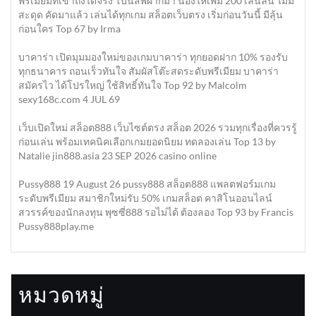
พรีเมียมที่เข้าถึงได้จริง โบนัสพี่ฝากมา น้องให้เพิ่ม 200 เล่นลื่น ไม่มี
สะดุด คัดมาแล้ว เล่นได้ทุกเกม สล็อตเว็บตรง เริ่มก่อนวันนี้ มีลุ้น
ก่อนใคร Top 67 by Irma
บาคาร่า เปิดมุมมองใหม่ของเกมบาคาร่า ทุกยอดฝาก 10% รองรับ
ทุกธนาคาร ถอนเร็วทันใจ สัมผัสโต๊ะสดระดับพรีเมียม บาคาร่า
สมัครไว ได้โปรใหญ่ ใช้สิทธิ์ทันใจ Top 92 by Malcolm
sexy168c.com 4 JUL 69
เว็บเปิดใหม่ สล็อต888 เว็บไซต์ตรง สล็อต 2026 รวมทุกเรื่องที่ควรรู้
ก่อนเล่น พร้อมเทคนิคเลือกเกมยอดนิยม ทดลองเล่น Top 13 by
Natalie jin888.asia 23 SEP 2026 casino online
Pussy888 19 August 26 pussy888 สล็อต888 แพลตฟอร์มเกม
ระดับพรีเมียม สมาชิกใหม่รับ 50% เกมสล็อต คาสิโนออนไลน์
สวรรค์ของนักลงทุน พุซซี่888 รอไม่ได้ ต้องลอง Top 93 by Francis
Pussy888play.me
หมวดหมู่