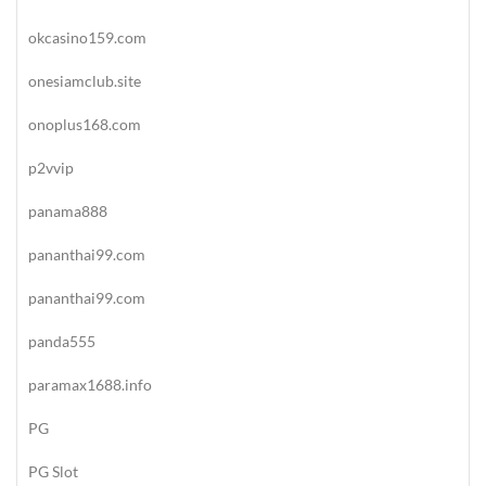
okcasino159.com
onesiamclub.site
onoplus168.com
p2vvip
panama888
pananthai99.com
pananthai99.com
panda555
paramax1688.info
PG
PG Slot