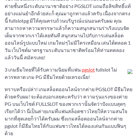
ค่ายชั้นหนึ่งระดับนานาชาติอย่าง PGSLOT แถมถือลิขสิทธิ์แท้
อย่างแม่นยำอีกด้วยล่ะก็ คุณมาถูกทางแล้วครับ เนื่องจากตรง
นี้ fullslotpg มีให้คุณครบถ้วนบริบูรณ์แน่นอนครับผม คุณ
สามารถหาความหรรษาแล้วก็ความสนุกสนานร่าเริงแบบจัด
เต็มจากพวกเราได้เลยทันที สนุกสนานไปกับการเล่นสล็อต
ออนไลน์รูปแบบใหม่ เกมใหม่ๆไม่มีใครเหมือน เล่นได้ตลอด 1
วัน เว็บไซต์มาตรฐานระดับนานาชาติพร้อมให้ท่านทดลอง
แล้ววันนี้ สมัครเลย!
3 เกมธีมไทยที่ได้รับความนิยมที่แฟน
pgslot
fullslot ไม่
ควรพลาด เกม PG มีธีมไทยด้วยเหรอเนี่ย!
ทราบหรือเปล่า! เกมสล็อตออนไลน์จากค่าย PGSLOT มีธีมไทย
ด้วยครับผม! จะต้องบอกเลยคะครับว่า ความรุนแรงของค่าย
PG บนเว็บไซต์ FULLSLOT ของพวกเรานั้นจัดว่าปังแบบสุดๆ
เรียกได้ว่า นี่เป็นค่ายเกมที่แฟนสล็อตชาวไทยให้ความสนใจ
มากที่สุดเลยก็ว่าได้ครับผม ซึ่งเกมสล็อตออนไลน์จากค่าย
pgslot ก็มีธีมไทยให้กับแฟนชาวไทยได้ลองเล่นกันแบบฟินๆ
ด้วย