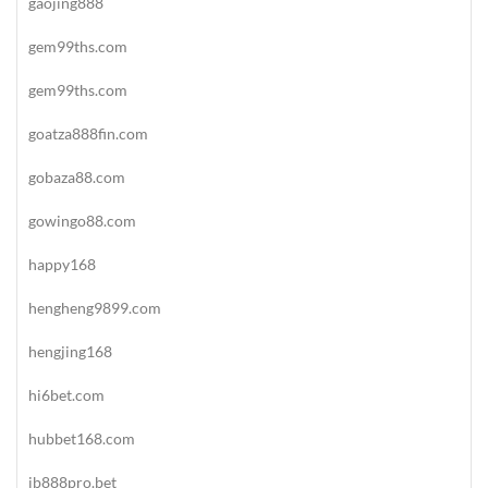
gaojing888
gem99ths.com
gem99ths.com
goatza888fin.com
gobaza88.com
gowingo88.com
happy168
hengheng9899.com
hengjing168
hi6bet.com
hubbet168.com
ib888pro.bet