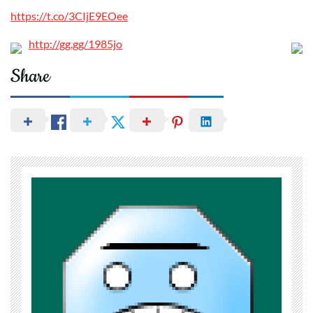
https://t.co/3CIjE9EOee
http://gg.gg/1985jo
Share