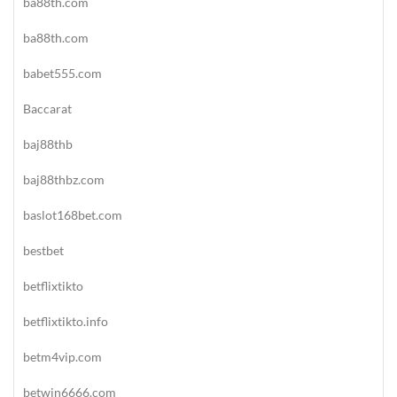
ba88th.com
ba88th.com
babet555.com
Baccarat
baj88thb
baj88thbz.com
baslot168bet.com
bestbet
betflixtikto
betflixtikto.info
betm4vip.com
betwin6666.com