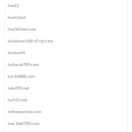
live22
live22slot
lnw365bet.com
lockdown168 เข้าสู่ระบบ
london45
luckycat789.com
luis16888.com
luke999.net
lux555.net
m4newonline.com
mac1bet789.com