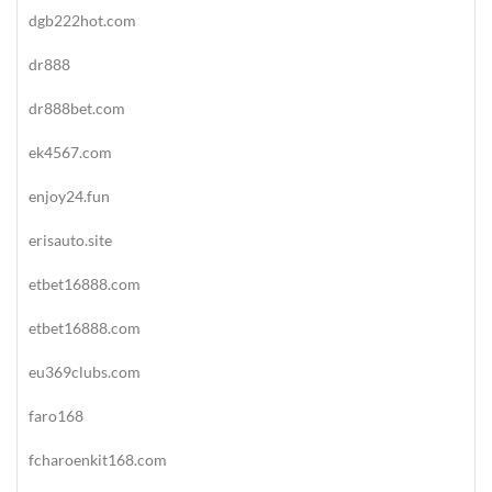
dgb222hot.com
dr888
dr888bet.com
ek4567.com
enjoy24.fun
erisauto.site
etbet16888.com
etbet16888.com
eu369clubs.com
faro168
fcharoenkit168.com