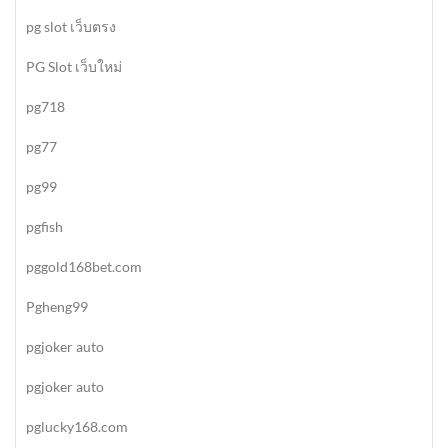
pg slot เว็บตรง
PG Slot เว็บใหม่
pg718
pg77
pg99
pgfish
pggold168bet.com
Pgheng99
pgjoker auto
pgjoker auto
pglucky168.com