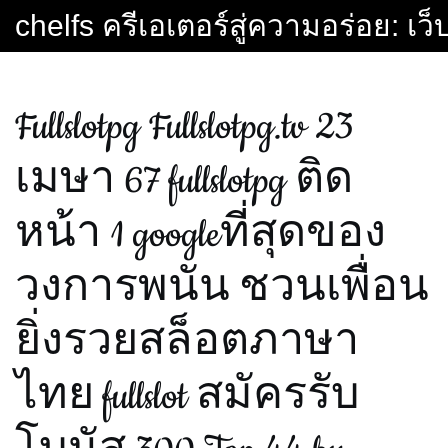
Skip
chelfs ครีเอเตอร์สู่ความอร่อย: เ
to
content
Fullslotpg Fullslotpg.tv 23
เมษา 67 fullslotpg ติด
หน้า 1 googleที่สุดของ
วงการพนัน ชวนเพื่อน
ยิ่งรวยสล็อตภาษา
ไทย fullslot สมัครรับ