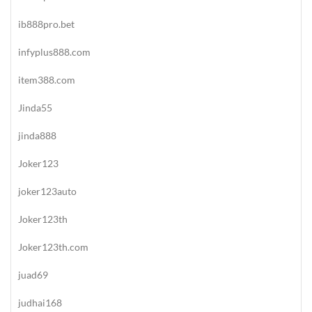
ib888pro.bet
infyplus888.com
item388.com
Jinda55
jinda888
Joker123
joker123auto
Joker123th
Joker123th.com
juad69
judhai168