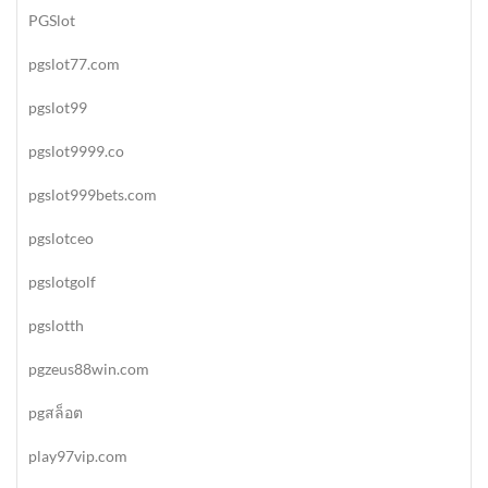
PGSlot
pgslot77.com
pgslot99
pgslot9999.co
pgslot999bets.com
pgslotceo
pgslotgolf
pgslotth
pgzeus88win.com
pgสล็อต
play97vip.com