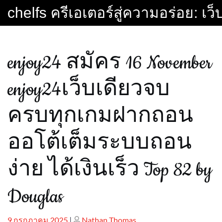
Skip
chelfs ครีเอเตอร์สู่ความอร่อย: เ
to
content
enjoy24 สมัคร 16 November
enjoy24เว็บเดียวจบ
ครบทุกเกมฝากถอน
ออโต้เต็มระบบถอน
ง่าย ได้เงินเร็ว Top 82 by
Douglas
Posted
Posted
9 กรกฎาคม 2025
|
Nathan Thomas