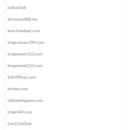
judhai168
khumsup888.me
kimchibetbet.com
kingromans789.com
kingxxxbet123.com
kingxxxbet123.com
kitti999vip.com
ktv4sd.com
lalikabetsgame.com
lcbet444.com
lion123สล็อต