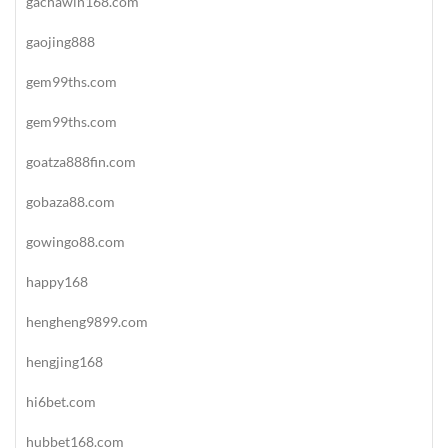
gachawin168.com
gaojing888
gem99ths.com
gem99ths.com
goatza888fin.com
gobaza88.com
gowingo88.com
happy168
hengheng9899.com
hengjing168
hi6bet.com
hubbet168.com