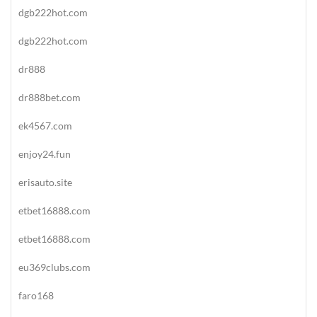
dgb222hot.com
dgb222hot.com
dr888
dr888bet.com
ek4567.com
enjoy24.fun
erisauto.site
etbet16888.com
etbet16888.com
eu369clubs.com
faro168