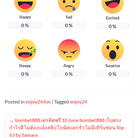
Happy
Sad
Excited
0
%
0
%
0
%
Sleepy
Angry
Surprise
0
%
0
%
0
%
Posted in
enjoy24.fun
|
Tagged
enjoy24
แนะแนว
bombet888 เครดิตฟรี 10 June bombet888 เว็บตรง
กำไรดี ไม่ต้องแจ้งสลิป โบนัสแตกรัว ไม่มีเทิร์นซ่อน Top
เรื่อง
63 by Samara