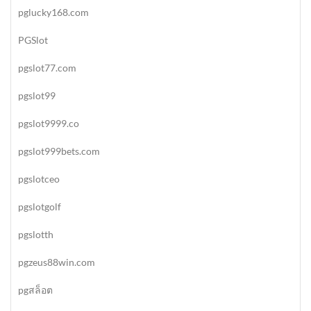
pglucky168.com
PGSlot
pgslot77.com
pgslot99
pgslot9999.co
pgslot999bets.com
pgslotceo
pgslotgolf
pgslotth
pgzeus88win.com
pgสล็อต