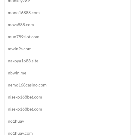
monkey789
mono16888.com
moza888.com
mun789slot.com
mwin9s.com
nakoya1688.site
nbwin.me
nemo168casino.com
niseko168bet.com
niseko168bet.com
no1huay
no1huay.com