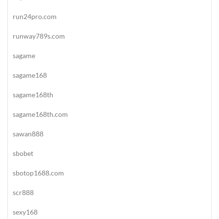
run24pro.com
runway789s.com
sagame
sagame168
sagame168th
sagame168th.com
sawan888
sbobet
sbotop1688.com
scr888
sexy168