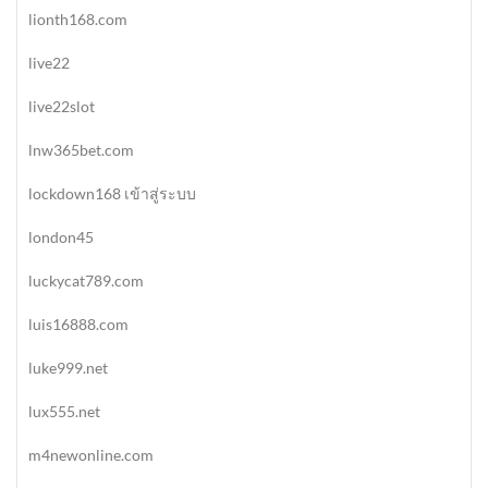
lionth168.com
live22
live22slot
lnw365bet.com
lockdown168 เข้าสู่ระบบ
london45
luckycat789.com
luis16888.com
luke999.net
lux555.net
m4newonline.com