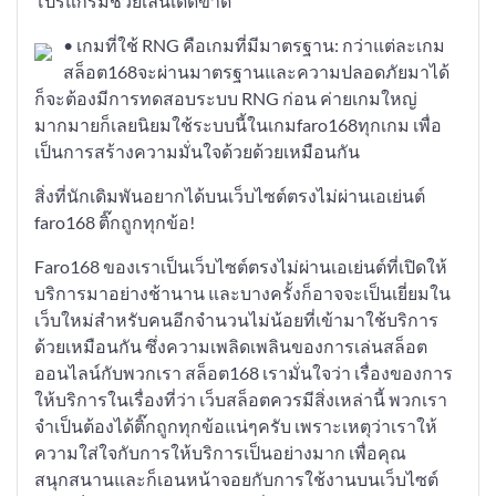
โปรแกรมช่วยเล่นเด็ดขาด
• เกมที่ใช้ RNG คือเกมที่มีมาตรฐาน: กว่าแต่ละเกม
สล็อต168จะผ่านมาตรฐานและความปลอดภัยมาได้
ก็จะต้องมีการทดสอบระบบ RNG ก่อน ค่ายเกมใหญ่
มากมายก็เลยนิยมใช้ระบบนี้ในเกมfaro168ทุกเกม เพื่อ
เป็นการสร้างความมั่นใจด้วยด้วยเหมือนกัน
สิ่งที่นักเดิมพันอยากได้บนเว็บไซต์ตรงไม่ผ่านเอเย่นต์
faro168 ติ๊กถูกทุกข้อ!
Faro168 ของเราเป็นเว็บไซต์ตรงไม่ผ่านเอเย่นต์ที่เปิดให้
บริการมาอย่างช้านาน และบางครั้งก็อาจจะเป็นเยี่ยมใน
เว็บใหม่สำหรับคนอีกจำนวนไม่น้อยที่เข้ามาใช้บริการ
ด้วยเหมือนกัน ซึ่งความเพลิดเพลินของการเล่นสล็อต
ออนไลน์กับพวกเรา สล็อต168 เรามั่นใจว่า เรื่องของการ
ให้บริการในเรื่องที่ว่า เว็บสล็อตควรมีสิ่งเหล่านี้ พวกเรา
จำเป็นต้องได้ติ๊กถูกทุกข้อแน่ๆครับ เพราะเหตุว่าเราให้
ความใส่ใจกับการให้บริการเป็นอย่างมาก เพื่อคุณ
สนุกสนานและก็เอนหน้าจอยกับการใช้งานบนเว็บไซต์