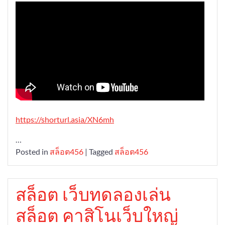
https://shorturl.asia/XN6mh
…
Posted in
สล็อต456
|
Tagged
สล็อต456
สล็อต เว็บทดลองเล่น
สล็อต คาสิโนเว็บใหญ่