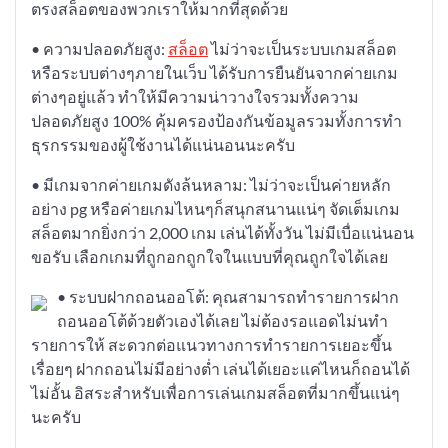
ตรงสล็อตของพวกเราให้มากที่สุดด้วย
• ความปลอดภัยสูง:
สล็อต
ไม่ว่าจะเป็นระบบเกมสล็อต
หรือระบบต่างๆภายในเว็บ ได้รับการยืนยันจากค่ายเกม
ต่างๆอยู่แล้ว ทำให้มีความน่าวางใจรวมทั้งความ
ปลอดภัยสูง 100% คุ้มครองป้องกันข้อมูลรวมทั้งการทำ
ธุรกรรมของผู้ใช้งานได้แน่นอนนะครับ
• มีเกมจากค่ายเกมดังล้นหลาม: ไม่ว่าจะเป็นค่ายหลัก
อย่าง pg หรือค่ายเกมไหนๆก็สนุกสนานแน่ๆ จัดเต็มเกม
สล็อตมากยิ่งกว่า 2,000 เกม เล่นได้ทั้งวัน ไม่มีเบื่อแน่นอน
ขอรับ เลือกเกมที่ถูกอกถูกใจในแบบที่คุณถูกใจได้เลย
• ระบบฝากถอนออโต้: คุณสามารถทำรายการฝาก
ถอนออโต้ด้วยตัวเองได้เลย ไม่ต้องรอแอดไม่นทำ
รายการให้ สะดวกต่อแนวทางการทำรายการเยอะขึ้น
เรื่อยๆ ฝากถอนไม่มีอย่างต่ำ เล่นได้เยอะแค่ไหนก็ถอนได้
ไม่อั้น อิสระสำหรับเพื่อการเล่นเกมสล็อตที่มากขึ้นแน่ๆ
นะครับ