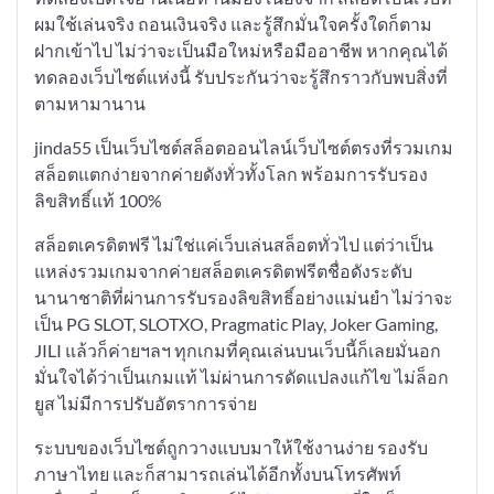
ผมใช้เล่นจริง ถอนเงินจริง และรู้สึกมั่นใจครั้งใดก็ตาม
ฝากเข้าไป ไม่ว่าจะเป็นมือใหม่หรือมืออาชีพ หากคุณได้
ทดลองเว็บไซต์แห่งนี้ รับประกันว่าจะรู้สึกราวกับพบสิ่งที่
ตามหามานาน
jinda55 เป็นเว็บไซต์สล็อตออนไลน์เว็บไซต์ตรงที่รวมเกม
สล็อตแตกง่ายจากค่ายดังทั่วทั้งโลก พร้อมการรับรอง
ลิขสิทธิ์แท้ 100%
สล็อตเครดิตฟรี ไม่ใช่แค่เว็บเล่นสล็อตทั่วไป แต่ว่าเป็น
แหล่งรวมเกมจากค่ายสล็อตเครดิตฟรีตชื่อดังระดับ
นานาชาติที่ผ่านการรับรองลิขสิทธิ์อย่างแม่นยำ ไม่ว่าจะ
เป็น PG SLOT, SLOTXO, Pragmatic Play, Joker Gaming,
JILI แล้วก็ค่ายฯลฯ ทุกเกมที่คุณเล่นบนเว็บนี้ก็เลยมั่นอก
มั่นใจได้ว่าเป็นเกมแท้ ไม่ผ่านการดัดแปลงแก้ไข ไม่ล็อก
ยูส ไม่มีการปรับอัตราการจ่าย
ระบบของเว็บไซต์ถูกวางแบบมาให้ใช้งานง่าย รองรับ
ภาษาไทย และก็สามารถเล่นได้อีกทั้งบนโทรศัพท์