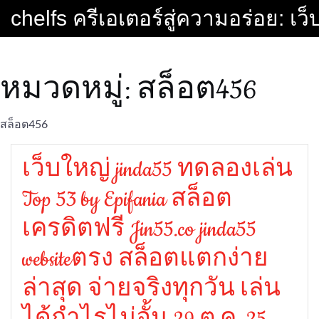
Skip
chelfs ครีเอเตอร์สู่ความอร่อย: เ
to
content
หมวดหมู่:
สล็อต456
สล็อต456
เว็บใหญ่ jinda55 ทดลองเล่น
Top 53 by Epifania สล็อต
เครดิตฟรี Jin55.co jinda55
websiteตรง สล็อตแตกง่าย
ล่าสุด จ่ายจริงทุกวัน เล่น