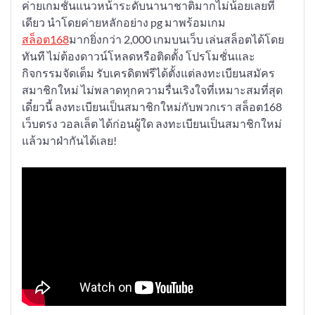
ค่ายเกมชั้นแนวหน้าระดับนานาชาติมากไม่น้อยเลยที
เดียว นำโดยค่ายหลักอย่าง pg มาพร้อมเกม
สล็อต168
มากยิ่งกว่า 2,000 เกมบนเว็บ เล่นสล็อตได้โดย
ทันที ไม่ต้องดาวน์โหลดหรือติดตั้ง โปรโมชั่นและ
กิจกรรมจัดเต็ม รับเครดิตฟรีได้ตั้งแต่ลงทะเบียนสมัคร
สมาชิกใหม่ ไม่พลาดทุกความรื่นเริงใจที่เหมาะสมที่สุด
เดี๋ยวนี้ ลงทะเบียนเป็นสมาชิกใหม่กับพวกเรา สล็อต168
เว็บตรง วอลเล็ต ได้ก่อนผู้ใด ลงทะเบียนเป็นสมาชิกใหม่
แล้วมาฝ่ากันได้เลย!