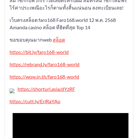
สมาชิกกับพวกเราได้เลยคะครับผม สมัครสมาชิกใหม่ฟรี
ไร้ค่าประเพณีอะไรก็ตามทั้งสิ้นแน่นอน ลงทะเบียนเลย!
เว็บตรงสล็อต faro168 Faro168.world 12 พ.ค. 2568
Amanda casino สล็อต ที่ฮิตที่สุด Top 14
ขอขอบคุณมากweb
สล็อต
https://bit.ly/faro168-world
https://rebrand.ly/faro168-world
https://wow.in.th/faro168-world
https://shorturl.asia/dYzRF
https://cutt.ly/ErlRaYAo