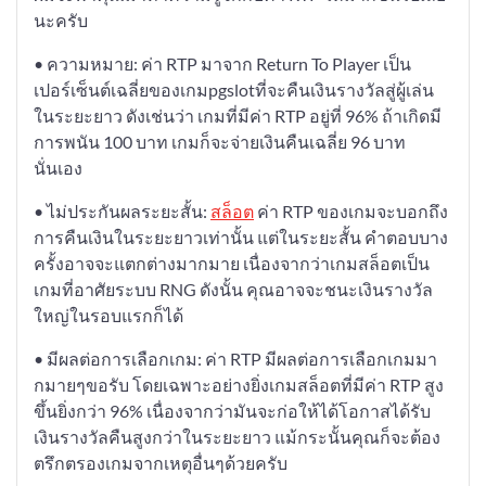
นะครับ
• ความหมาย: ค่า RTP มาจาก Return To Player เป็น
เปอร์เซ็นต์เฉลี่ยของเกมpgslotที่จะคืนเงินรางวัลสู่ผู้เล่น
ในระยะยาว ดังเช่นว่า เกมที่มีค่า RTP อยู่ที่ 96% ถ้าเกิดมี
การพนัน 100 บาท เกมก็จะจ่ายเงินคืนเฉลี่ย 96 บาท
นั่นเอง
• ไม่ประกันผลระยะสั้น:
สล็อต
ค่า RTP ของเกมจะบอกถึง
การคืนเงินในระยะยาวเท่านั้น แต่ในระยะสั้น คำตอบบาง
ครั้งอาจจะแตกต่างมากมาย เนื่องจากว่าเกมสล็อตเป็น
เกมที่อาศัยระบบ RNG ดังนั้น คุณอาจจะชนะเงินรางวัล
ใหญ่ในรอบแรกก็ได้
• มีผลต่อการเลือกเกม: ค่า RTP มีผลต่อการเลือกเกมมา
กมายๆขอรับ โดยเฉพาะอย่างยิ่งเกมสล็อตที่มีค่า RTP สูง
ขึ้นยิ่งกว่า 96% เนื่องจากว่ามันจะก่อให้ได้โอกาสได้รับ
เงินรางวัลคืนสูงกว่าในระยะยาว แม้กระนั้นคุณก็จะต้อง
ตรึกตรองเกมจากเหตุอื่นๆด้วยครับ