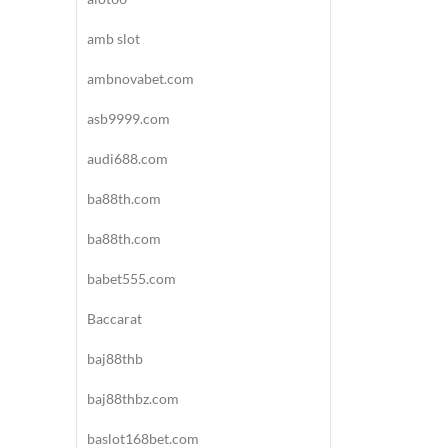
amb slot
ambnovabet.com
asb9999.com
audi688.com
ba88th.com
ba88th.com
babet555.com
Baccarat
baj88thb
baj88thbz.com
baslot168bet.com