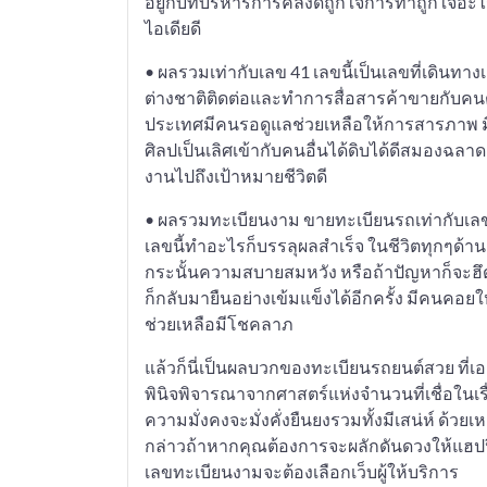
อยู่กับที่บริหารการคลังดีถูกใจการท้าถูกใจอะ
ไอเดียดี
• ผลรวมเท่ากับเลข 41 เลขนี้เป็นเลขที่เดินทางเก
ต่างชาติติดต่อและทำการสื่อสารค้าขายกับคน
ประเทศมีคนรอดูแลช่วยเหลือให้การสารภาพ 
ศิลปเป็นเลิศเข้ากับคนอื่นได้ดิบได้ดีสมองฉลา
งานไปถึงเป้าหมายชีวิตดี
• ผลรวมทะเบียนงาม ขายทะเบียนรถเท่ากับเล
เลขนี้ทำอะไรก็บรรลุผลสำเร็จ ในชีวิตทุกๆด้าน 
กระนั้นความสบายสมหวัง หรือถ้าปัญหาก็จะฮึดส
ก็กลับมายืนอย่างเข้มแข็งได้อีกครั้ง มีคนคอย
ช่วยเหลือมีโชคลาภ
แล้วก็นี่เป็นผลบวกของทะเบียนรถยนต์สวย ที่เ
พินิจพิจารณาจากศาสตร์แห่งจำนวนที่เชื่อในเร
ความมั่งคงจะมั่งคั่งยืนยงรวมทั้งมีเสน่ห์ ด้วยเห
กล่าวถ้าหากคุณต้องการจะผลักดันดวงให้แฮปปี
เลขทะเบียนงามจะต้องเลือกเว็บผู้ให้บริการ