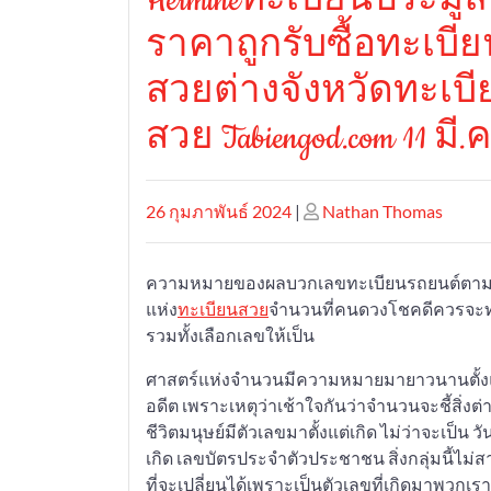
Hermineทะเบียนประมูล
ราคาถูกรับซื้อทะเบี
สวยต่างจังหวัดทะเบี
สวย Tabiengod.com 11 มี.ค
Posted
Posted
26 กุมภาพันธ์ 2024
|
Nathan Thomas
on
on
ความหมายของผลบวกเลขทะเบียนรถยนต์ตาม
แห่ง
ทะเบียนสวย
จำนวนที่คนดวงโชคดีควรจะท
รวมทั้งเลือกเลขให้เป็น
ศาสตร์แห่งจำนวนมีความหมายมายาวนานตั้ง
อดีต เพราะเหตุว่าเช้าใจกันว่าจำนวนจะชี้สิ่งต
ชีวิตมนุษย์มีตัวเลขมาตั้งแต่เกิด ไม่ว่าจะเป็น วั
เกิด เลขบัตรประจำตัวประชาชน สิ่งกลุ่มนี้ไม่
ที่จะเปลี่ยนได้เพราะเป็นตัวเลขที่เกิดมาพวกเราก