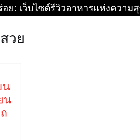
อร่อย: เว็บไซต์รีวิวอาหารแห่งความ
นสวย
ก
ยน
ียน
รถ