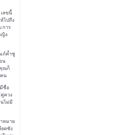
เลขนี้
ห้ไปถึง
ับ การ
หญิง
ภ์ค้ำชู
่อน
คุณก็
กคน
ีชื่อ
คู่ควง
นไม่มี
ป้าหมาย
ียดชัง