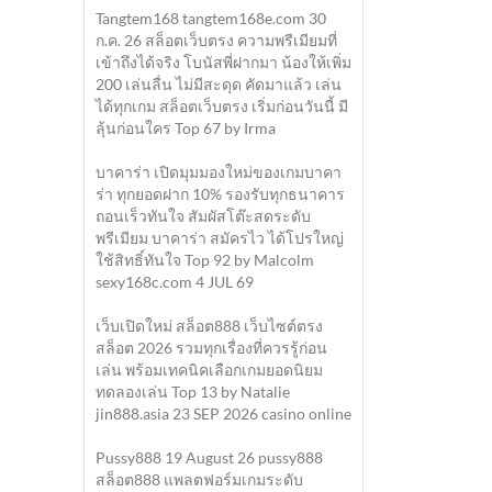
Tangtem168 tangtem168e.com 30
ก.ค. 26 สล็อตเว็บตรง ความพรีเมียมที่
เข้าถึงได้จริง โบนัสพี่ฝากมา น้องให้เพิ่ม
200 เล่นลื่น ไม่มีสะดุด คัดมาแล้ว เล่น
ได้ทุกเกม สล็อตเว็บตรง เริ่มก่อนวันนี้ มี
ลุ้นก่อนใคร Top 67 by Irma
บาคาร่า เปิดมุมมองใหม่ของเกมบาคา
ร่า ทุกยอดฝาก 10% รองรับทุกธนาคาร
ถอนเร็วทันใจ สัมผัสโต๊ะสดระดับ
พรีเมียม บาคาร่า สมัครไว ได้โปรใหญ่
ใช้สิทธิ์ทันใจ Top 92 by Malcolm
sexy168c.com 4 JUL 69
เว็บเปิดใหม่ สล็อต888 เว็บไซต์ตรง
สล็อต 2026 รวมทุกเรื่องที่ควรรู้ก่อน
เล่น พร้อมเทคนิคเลือกเกมยอดนิยม
ทดลองเล่น Top 13 by Natalie
jin888.asia 23 SEP 2026 casino online
Pussy888 19 August 26 pussy888
สล็อต888 แพลตฟอร์มเกมระดับ