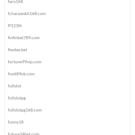
faro168
fcharoenkit168.com
ff123th
finfinbet789.com
fiwdee.bet
fortune99vip.com
fox689ok.com
fullslot
fullslotpg
fullslotpg168.com
funny18
future24bet.com