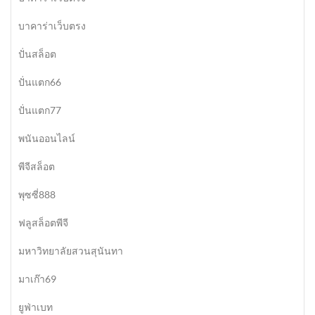
บาคาร่าเว็บตรง
ปั่นสล็อต
ปั่นแตก66
ปั่นแตก77
พนันออนไลน์
พีจีสล็อต
พุซซี่888
ฟลูสล็อตพีจี
มหาวิทยาลัยสวนสุนันทา
มาเก๊า69
ยูฟ่าเบท