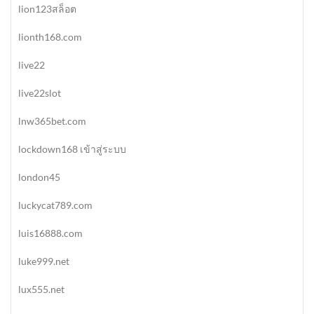
lion123สล็อต
lionth168.com
live22
live22slot
lnw365bet.com
lockdown168 เข้าสู่ระบบ
london45
luckycat789.com
luis16888.com
luke999.net
lux555.net