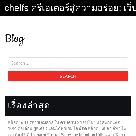
Skip
chelfs ครีเอเตอร์สู่ความอร่อย: เ
to
content
Blog
เรื่องล่าสุด
สล็อต168 บริการเกมคาสิโน ครบครัน 24 ชั่วโมง แจ็คพอตแตก
10M ต่อเดือน ยูสเดียว เล่นได้ทุกเกม ไลฟ์สด สล็อต ยิงปลา กีฬา ไพ่
เครดิตฟรี ที่ 1 ของเอเชีย Top 95 by Jay hengjing168d.com 13 กร