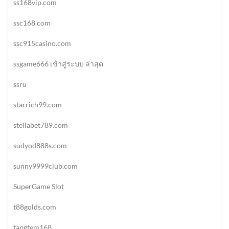
ss168vip.com
ssc168.com
ssc915casino.com
ssgame666 เข้าสู่ระบบ ล่าสุด
ssru
starrich99.com
stellabet789.com
sudyod888s.com
sunny9999club.com
SuperGame Slot
t88golds.com
tangtem168