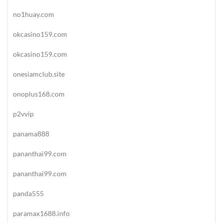
no1huay.com
okcasino159.com
okcasino159.com
onesiamclub.site
onoplus168.com
p2vvip
panama888
pananthai99.com
pananthai99.com
panda555
paramax1688.info