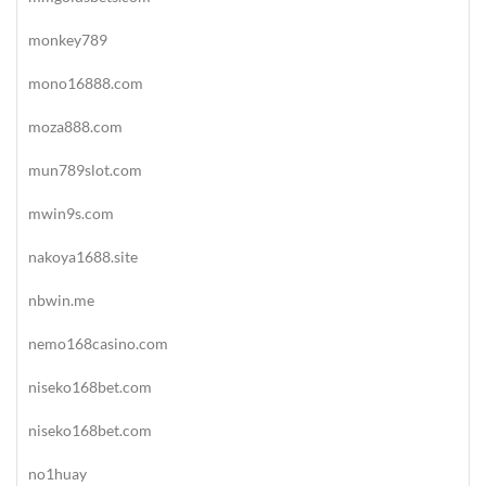
monkey789
mono16888.com
moza888.com
mun789slot.com
mwin9s.com
nakoya1688.site
nbwin.me
nemo168casino.com
niseko168bet.com
niseko168bet.com
no1huay