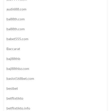
audi688.com
ba88th.com
ba88th.com
babet555.com
Baccarat
baj88thb
baj88thbz.com
baslot168bet.com
bestbet
betflixtikto
betflixtikto.info