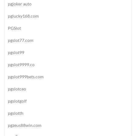
pgjoker auto
pglucky168.com
PGSlot
pgslot77.com
pgslot99
pgslot9999.co
pgslot999bets.com
pgslotceo
pgslotgolf
pgslotth
pgzeus88win.com