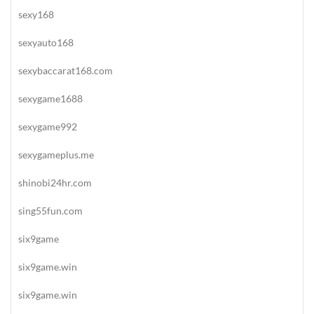
sexy168
sexyauto168
sexybaccarat168.com
sexygame1688
sexygame992
sexygameplus.me
shinobi24hr.com
sing55fun.com
six9game
six9game.win
six9game.win