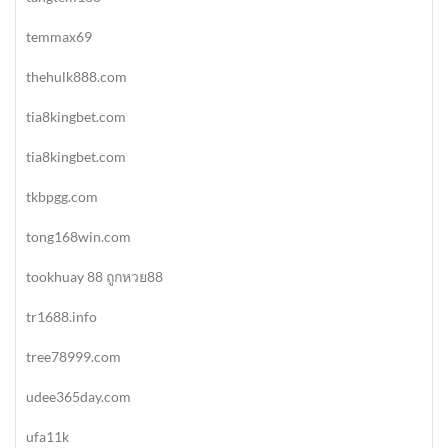
temmax69
thehulk888.com
tia8kingbet.com
tia8kingbet.com
tkbpgg.com
tong168win.com
tookhuay 88 ถูกหวย88
tr1688.info
tree78999.com
udee365day.com
ufa11k