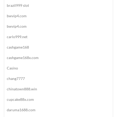
brazil999 slot
bwvip4.com
bwvip4.com
carlo999.net
cashgame168
cashgame168x.com
Casino
chang7777
chinatown888.win
cupcake88x.com
daruma1688.com