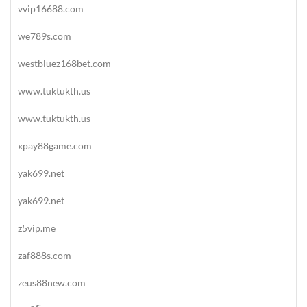
vvip16688.com
we789s.com
westbluez168bet.com
www.tuktukth.us
www.tuktukth.us
xpay88game.com
yak699.net
yak699.net
z5vip.me
zaf888s.com
zeus88new.com