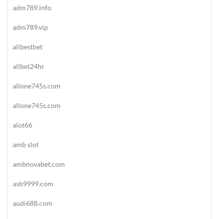
adm789.info
adm789.vip
allbestbet
allbet24hr
allone745s.com
allone745s.com
alot66
amb slot
ambnovabet.com
asb9999.com
audi688.com