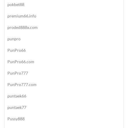
pokbet88
premium66.info
proded888x.com
punpro
PunPro66
PunPro66.com
PunPro777
PunPro777.com
puntaek66
puntaek77
Pussy888