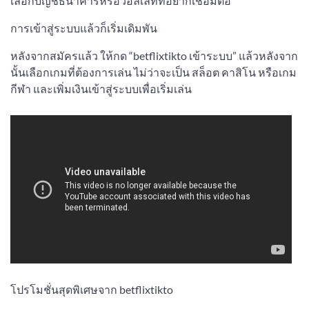
เลือกบัญชีธนาคารหรือวอลเล็ทที่อยากเชื่อมต่อ
การเข้าสู่ระบบแล้วก็เริ่มเดิมพัน
หลังจากสมัครแล้ว ให้กด “betflixtikto เข้าระบบ” แล้วหลังจาก
นั้นเลือกเกมที่ต้องการเล่น ไม่ว่าจะเป็น สล็อต คาสิโน หรือเกม
กีฬา และเพิ่มเงินเข้าสู่ระบบเพื่อเริ่มเล่น
โปรโมชั่นสุดพิเศษจาก betflixtikto