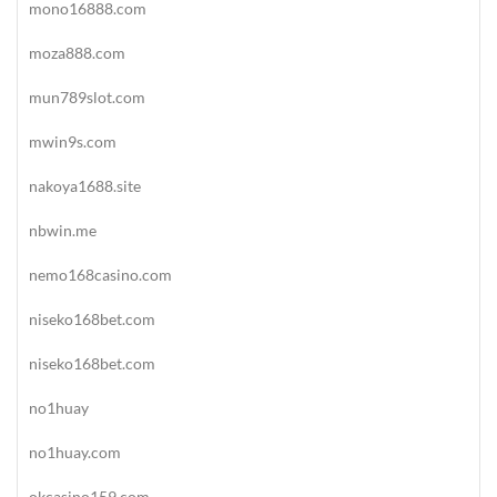
mono16888.com
moza888.com
mun789slot.com
mwin9s.com
nakoya1688.site
nbwin.me
nemo168casino.com
niseko168bet.com
niseko168bet.com
no1huay
no1huay.com
okcasino159.com