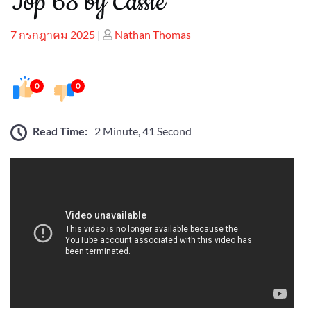
Top 68 by Cassie
Posted
Posted
7 กรกฎาคม 2025
|
Nathan Thomas
on
on
0
0
Read Time:
2 Minute, 41 Second