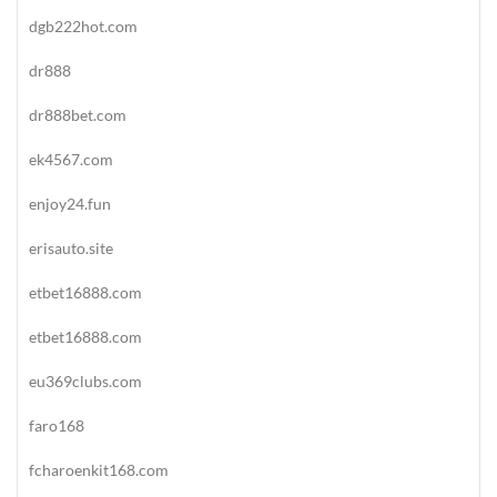
dgb222hot.com
dr888
dr888bet.com
ek4567.com
enjoy24.fun
erisauto.site
etbet16888.com
etbet16888.com
eu369clubs.com
faro168
fcharoenkit168.com