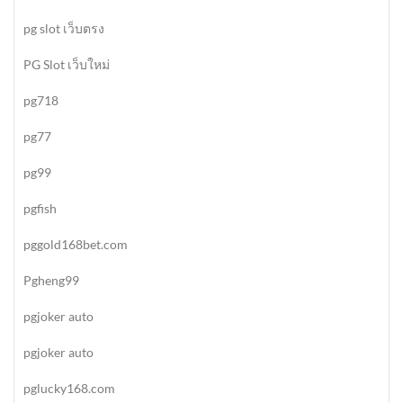
pg slot เว็บตรง
PG Slot เว็บใหม่
pg718
pg77
pg99
pgfish
pggold168bet.com
Pgheng99
pgjoker auto
pgjoker auto
pglucky168.com