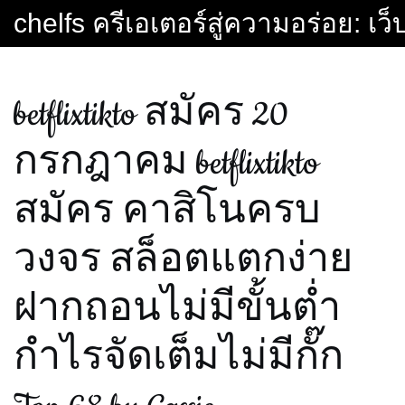
Skip
chelfs ครีเอเตอร์สู่ความอร่อย: เ
to
content
betflixtikto สมัคร 20
กรกฎาคม betflixtikto
สมัคร คาสิโนครบ
วงจร สล็อตแตกง่าย
ฝากถอนไม่มีขั้นต่ำ
กำไรจัดเต็มไม่มีกั๊ก