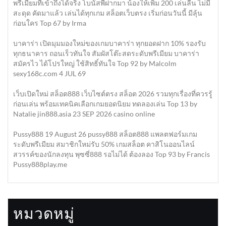
พรีเมียมที่เข้าถึงได้จริง โบนัสพี่ฝากมา น้องให้เพิ่ม 200 เล่นลื่น ไม่มี
สะดุด คัดมาแล้ว เล่นได้ทุกเกม สล็อตเว็บตรง เริ่มก่อนวันนี้ มีลุ้น
ก่อนใคร Top 67 by Irma
บาคาร่า เปิดมุมมองใหม่ของเกมบาคาร่า ทุกยอดฝาก 10% รองรับ
ทุกธนาคาร ถอนเร็วทันใจ สัมผัสโต๊ะสดระดับพรีเมียม บาคาร่า
สมัครไว ได้โปรใหญ่ ใช้สิทธิ์ทันใจ Top 92 by Malcolm
sexy168c.com 4 JUL 69
เว็บเปิดใหม่ สล็อต888 เว็บไซต์ตรง สล็อต 2026 รวมทุกเรื่องที่ควรรู้
ก่อนเล่น พร้อมเทคนิคเลือกเกมยอดนิยม ทดลองเล่น Top 13 by
Natalie jin888.asia 23 SEP 2026 casino online
Pussy888 19 August 26 pussy888 สล็อต888 แพลตฟอร์มเกม
ระดับพรีเมียม สมาชิกใหม่รับ 50% เกมสล็อต คาสิโนออนไลน์
สวรรค์ของนักลงทุน พุซซี่888 รอไม่ได้ ต้องลอง Top 93 by Francis
Pussy888play.me
หมวดหมู่