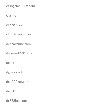
cashgame168x.com
Casino
chang7777
chinatown888.win
cupcake88x.com
daruma1688.com
debet
dgb222hot.com
dgb222hot.com
dr888
dr888bet.com