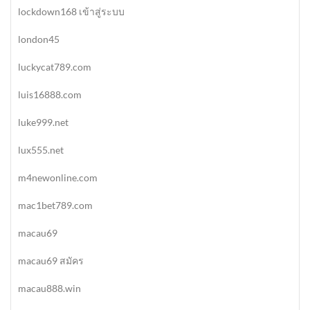
lockdown168 เข้าสู่ระบบ
london45
luckycat789.com
luis16888.com
luke999.net
lux555.net
m4newonline.com
mac1bet789.com
macau69
macau69 สมัคร
macau888.win