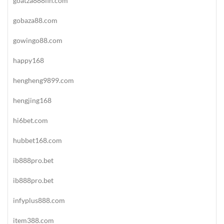
goatza888fin.com
gobaza88.com
gowingo88.com
happy168
hengheng9899.com
hengjing168
hi6bet.com
hubbet168.com
ib888pro.bet
ib888pro.bet
infyplus888.com
item388.com