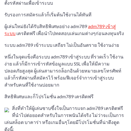
ตั้งรหัสผ่านเพื่อเข้าระบบ
รับรองการสมัครแล้วก็เริ่มต้นใช้งานได้ทันที
ผู้เล่นใหม่ยังได้รับสิทธิพิเศษอย่าง adm789
adm789 เข้าสู่
ระบบ
เครดิตฟรี เพื่อนำไปทดสอบเล่นเกมต่างๆก่อนลงทุนจริง
ระบบ adm789 เข้าระบบ เสถียร ไม่เป็นอันตราย ใช้งานง่าย
หนึ่งในจุดแข็งคือระบบ adm789 เข้าสู่ระบบ ที่รวดเร็ว ใช้งาน
ง่าย แล้วก็มีการเข้ารหัสข้อมูลแบบ SSL เพื่อให้มีความ
ปลอดภัยสูงสุด ผู้เล่นสามารถล็อกอินด้วยหมายเลขโทรศัพท์
แล้วก็รหัสผ่านที่สมัครไว้ พร้อมฟีเจอร์จำการเข้าสู่ระบบ
สำหรับคนที่ใช้งานบ่อยมาก
สิทธิพิเศษและก็โปรโมชั่น adm789 เครดิตฟรี
สิ่งที่ทำให้ผู้เล่นซาบซึ้งใจเป็นการแจก adm789 เครดิตฟรี
ที่นำไปต่อยอดสำหรับในการพนันได้จริง ไม่ว่าจะเป็นการ
เล่นสล็อต บาคาร่า หรือเกมอื่นๆโดยมีโปรโมชั่นที่น่าดึงดูด
ดังนี้: