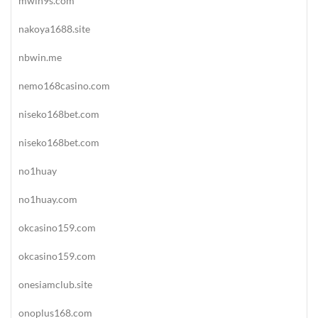
mwin9s.com
nakoya1688.site
nbwin.me
nemo168casino.com
niseko168bet.com
niseko168bet.com
no1huay
no1huay.com
okcasino159.com
okcasino159.com
onesiamclub.site
onoplus168.com