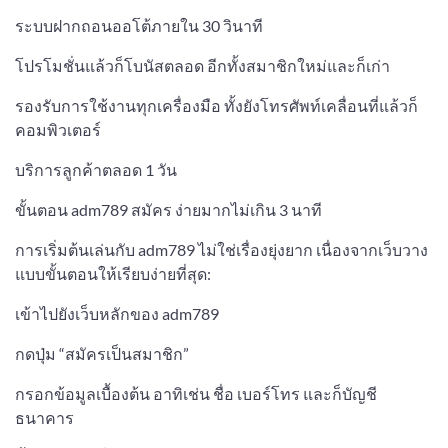
ระบบฝากถอนออโต้ภายใน 30 วินาที
โปรโมชั่นแล้วก็โบนัสตลอด อีกทั้งสมาชิกใหม่และก็เก่า
รองรับการใช้งานทุกเครื่องมือ ทั้งยังโทรศัพท์เคลื่อนที่แล้วก็
คอมพิวเตอร์
บริการลูกค้าตลอด 1 วัน
ขั้นตอน adm789 สมัคร ง่ายมากไม่เกิน 3 นาที
การเริ่มต้นเล่นกับ adm789 ไม่ใช่เรื่องยุ่งยาก เนื่องจากเว็บวาง
แบบขั้นตอนให้เรียบง่ายที่สุด:
เข้าไปยังเว็บหลักของ adm789
กดปุ่ม “สมัครเป็นสมาชิก”
กรอกข้อมูลเบื้องต้น อาทิเช่น ชื่อ เบอร์โทร และก็บัญชี
ธนาคาร