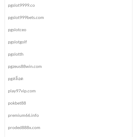
pgslot9999.co
pgslot999bets.com
pgslotceo
pgslotgolf
pgslotth
pgzeus88win.com
pgสล็อต
play97vip.com
pokbet88
premium66.info
proded888x.com