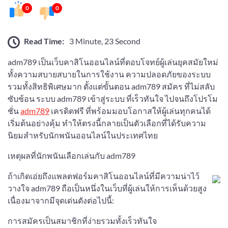
0
0
Read Time:
3 Minute, 23 Second
adm789 เป็นเว็บคาสิโนออนไลน์ที่ตอบโจทย์ผู้เล่นยุคสมัยใหม่
ทั้งความสบายสบายในการใช้งาน ความปลอดภัยของระบบ
รวมทั้งสิทธิพิเศษมาก ตั้งแต่ขั้นตอน adm789 สมัคร ที่ไม่สลับ
ซับซ้อน ระบบ adm789 เข้าสู่ระบบ ที่เร็วทันใจ ไปจนถึงโปรโม
ชั่น
adm789
เครดิตฟรี ที่พร้อมมอบโอกาสให้ผู้เล่นทุกคนได้
เริ่มต้นอย่างคุ้ม ทำให้ตรงนี้กลายเป็นตัวเลือกที่ได้รับความ
นิยมสำหรับนักพนันออนไลน์ในประเทศไทย
เหตุผลที่นักพนันเลือกเล่นกับ adm789
ถ้าเกิดเอ่ยถึงแพลตฟอร์มคาสิโนออนไลน์ที่มีความน่าไว้
วางใจ adm789 ถือเป็นหนึ่งในเว็บที่ผู้เล่นให้การเห็นด้วยสูง
เนื่องมาจากมีจุดเด่นดังต่อไปนี้:
การสมัครเป็นสมาชิกที่ง่ายรวมทั้งเร็วทันใจ