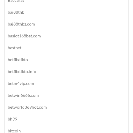
Baccarat
baj88thb
baj88thbz.com
baslot168bet.com
bestbet
betflixtikto
betflixtikto.info
betm4vip.com
betwin6666.com
betworld369hot.com
bh99
bitcoin