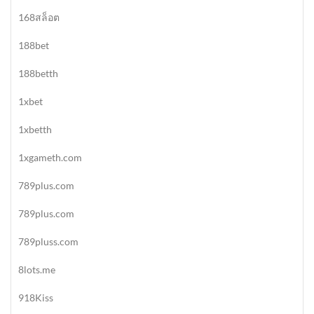
168สล็อต
188bet
188betth
1xbet
1xbetth
1xgameth.com
789plus.com
789plus.com
789pluss.com
8lots.me
918Kiss