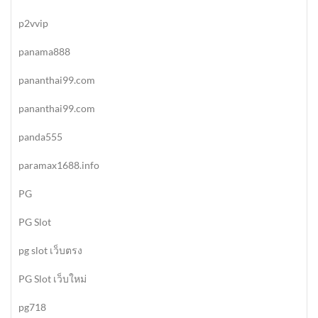
p2vvip
panama888
pananthai99.com
pananthai99.com
panda555
paramax1688.info
PG
PG Slot
pg slot เว็บตรง
PG Slot เว็บใหม่
pg718