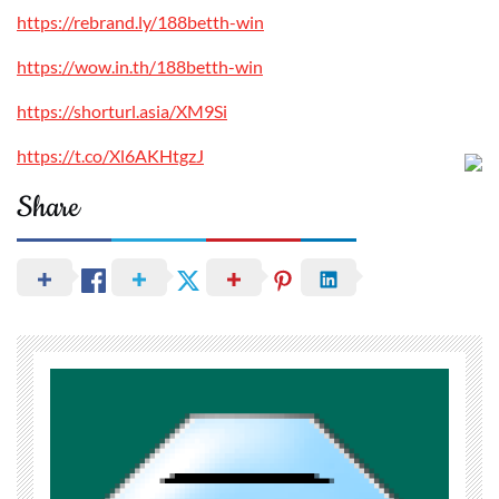
https://rebrand.ly/188betth-win
https://wow.in.th/188betth-win
https://shorturl.asia/XM9Si
https://t.co/Xl6AKHtgzJ
Share