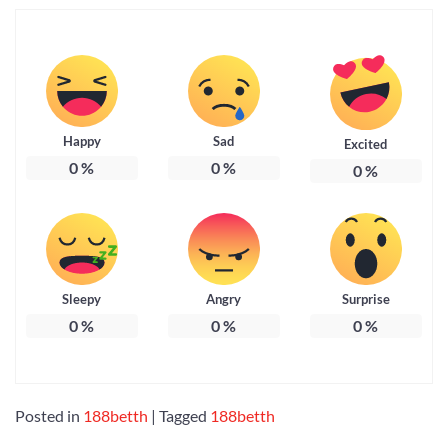
Happy
Sad
Excited
0
%
0
%
0
%
Sleepy
Angry
Surprise
0
%
0
%
0
%
Posted in
188betth
|
Tagged
188betth