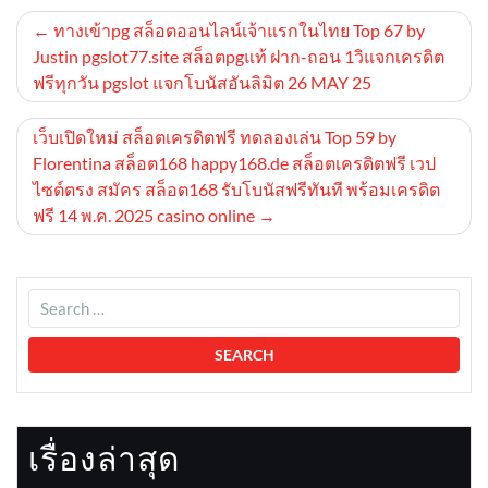
แนะแนว
ทางเข้าpg สล็อตออนไลน์เจ้าแรกในไทย Top 67 by
Justin pgslot77.site สล็อตpgแท้ ฝาก-ถอน 1วิแจกเครดิต
เรื่อง
ฟรีทุกวัน pgslot แจกโบนัสอันลิมิต 26 MAY 25
เว็บเปิดใหม่ สล็อตเครดิตฟรี ทดลองเล่น Top 59 by
Florentina สล็อต168 happy168.de สล็อตเครดิตฟรี เวป
ไซต์ตรง สมัคร สล็อต168 รับโบนัสฟรีทันที พร้อมเครดิต
ฟรี 14 พ.ค. 2025 casino online
เรื่องล่าสุด