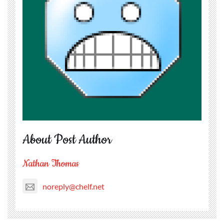
About Post Author
Nathan Thomas
noreply@chelf.net