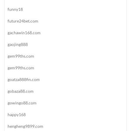
funny18
future24bet.com
gachawin168.com
gaojing888
gem99ths.com
gem99ths.com
goatza888fin.com
gobaza88.com
gowingo88.com
happy168
hengheng9899.com