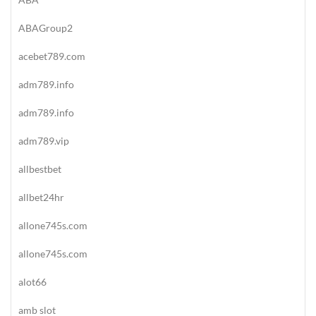
ABAGroup2
acebet789.com
adm789.info
adm789.info
adm789.vip
allbestbet
allbet24hr
allone745s.com
allone745s.com
alot66
amb slot