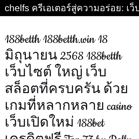
Skip
chelfs ครีเอเตอร์สู่ความอร่อย: เ
to
content
188betth 188betth.win 18
มิถุนายน 2568 188betth
เว็บไซต์ ใหญ่ เว็บ
สล็อตที่ครบครัน ด้วย
เกมที่หลากหลาย casino
เว็บเปิดใหม่ 188bet