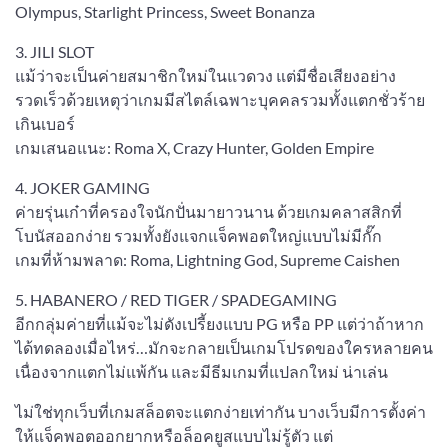
Olympus, Starlight Princess, Sweet Bonanza
3. JILI SLOT
แม้ว่าจะเป็นค่ายสมาชิกใหม่ในแวดวง แต่มีชื่อเสียงอย่าง
รวดเร็วด้วยเหตุว่าเกมมีสไตล์เฉพาะบุคคลรวมทั้งแตกชั่วร้าย
เกินเบอร์
เกมเสนอแนะ: Roma X, Crazy Hunter, Golden Empire
4. JOKER GAMING
ค่ายรุ่นเก๋าที่ครองใจนักปั่นมายาวนาน ด้วยเกมคลาสสิกที่
โบนัสออกง่าย รวมทั้งยังแจกแจ็คพอตใหญ่แบบไม่มีกั๊ก
เกมที่ห้ามพลาด: Roma, Lightning God, Supreme Caishen
5. HABANERO / RED TIGER / SPADEGAMING
อีกกลุ่มค่ายที่แม้จะไม่ดังเปรี้ยงแบบ PG หรือ PP แต่ว่าถ้าหาก
ได้ทดลองเมื่อไหร่…มักจะกลายเป็นเกมโปรดของใครหลายคน
เนื่องจากแตกไม่แพ้กัน และมีธีมเกมที่แปลกใหม่ น่าเล่น
ไม่ใช่ทุกเว็บที่เกมสล็อตจะแตกง่ายเท่ากัน บางเว็บมีการตั้งค่า
ให้แจ็คพอตออกยากหรือล็อคยูสแบบไม่รู้ตัว แต่