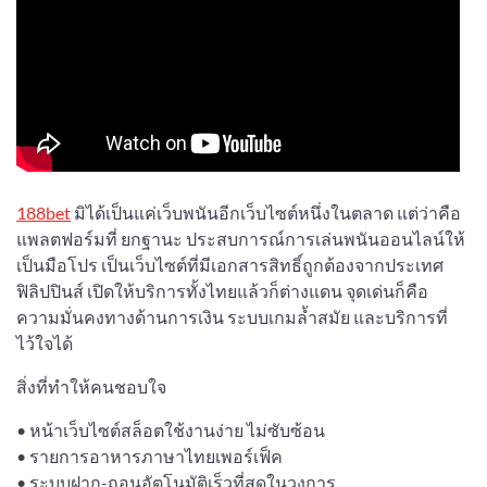
188bet
มิได้เป็นแค่เว็บพนันอีกเว็บไซต์หนึ่งในตลาด แต่ว่าคือ
แพลตฟอร์มที่ ยกฐานะ ประสบการณ์การเล่นพนันออนไลน์ให้
เป็นมือโปร เป็นเว็บไซต์ที่มีเอกสารสิทธิ์ถูกต้องจากประเทศ
ฟิลิปปินส์ เปิดให้บริการทั้งไทยแล้วก็ต่างแดน จุดเด่นก็คือ
ความมั่นคงทางด้านการเงิน ระบบเกมล้ำสมัย และบริการที่
ไว้ใจได้
สิ่งที่ทำให้คนชอบใจ
• หน้าเว็บไซต์สล็อตใช้งานง่าย ไม่ซับซ้อน
• รายการอาหารภาษาไทยเพอร์เฟ็ค
• ระบบฝาก-ถอนอัตโนมัติเร็วที่สุดในวงการ