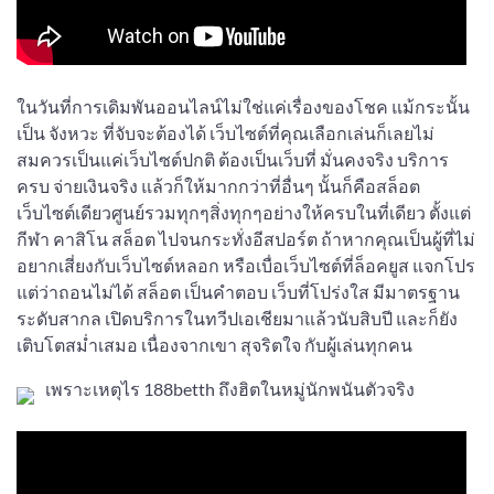
ในวันที่การเดิมพันออนไลน์ไม่ใช่แค่เรื่องของโชค แม้กระนั้น
เป็น จังหวะ ที่จับจะต้องได้ เว็บไซต์ที่คุณเลือกเล่นก็เลยไม่
สมควรเป็นแค่เว็บไซต์ปกติ ต้องเป็นเว็บที่ มั่นคงจริง บริการ
ครบ จ่ายเงินจริง แล้วก็ให้มากกว่าที่อื่นๆ นั้นก็คือสล็อต
เว็บไซต์เดียวศูนย์รวมทุกๆสิ่งทุกๆอย่างให้ครบในที่เดียว ตั้งแต่
กีฬา คาสิโน สล็อต ไปจนกระทั่งอีสปอร์ต ถ้าหากคุณเป็นผู้ที่ไม่
อยากเสี่ยงกับเว็บไซต์หลอก หรือเบื่อเว็บไซต์ที่ล็อคยูส แจกโปร
แต่ว่าถอนไม่ได้ สล็อต เป็นคำตอบ เว็บที่โปร่งใส มีมาตรฐาน
ระดับสากล เปิดบริการในทวีปเอเชียมาแล้วนับสิบปี และก็ยัง
เติบโตสม่ำเสมอ เนื่องจากเขา สุจริตใจ กับผู้เล่นทุกคน
เพราะเหตุไร 188betth ถึงฮิตในหมู่นักพนันตัวจริง