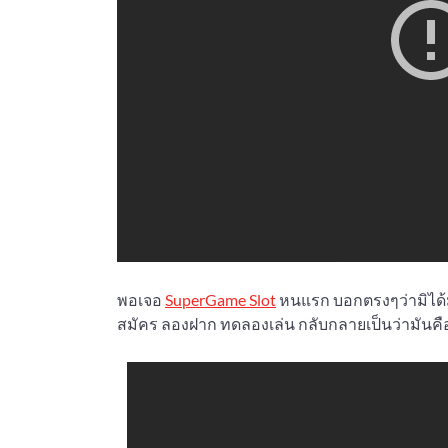
พอเจอ
SuperGame Slot
หนแรก บอกตรงๆว่ามิได้ม
สมัคร ลองฝาก ทดลองเล่น กลับกลายเป็นว่ามันคือหน