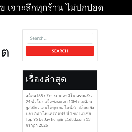
สุข เจาะลึกทุกร้าน ไม่ปกปอด
อต
เรื่องล่าสุด
สล็อต168 บริการเกมคาสิโน ครบครัน
24 ชั่วโมง แจ็คพอตแตก 10M ต่อเดือน
ยูสเดียว เล่นได้ทุกเกม ไลฟ์สด สล็อต ยิง
ปลา กีฬา ไพ่ เครดิตฟรี ที่ 1 ของเอเชีย
Top 95 by Jay hengjing168d.com 13
กรกฎา 2026