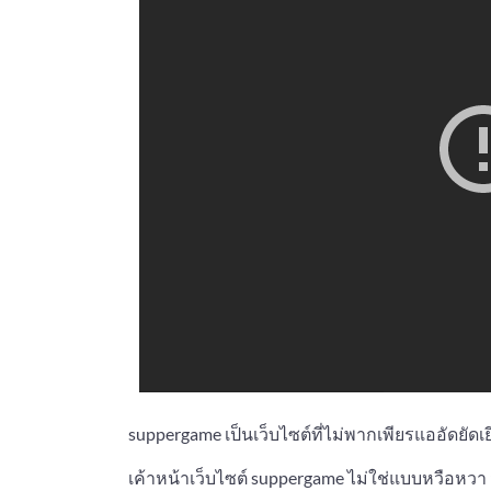
suppergame เป็นเว็บไซต์ที่ไม่พากเพียรแออัดยัด
เค้าหน้าเว็บไซต์ suppergame ไม่ใช่แบบหวือหวา 