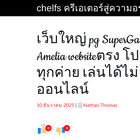
Skip
chelfs ครีเอเตอร์สู่ความ
to
content
เว็บใหญ่ pg SuperG
Amelia websiteตรง
ทุกค่าย เล่นได้ไม่อ
ออนไลน์
Posted
Posted
10 ธันวาคม 2025
|
Nathan Thomas
on
on
0
0