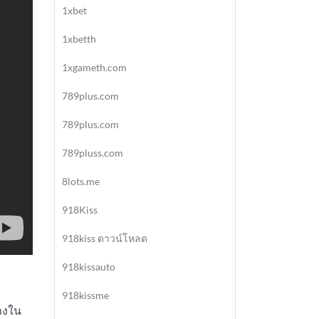
1xbet
1xbetth
1xgameth.com
789plus.com
789plus.com
789pluss.com
8lots.me
918Kiss
918kiss ดาวน์โหลด
918kissauto
918kissme
่างใน