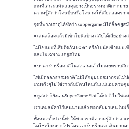
เกมที่เล่น ผลมันแลดูอย่างเป็นธรรมชาติมากมาย ถ
ความรู้สึกว่าโดนบีบหรือโดนกดให้เสียตลอดราวเว
จุดที่พวกเราดูได้ชัดว่า suppergame มิได้ล็อคยูสมี
• เล่นสล็อตแล้วมีเข้าโบนัสบ้าง สลับได้เสียอย่า
ไม่ใช่แบบที่เสียติดกัน 80 ตา หรือโบนัสเข้าแบบ
และไม่เฉพาะแค่ยูสใหม่
• บาคาร่าหรือคาสิโนสดเล่นแล้วไม่เคยทราบสึก
ไพ่เปิดออกธรรมชาติ ไม่มีหักมุมบ่อยมากจนไม่ป
เกมจริงๆไม่ใช่ราวกับมีคนไหนกันแน่แอบควบคุมอ
• ยูสเก่าก็ยังเล่นSuperGame Slot ได้ปกติ ไม่ใช่แค
เราเคยสมัครไว้เล่นนานแล้ว พอกลับมาเล่นใหม่ก็ย
ทั้งหมดทั้งปวงนี้ทำให้พวกเรามีความรู้สึกว่าสาเ
ไม่ใช่เนื่องจากโปรโมทเวอร์ๆหรือแจกเงินมากมายก