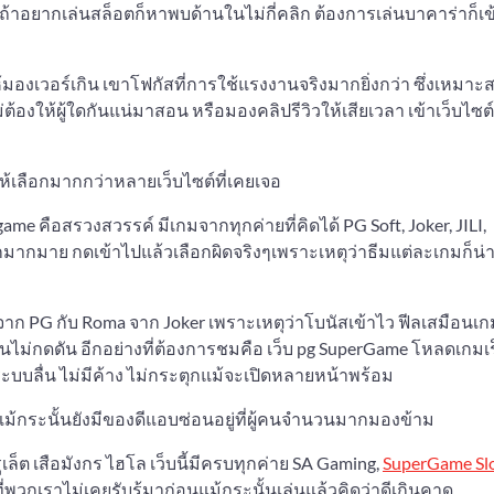
บ ถ้าอยากเล่นสล็อตก็หาพบด้านในไม่กี่คลิก ต้องการเล่นบาคาร่าก็เข
ให้มองเวอร์เกิน เขาโฟกัสที่การใช้แรงงานจริงมากยิ่งกว่า ซึ่งเหมาะ
ต้องให้ผู้ใดกันแน่มาสอน หรือมองคลิปรีวิวให้เสียเวลา เข้าเว็บไซต
ให้เลือกมากกว่าหลายเว็บไซต์ที่เคยเจอ
e คือสรวงสวรรค์ มีเกมจากทุกค่ายที่คิดได้ PG Soft, Joker, JILI,
อีกมากมาย กดเข้าไปแล้วเลือกผิดจริงๆเพราะเหตุว่าธีมแต่ละเกมก็น่
c จาก PG กับ Roma จาก Joker เพราะเหตุว่าโบนัสเข้าไว ฟีลเสมือนเก
นั้นไม่กดดัน อีกอย่างที่ต้องการชมคือ เว็บ pg SuperGame โหลดเกม
ะบบลื่น ไม่มีค้าง ไม่กระตุกแม้จะเปิดหลายหน้าพร้อม
 แม้กระนั้นยังมีของดีแอบซ่อนอยู่ที่ผู้คนจำนวนมากมองข้าม
เล็ต เสือมังกร ไฮโล เว็บนี้มีครบทุกค่าย SA Gaming,
SuperGame Sl
่พวกเราไม่เคยรับรู้มาก่อนแม้กระนั้นเล่นแล้วคิดว่าดีเกินคาด