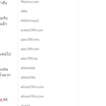
9kpluss.com
้าถึง
ABA
สมกับ
ABAGroup2
์แล้ว
acebet789.com
adm789.info
adm789.info
าเล่นไป
adm789.vip
allbestbet
มเล่น
เร็วมาก
allbet24hr
allone745s.com
allone745s.com
ot
AE
alot66