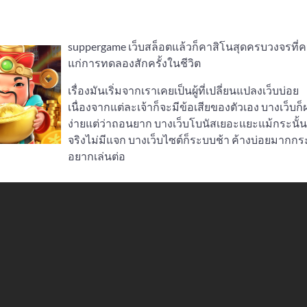
suppergame เว็บสล็อตแล้วก็คาสิโนสุดครบวงจรที่ค
แก่การทดลองสักครั้งในชีวิต
เรื่องมันเริ่มจากเราเคยเป็นผู้ที่เปลี่ยนแปลงเว็บบ่อย
เนื่องจากแต่ละเจ้าก็จะมีข้อเสียของตัวเอง บางเว็บก็
ง่ายแต่ว่าถอนยาก บางเว็บโบนัสเยอะแยะแม้กระนั้น
จริงไม่มีแจก บางเว็บไซต์ก็ระบบช้า ค้างบ่อยมากกระ
อยากเล่นต่อ