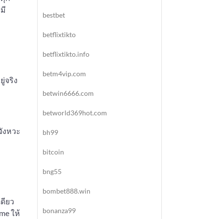
มี
bestbet
betflixtikto
betflixtikto.info
betm4vip.com
่จริง
betwin6666.com
betworld369hot.com
จังหวะ
bh99
bitcoin
bng55
bombet888.win
เดียว
bonanza99
me ให้