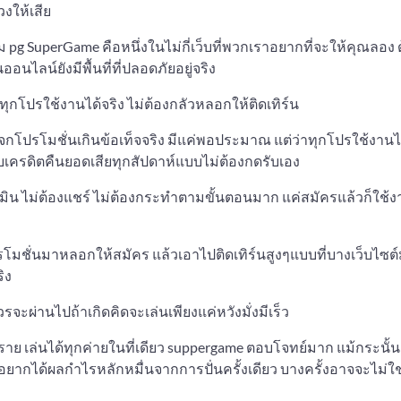
งให้เสีย
ม pg SuperGame คือหนึ่งในไม่กี่เว็บที่พวกเราอยากที่จะให้คุณลอง 
อนไลน์ยังมีพื้นที่ที่ปลอดภัยอยู่จริง
่ทุกโปรใช้งานได้จริง ไม่ต้องกลัวหลอกให้ติดเทิร์น
ได้แจกโปรโมชั่นเกินข้อเท็จจริง มีแค่พอประมาณ แต่ว่าทุกโปรใช้งานไ
ับเครดิตคืนยอดเสียทุกสัปดาห์แบบไม่ต้องกดรับเอง
ดมิน ไม่ต้องแชร์ ไม่ต้องกระทำตามขั้นตอนมาก แค่สมัครแล้วก็ใช
มชั่นมาหลอกให้สมัคร แล้วเอาไปติดเทิร์นสูงๆแบบที่บางเว็บไซต์
ิง
ะผ่านไปถ้าเกิดคิดจะเล่นเพียงแค่หวังมั่งมีเร็ว
ันตราย เล่นได้ทุกค่ายในที่เดียว suppergame ตอบโจทย์มาก แม้กระนั้น
ออยากได้ผลกำไรหลักหมื่นจากการปั่นครั้งเดียว บางครั้งอาจจะไม่ใช่เ