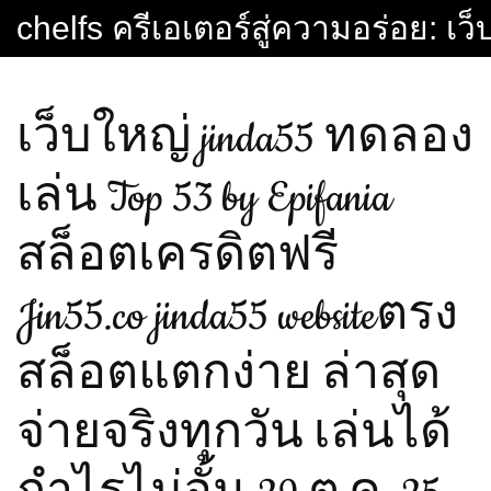
Skip
chelfs ครีเอเตอร์สู่ความอร่อย: เ
to
content
เว็บใหญ่ jinda55 ทดลอง
เล่น Top 53 by Epifania
สล็อตเครดิตฟรี
Jin55.co jinda55 websiteตรง
สล็อตแตกง่าย ล่าสุด
จ่ายจริงทุกวัน เล่นได้