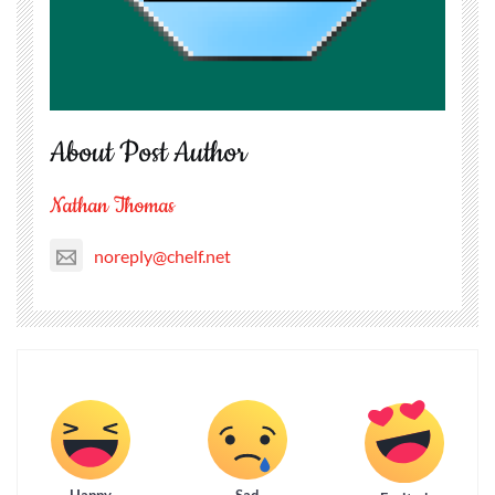
About Post Author
Nathan Thomas
noreply@chelf.net