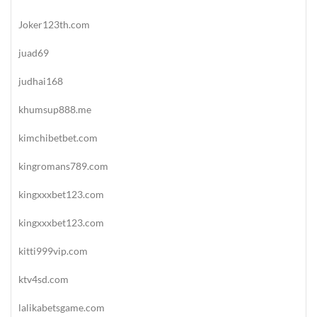
Joker123th.com
juad69
judhai168
khumsup888.me
kimchibetbet.com
kingromans789.com
kingxxxbet123.com
kingxxxbet123.com
kitti999vip.com
ktv4sd.com
lalikabetsgame.com