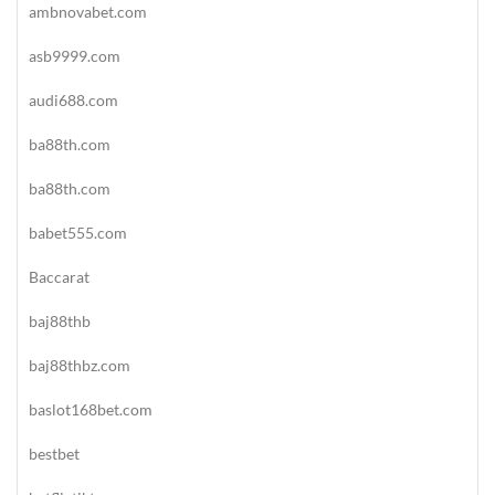
ambnovabet.com
asb9999.com
audi688.com
ba88th.com
ba88th.com
babet555.com
Baccarat
baj88thb
baj88thbz.com
baslot168bet.com
bestbet