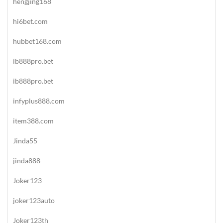
hengjing168
hi6bet.com
hubbet168.com
ib888pro.bet
ib888pro.bet
infyplus888.com
item388.com
Jinda55
jinda888
Joker123
joker123auto
Joker123th