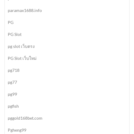
paramax1688.info
PG
PG Slot
pg slot เว็บตรง
PG Slot เว็บใหม่
pg718
pg77
pg99
pgfish
pggold168bet.com
Pgheng99