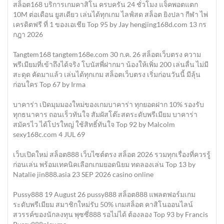
สล็อต168 บริการเกมคาสิโน ครบครัน 24 ชั่วโมง แจ็คพอตแตก
10M ต่อเดือน ยูสเดียว เล่นได้ทุกเกม ไลฟ์สด สล็อต ยิงปลา กีฬา ไพ่
เครดิตฟรี ที่ 1 ของเอเชีย Top 95 by Jay hengjing168d.com 13 กร
กฎา 2026
Tangtem168 tangtem168e.com 30 ก.ค. 26 สล็อตเว็บตรง ความ
พรีเมียมที่เข้าถึงได้จริง โบนัสพี่ฝากมา น้องให้เพิ่ม 200 เล่นลื่น ไม่มี
สะดุด คัดมาแล้ว เล่นได้ทุกเกม สล็อตเว็บตรง เริ่มก่อนวันนี้ มีลุ้น
ก่อนใคร Top 67 by Irma
บาคาร่า เปิดมุมมองใหม่ของเกมบาคาร่า ทุกยอดฝาก 10% รองรับ
ทุกธนาคาร ถอนเร็วทันใจ สัมผัสโต๊ะสดระดับพรีเมียม บาคาร่า
สมัครไว ได้โปรใหญ่ ใช้สิทธิ์ทันใจ Top 92 by Malcolm
sexy168c.com 4 JUL 69
เว็บเปิดใหม่ สล็อต888 เว็บไซต์ตรง สล็อต 2026 รวมทุกเรื่องที่ควรรู้
ก่อนเล่น พร้อมเทคนิคเลือกเกมยอดนิยม ทดลองเล่น Top 13 by
Natalie jin888.asia 23 SEP 2026 casino online
Pussy888 19 August 26 pussy888 สล็อต888 แพลตฟอร์มเกม
ระดับพรีเมียม สมาชิกใหม่รับ 50% เกมสล็อต คาสิโนออนไลน์
สวรรค์ของนักลงทุน พุซซี่888 รอไม่ได้ ต้องลอง Top 93 by Francis