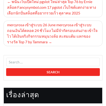
แนะแนว
พนัน เว็บเปิดใหม่ pgslot ใหม่ล่าสุด Top 76 by Ernie
สล็อต Fancysymbol.com 17 pgslot เว็บไซต์แตกง่าย ทาง
เรื่อง
เลือกนักปั่นสล็อตที่อยากรวยเร็ว ตุลาคม 2025
mercyrosa เข้าสู่ระบบ 26 June mercyrosa เข้าสู่ระบบ
ถอนเงินได้ตลอด 24 ชั่วโมง ไม่มีจำกัดรอบเล่นง่าย เข้าใจ
ไว ได้เงินจริงกิจกรรมหมุนวงล้อ สะสมแต้ม แลกของ
รางวัล Top 7 by Tammara
เรื่องล่าสุด