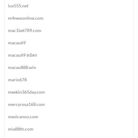
lux555.net
m4newonline.com
mac1bet789.com
macau69
macau69 สมัคร
macau888.win
mario678
meekin365day.com
mercyrosa168.com
mexicanoo.com
mia88th.com