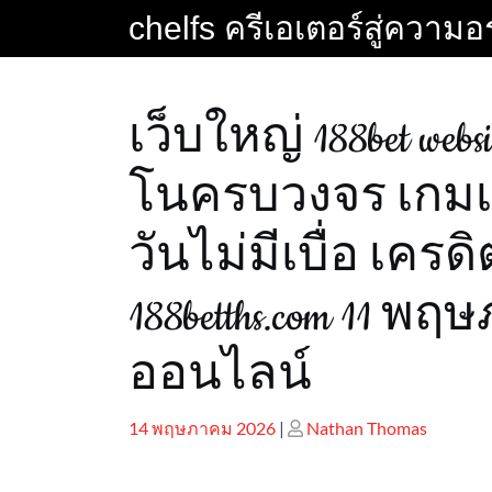
Skip
chelfs ครีเอเตอร์สู่ความ
to
content
เว็บใหญ่ 188bet we
โนครบวงจร เกมเย
วันไม่มีเบื่อ เครดิต
188betths.com 11 
ออนไลน์
Posted
Posted
14 พฤษภาคม 2026
|
Nathan Thomas
on
on