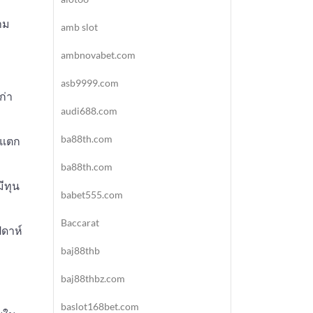
าม
amb slot
ambnovabet.com
asb9999.com
ก่า
audi688.com
ba88th.com
ะแตก
ba88th.com
ีทุน
babet555.com
Baccarat
ปดาห์
baj88thb
baj88thbz.com
baslot168bet.com