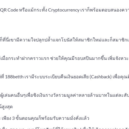
ng, QR Code หรือแม้กระทั้ง Cryptocurrency เราก็พร้อมตอบสนองคว
้วก็ที่นี่เขามีความใจปลุกปล้ำแจกโบนัสให้สมาชิกใหม่และก็สมาชิกเ
นทีเมื่อกระทำฝากคราวแรก ช่วยให้คุณมีรอบสปินมากขึ้น เพิ่มจังหว
ที่ 188betth เรามีระบบระเบียบคืนเงินยอดเสีย (Cashback) เพื่อคุณม
บผู้เล่นคนอื่นๆเพื่อชิงเงินรางวัลรวมมูลค่าหลายล้านบาทในแต่ละสั
์สูงสุด
 เพียง 3 ขั้นตอนคุณก็พร้อมรับความมั่งคั่งแล้ว