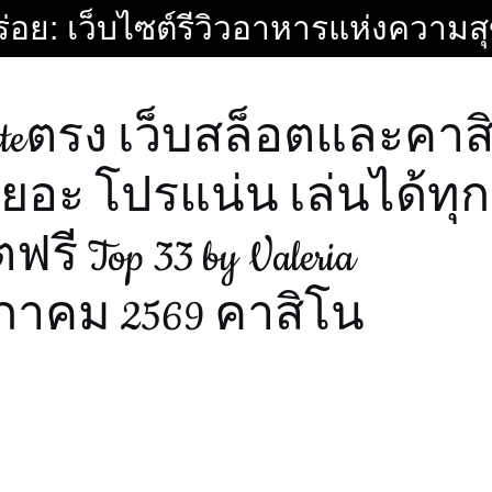
อร่อย: เว็บไซต์รีวิวอาหารแห่งความ
bsiteตรง เว็บสล็อตและคาส
อะ โปรแน่น เล่นได้ทุก
ฟรี Top 33 by Valeria
พฤษภาคม 2569 คาสิโน