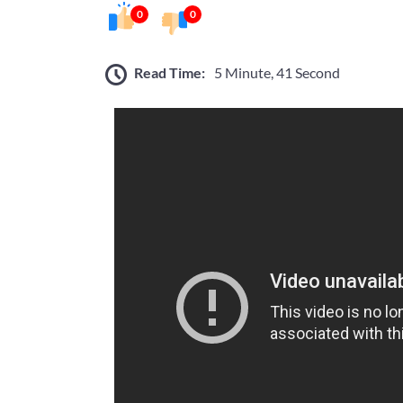
0
0
Read Time:
5 Minute, 41 Second