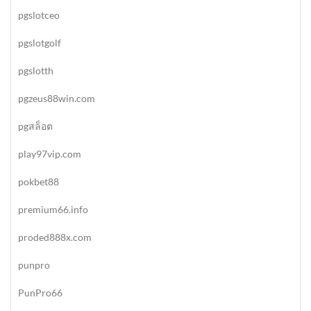
pgslotceo
pgslotgolf
pgslotth
pgzeus88win.com
pgสล็อต
play97vip.com
pokbet88
premium66.info
proded888x.com
punpro
PunPro66