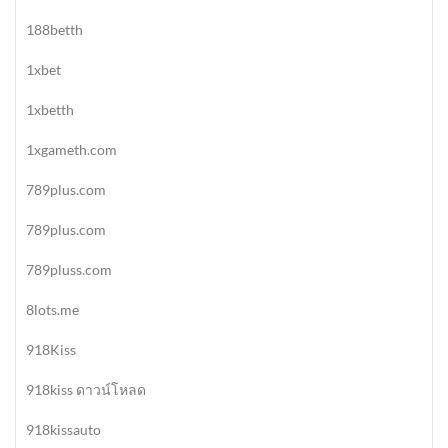
188betth
1xbet
1xbetth
1xgameth.com
789plus.com
789plus.com
789pluss.com
8lots.me
918Kiss
918kiss ดาวน์โหลด
918kissauto