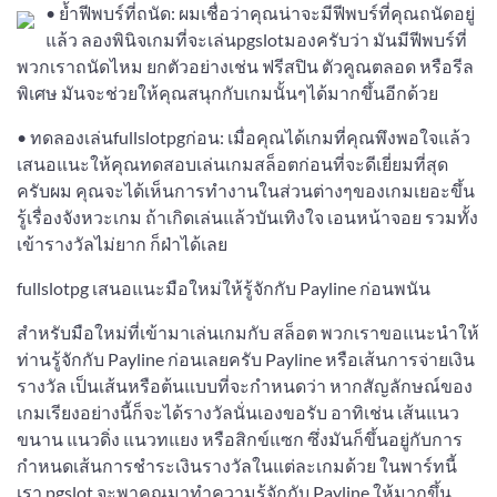
• ย้ำฟีพบร์ที่ถนัด: ผมเชื่อว่าคุณน่าจะมีฟีพบร์ที่คุณถนัดอยู่
แล้ว ลองพินิจเกมที่จะเล่นpgslotมองครับว่า มันมีฟีพบร์ที่
พวกเราถนัดไหม ยกตัวอย่างเช่น ฟรีสปิน ตัวคูณตลอด หรือรีล
พิเศษ มันจะช่วยให้คุณสนุกกับเกมนั้นๆได้มากขึ้นอีกด้วย
• ทดลองเล่นfullslotpgก่อน: เมื่อคุณได้เกมที่คุณพึงพอใจแล้ว
เสนอแนะให้คุณทดสอบเล่นเกมสล็อตก่อนที่จะดีเยี่ยมที่สุด
ครับผม คุณจะได้เห็นการทำงานในส่วนต่างๆของเกมเยอะขึ้น
รู้เรื่องจังหวะเกม ถ้าเกิดเล่นแล้วบันเทิงใจ เอนหน้าจอย รวมทั้ง
เข้ารางวัลไม่ยาก ก็ฝ่าได้เลย
fullslotpg เสนอแนะมือใหม่ให้รู้จักกับ Payline ก่อนพนัน
สำหรับมือใหม่ที่เข้ามาเล่นเกมกับ สล็อต พวกเราขอแนะนำให้
ท่านรู้จักกับ Payline ก่อนเลยครับ Payline หรือเส้นการจ่ายเงิน
รางวัล เป็นเส้นหรือต้นแบบที่จะกำหนดว่า หากสัญลักษณ์ของ
เกมเรียงอย่างนี้ก็จะได้รางวัลนั่นเองขอรับ อาทิเช่น เส้นแนว
ขนาน แนวดิ่ง แนวทแยง หรือสิกข์แซก ซึ่งมันก็ขึ้นอยู่กับการ
กำหนดเส้นการชำระเงินรางวัลในแต่ละเกมด้วย ในพาร์ทนี้
เรา pgslot จะพาคุณมาทำความรู้จักกับ Payline ให้มากขึ้น