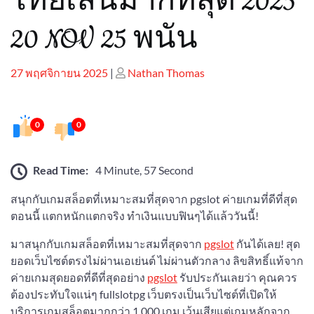
ไทยเล่นมากที่สุด 2025
20 NOV 25 พนัน
Posted
Posted
27 พฤศจิกายน 2025
|
Nathan Thomas
on
on
0
0
Read Time:
4 Minute, 57 Second
สนุกกับเกมสล็อตที่เหมาะสมที่สุดจาก pgslot ค่ายเกมที่ดีที่สุด
ตอนนี้ แตกหนักแตกจริง ทำเงินแบบฟินๆได้แล้ววันนี้!
มาสนุกกับเกมสล็อตที่เหมาะสมที่สุดจาก
pgslot
กันได้เลย! สุด
ยอดเว็บไซต์ตรงไม่ผ่านเอเย่นต์ ไม่ผ่านตัวกลาง ลิขสิทธิ์แท้จาก
ค่ายเกมสุดยอดที่ดีที่สุดอย่าง
pgslot
รับประกันเลยว่า คุณควร
ต้องประทับใจแน่ๆ fullslotpg เว็บตรงเป็นเว็บไซต์ที่เปิดให้
บริการเกมสล็อตมากกว่า 1,000 เกม เว้นเสียแต่เกมหลักจาก