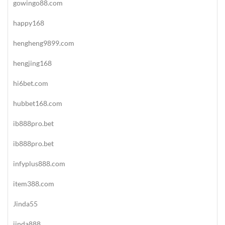
gowingo88.com
happy168
hengheng9899.com
hengjing168
hi6bet.com
hubbet168.com
ib888pro.bet
ib888pro.bet
infyplus888.com
item388.com
Jinda55
jinda888