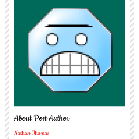
About Post Author
Nathan Thomas