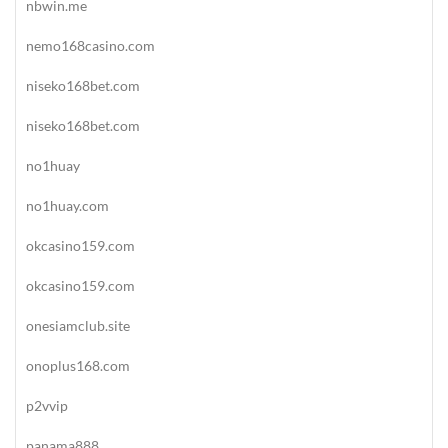
nbwin.me
nemo168casino.com
niseko168bet.com
niseko168bet.com
no1huay
no1huay.com
okcasino159.com
okcasino159.com
onesiamclub.site
onoplus168.com
p2vvip
panama888