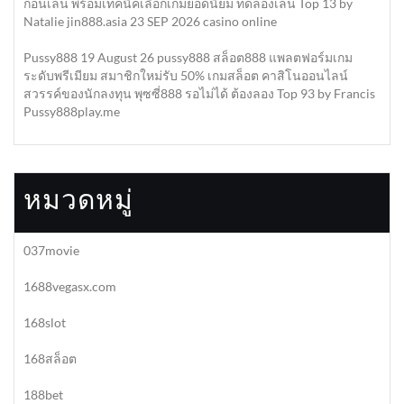
ก่อนเล่น พร้อมเทคนิคเลือกเกมยอดนิยม ทดลองเล่น Top 13 by
Natalie jin888.asia 23 SEP 2026 casino online
Pussy888 19 August 26 pussy888 สล็อต888 แพลตฟอร์มเกม
ระดับพรีเมียม สมาชิกใหม่รับ 50% เกมสล็อต คาสิโนออนไลน์
สวรรค์ของนักลงทุน พุซซี่888 รอไม่ได้ ต้องลอง Top 93 by Francis
Pussy888play.me
หมวดหมู่
037movie
1688vegasx.com
168slot
168สล็อต
188bet