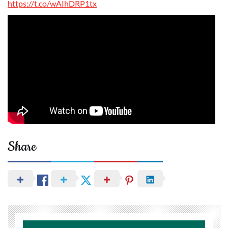
https://t.co/wAIhDRP1tx
Share