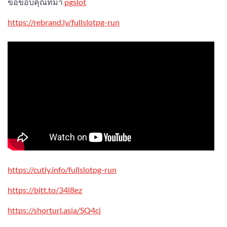
ขอขอบคุณที่มา
pgslot
https://rebrand.ly/fullslotpg-run
https://cutly.info/fullslotpg-run
https://bitt.to/34l8ez
https://shorturl.asia/SQ4cj