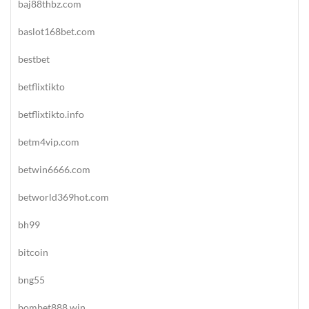
baj88thbz.com
baslot168bet.com
bestbet
betflixtikto
betflixtikto.info
betm4vip.com
betwin6666.com
betworld369hot.com
bh99
bitcoin
bng55
bombet888.win