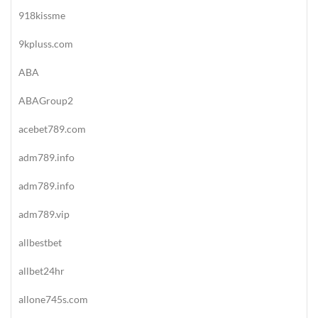
918kissme
9kpluss.com
ABA
ABAGroup2
acebet789.com
adm789.info
adm789.info
adm789.vip
allbestbet
allbet24hr
allone745s.com