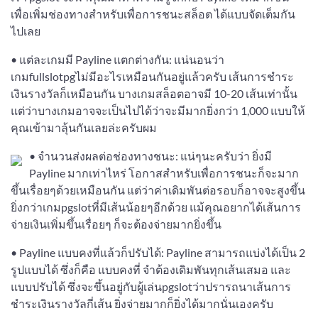
เพื่อเพิ่มช่องทางสำหรับเพื่อการชนะสล็อต ได้แบบจัดเต็มกัน
ไปเลย
• แต่ละเกมมี Payline แตกต่างกัน: แน่นอนว่า
เกมfullslotpgไม่มีอะไรเหมือนกันอยู่แล้วครับ เส้นการชำระ
เงินรางวัลก็เหมือนกัน บางเกมสล็อตอาจมี 10-20 เส้นเท่านั้น
แต่ว่าบางเกมอาจจะเป็นไปได้ว่าจะมีมากยิ่งกว่า 1,000 แบบให้
คุณเข้ามาลุ้นกันเลยล่ะครับผม
• จำนวนส่งผลต่อช่องทางชนะ: แน่ๆนะครับว่า ยิ่งมี
Payline มากเท่าไหร่ โอกาสสำหรับเพื่อการชนะก็จะมาก
ขึ้นเรื่อยๆด้วยเหมือนกัน แต่ว่าค่าเดิมพันต่อรอบก็อาจจะสูงขึ้น
ยิ่งกว่าเกมpgslotที่มีเส้นน้อยๆอีกด้วย แม้คุณอยากได้เส้นการ
จ่ายเงินเพิ่มขึ้นเรื่อยๆ ก็จะต้องจ่ายมากยิ่งขึ้น
• Payline แบบคงที่แล้วก็ปรับได้: Payline สามารถแบ่งได้เป็น 2
รูปแบบได้ ซึ่งก็คือ แบบคงที่ จำต้องเดิมพันทุกเส้นเสมอ และ
แบบปรับได้ ซึ่งจะขึ้นอยู่กับผู้เล่นpgslotว่าปรารถนาเส้นการ
ชำระเงินรางวัลกี่เส้น ยิ่งจ่ายมากก็ยิ่งได้มากนั่นเองครับ