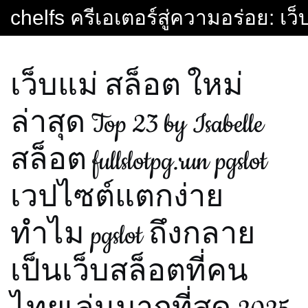
Skip
chelfs ครีเอเตอร์สู่ความอร่อย: เ
to
content
เว็บแม่ สล็อต ใหม่
ล่าสุด Top 23 by Isabelle
สล็อต fullslotpg.run pgslot
เวปไซต์แตกง่าย
ทำไม pgslot ถึงกลาย
เป็นเว็บสล็อตที่คน