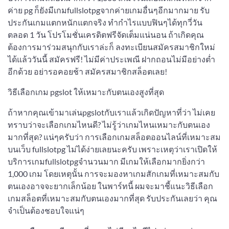
ค่าย pg ก็ยังมีเกมfullslotpgจากค่ายเกมอื่นๆอีกมากมาย รับ
ประกันเกมแตกหนักแตกจริง ทำกำไรแบบฟินๆได้ทุกวี่วัน
ตลอด 1 วัน โปรโมชั่นเครดิตฟรีจัดเต็มแน่นอน ถ้าเกิดคุณ
ต้องการมาร่วมสนุกกับเราล่ะก็ ลงทะเบียนสมัครสมาชิกใหม่
ได้แล้ววันนี้ สมัครฟรี! ไม่มีค่าประเพณี ฝากถอนไม่มีอย่างต่ำ
อีกด้วย อย่ารอคอยช้า สมัครสมาชิกสล็อตเลย!
วิธีเลือกเกม pgslot ให้เหมาะกับตนเองสูงที่สุด
ถ้าหากคุณเข้ามาเล่นpgslotกับเราแล้วเกิดปัญหาที่ว่า ไม่เคย
ทราบว่าจะเลือกเกมไหนดี? ไม่รู้ว่าเกมไหนเหมาะกับตนเอง
มากที่สุด? แน่ๆครับว่า การเลือกเกมสล็อตออนไลน์ที่เหมาะสม
บนเว็บ fullslotpg ไม่ได้ง่ายเลยนะครับ เพราะเหตุว่าเราเปิดให้
บริการเกมfullslotpgจำนวนมาก มีเกมให้เลือกมากยิ่งกว่า
1,000 เกม โดยเหตุนั้น การจะมองหาเกมสักเกมที่เหมาะสมกับ
ตนเองอาจจะยากเล็กน้อย ในพาร์ทนี้ ผมจะมาชี้แนะวิธีเลือก
เกมสล็อตที่เหมาะสมกับตนเองมากที่สุด รับประกันเลยว่า คุณ
จำเป็นต้องชอบใจแน่ๆ