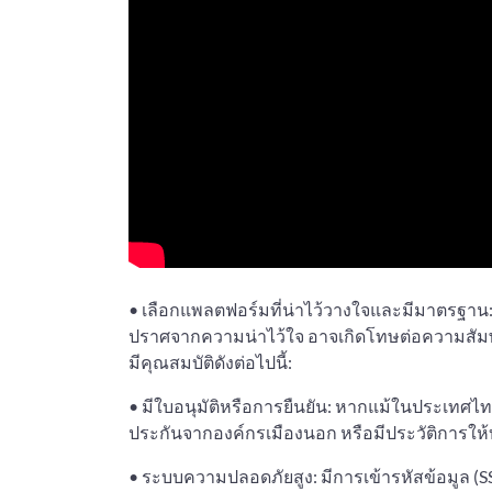
• เลือกแพลตฟอร์มที่น่าไว้วางใจและมีมาตรฐาน: นี
ปราศจากความน่าไว้ใจ อาจเกิดโทษต่อความสัมพัน
มีคุณสมบัติดังต่อไปนี้:
• มีใบอนุมัติหรือการยืนยัน: หากแม้ในประเทศไทยก
ประกันจากองค์กรเมืองนอก หรือมีประวัติการให้บริกา
• ระบบความปลอดภัยสูง: มีการเข้ารหัสข้อมูล (S