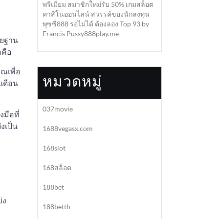
พรีเมียม สมาชิกใหม่รับ 50% เกมสล็อต
คาสิโนออนไลน์ สวรรค์ของนักลงทุน
พุซซี่888 รอไม่ได้ ต้องลอง Top 93 by
Francis Pussy888play.me
ยายฐาน
าคือ
ุณเพื่อ
หมวดหมู่
นเดือน
037movie
มือที่
ังเป็น
1688vegasx.com
168slot
168สล็อต
188bet
่ง
188betth