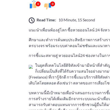
0
0
Read Time:
10 Minute, 15 Second
แนะนำเพื่อนพ้องสู่โลก ซื้อหวยออนไลน์ 24 จังหวะ
ศึกษาและทำการค้นพบประสิทธิภาพการสร้างรายได
ครบวงจร พร้อมระบบค่าคอมไม่ชชันและแนวทางการ
การชี้แนะสหายสู่ หวยออนไลน์24 ช่องทางในการสร้
ในยุคที่เทคโนโลยีดิจิทัลเข้ามามีหน้าที่ส
ก็เปลี่ยนเป็นสิ่งที่ได้รับความสนใจอย่าง
(Freelance) ที่เรารู้จักดี การชี้แนะบริการดิจิทั
เติบโตโดยตลอด ดังเช่นว่า ตลาดของการเสี่ยงโ
บทความนี้มีเป้าหมายเพื่อนำเสนอกระบวนการชี้แ
การสร้างรายได้เพิ่มเติมอีกจากระบบแนะนำเพื่อนฝูง 
สามารถรับค่าตอบแทนจากการชักชวนผู้อื่นให้ม