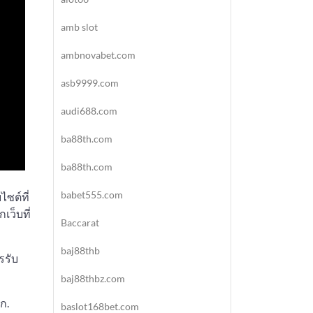
amb slot
ambnovabet.com
asb9999.com
audi688.com
ba88th.com
ba88th.com
babet555.com
ซต์ที่
ว็บที่
Baccarat
baj88thb
รรับ
baj88thbz.com
ก.
baslot168bet.com