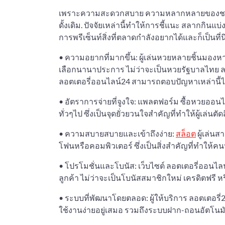
เพราะความสะดวกสบาย ความหลากหลายของชนิดสลา
ดั้งเดิม. ปัจจัยเหล่านี้ทำให้การชี้แนะ สลากกิ
การพรีเซ็นท์สิ่งที่ตลาดกำลังอยากได้และก็เป็นที่
• ความอยากที่มากขึ้น: ผู้เล่นหวยหลายชิ้นมองหา
เลือกนานาประการ ไม่ว่าจะเป็นหวยรัฐบาลไทย ลอตเ
ลอตเตอรี่ออนไลน์24 สามารถตอบปัญหาเหล่านี้ไ
• อัตราการจ่ายที่จูงใจ: แพลตฟอร์ม ซื้อหวยออนไ
ทั่วๆไป ซึ่งเป็นจุดยั่วยวนใจสำคัญที่ทำให้ผู้เล่น
• ความสบายสบายและเข้าถึงง่าย:
สล็อต
ผู้เล่นส
โฟนหรือคอมพิวเตอร์ ซึ่งเป็นสิ่งสำคัญที่ทำให้
• โปรโมชั่นและโบนัส: เว็บไซต์ ลอตเตอรี่ออนไลน์
ลูกค้า ไม่ว่าจะเป็นโบนัสสมาชิกใหม่ เครดิตฟรี หรื
• ระบบที่พัฒนาโดยตลอด: ผู้ให้บริการ ลอตเตอรี
ใช้งานง่ายอยู่เสมอ รวมถึงระบบฝาก-ถอนอัตโนมัติท