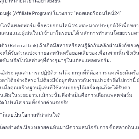
ุเป้าหมายด้วยกันอย่างยั่งยืน
่อนฝูง (Affiliate Program) ในวงการ “ลอตเตอรี่ออนไลน์24”
็นกลไกที่แพลตฟอร์ม ซื้อหวยออนไลน์ 24 เยอะมากประยุกต์ใช้เพื่อข
รถเสนอแนะผู้เล่นใหม่เข้ามาในระบบได้ หลักการทำงานโดยธรรมด
นตัว (Referral Link) ถ้าเกิดมีสหายหรือคนรู้จักกันคลิกผ่านลิงก์ของค
ก็จะได้รับส่วนแบ่งจากยอดพนันหรือยอดเสียของเพื่อนพวกนั้น ซึ่งเงิ
ิชชั่น หรือโบนัสต่างๆที่ต่างๆนาๆในแต่ละแพลตฟอร์ม.
ิสระ คุณสามารถปฏิบัติงานได้จากทุกที่ที่ต้องการ แค่เพียงมีเครื่อง
าได้อย่างอิสระ ไม่ต้องมีข้อผูกพันราวกับงานประจำ ยิ่งไปกว่านี้ ย
มื่อคุณสร้างฐานผู้เล่นที่ใช้งานบ่อยๆได้เสร็จ คุณก็จะได้รับค่า
ดิมในระยะยาว. แม้กระนั้น สิ่งจำเป็นคือการเลือกแพลตฟอร์ม
ด โปร่งใส รวมทั้งจ่ายค่าแรงจริง
ก็เลยเป็นโอกาสที่น่าสนใจ?
ตอย่างต่อเนื่อง หลายคนหันมามีความสนใจกับการ ซื้อสลากกินแบ