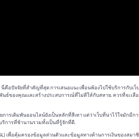
่คือปัจจัยที่สำคัญที่สุด การเสนอแนะเพื่อนพ้องไปใช้บริการกับเว็บไ
ธ์ของคุณและสร้างประสบการณ์ที่ไม่ดีให้กับสหาย. ควรที่จะเลือกเ
ารเดิมพันออนไลน์ยังเป็นหลักที่สีเทา แต่ว่าเว็บที่น่าไว้ใจมักมีกา
รที่ช้านานรวมทั้งเป็นที่รู้จักที่ดี.
SL) เพื่อคุ้มครองข้อมูลส่วนตัวและข้อมูลทางด้านการเงินของสมาชิ