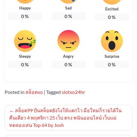
Happy
Sad
Excited
0
%
0
%
0
%
Sleepy
Angry
Surprise
0
%
0
%
0
%
Posted in
สล็อตxo
|
Tagged
slotxo24hr
แนะแนว
สล็อต99 ปั่นสล็อตยังไงให้แตกไว มือใหม่ก็รวยได้ใน
คืนเดียว 4 พฤศจิกา 25 เว็บ ตรง พนันออนไลน์ เว็บแม่
เรื่อง
ทดลองเล่น Top 64 by Josh