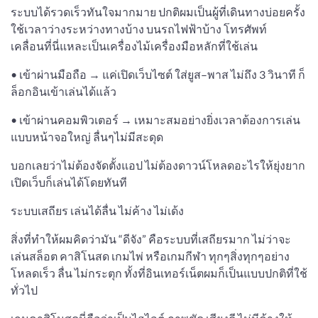
ระบบได้รวดเร็วทันใจมากมาย ปกติผมเป็นผู้ที่เดินทางบ่อยครั้ง
ใช้เวลาว่างระหว่างทางบ้าง บนรถไฟฟ้าบ้าง โทรศัพท์
เคลื่อนที่นี่แหละเป็นเครื่องไม้เครื่องมือหลักที่ใช้เล่น
• เข้าผ่านมือถือ → แค่เปิดเว็บไซต์ ใส่ยูส–พาส ไม่ถึง 3 วินาที ก็
ล็อกอินเข้าเล่นได้แล้ว
• เข้าผ่านคอมพิวเตอร์ → เหมาะสมอย่างยิ่งเวลาต้องการเล่น
แบบหน้าจอใหญ่ ลื่นๆไม่มีสะดุด
บอกเลยว่าไม่ต้องจัดตั้งแอป ไม่ต้องดาวน์โหลดอะไรให้ยุ่งยาก
เปิดเว็บก็เล่นได้โดยทันที
ระบบเสถียร เล่นได้ลื่น ไม่ค้าง ไม่เด้ง
สิ่งที่ทำให้ผมคิดว่ามัน “ดีจัง” คือระบบที่เสถียรมาก ไม่ว่าจะ
เล่นสล็อต คาสิโนสด เกมไพ่ หรือเกมกีฬา ทุกๆสิ่งทุกๆอย่าง
โหลดเร็ว ลื่น ไม่กระตุก ทั้งที่อินเทอร์เน็ตผมก็เป็นแบบปกติที่ใช้
ทั่วไป