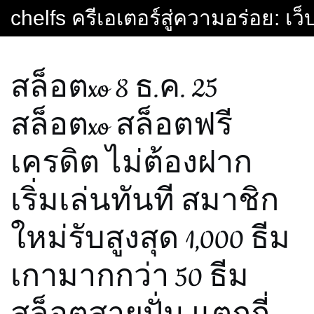
Skip
chelfs ครีเอเตอร์สู่ความอร่อย: เ
to
content
สล็อตxo 8 ธ.ค. 25
สล็อตxo สล็อตฟรี
เครดิต ไม่ต้องฝาก
เริ่มเล่นทันที สมาชิก
ใหม่รับสูงสุด 1,000 ธีม
เกามากกว่า 50 ธีม