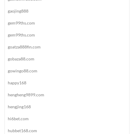
gaojing888
gem99ths.com
gem99ths.com
goatza888fin.com
gobaza88.com
gowingo88.com
happy168
hengheng9899.com
hengjing168
hi6bet.com
hubbet168.com