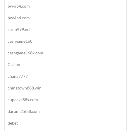
bwvip4.com
bwvip4.com
carlo999.net
cashgame168
cashgame168x.com
Casino
chang7777
chinatown888.win
cupcake88x.com
daruma1688.com
debet