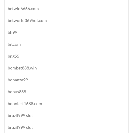
betwin6666.com
betworld369hot.com
bh99
bitcoin
bng55
bombet888.win
bonanza99
bonus888
boonlert1688.com
brazil999 slot
brazil999 slot