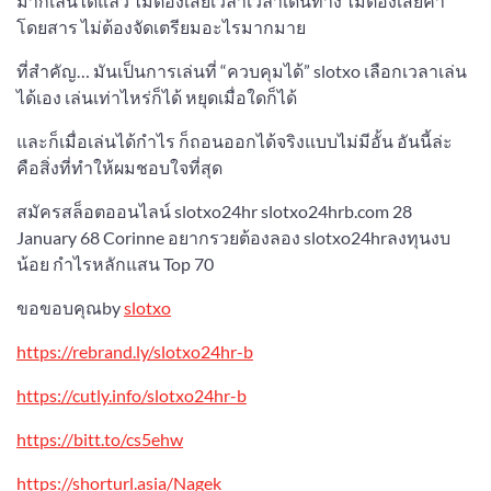
มาก็เล่นได้แล้ว ไม่ต้องเสียเวล่ำเวลาเดินทาง ไม่ต้องเสียค่า
โดยสาร ไม่ต้องจัดเตรียมอะไรมากมาย
ที่สำคัญ… มันเป็นการเล่นที่ “ควบคุมได้” slotxo เลือกเวลาเล่น
ได้เอง เล่นเท่าไหร่ก็ได้ หยุดเมื่อใดก็ได้
และก็เมื่อเล่นได้กำไร ก็ถอนออกได้จริงแบบไม่มีอั้น อันนี้ล่ะ
คือสิ่งที่ทำให้ผมชอบใจที่สุด
สมัครสล็อตออนไลน์ slotxo24hr slotxo24hrb.com 28
January 68 Corinne อยากรวยต้องลอง slotxo24hrลงทุนงบ
น้อย กำไรหลักแสน Top 70
ขอขอบคุณby
slotxo
https://rebrand.ly/slotxo24hr-b
https://cutly.info/slotxo24hr-b
https://bitt.to/cs5ehw
https://shorturl.asia/Nagek