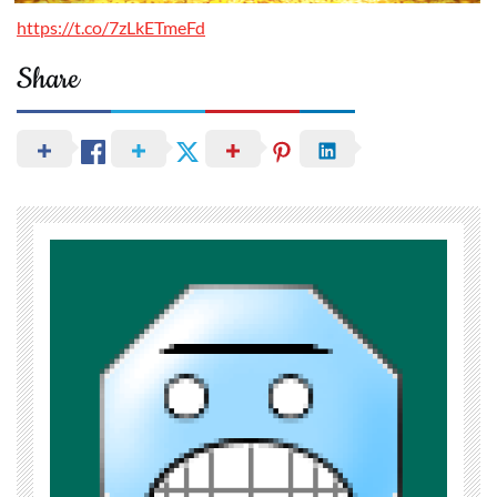
https://t.co/7zLkETmeFd
Share