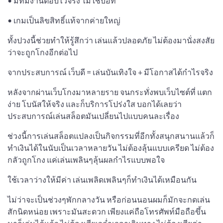
• มีทีมงานตอบไวจริง ไม่ใช่บอท
• เกมเป็นลิขสิทธิ์แท้จากค่ายใหญ่
ทั้งปวงนี้ช่วยทำให้รู้สึกว่า เล่นแล้วปลอดภัย ไม่ต้องมานั่งสงสัย
ว่าจะถูกโกงอีกต่อไป
จากประสบการณ์ เว็บดี = เล่นบันเทิงใจ + มีโอกาสได้กำไรจริง
หลังจากผ่านเว็บโกงมาหลายราย จนกระทั่งพบเว็บไซต์ที่ แตก
ง่าย โบนัสให้จริง และก็บริการโปร่งใส บอกได้เลยว่า
ประสบการณ์เล่นสล็อตมันเปลี่ยนไปแบบคนละเรื่อง
ช่วงนี้การเล่นสล็อตแปลงเป็นกิจกรรมที่อีกทั้งสนุกสนานแล้วก็
ทำเงินได้ในนับเป็นเวลาหลายวัน ไม่ต้องลุ้นแบบเครียด ไม่ต้อง
กลัวถูกโกง แค่เล่นเพลินๆลุ้นผลกำไรแบบพอใจ
ใช้เวลาว่างให้มีค่า เล่นเพลิดเพลินๆก็ทำเงินได้เหมือนกัน
ไม่ว่าจะเป็นช่วงๆพักกลางวัน หรือก่อนนอนผมก็มักจะกดเล่น
สักนิดหน่อย เพราะมันสะดวก เพียงแค่ถือโทรศัพท์มือถือขึ้น