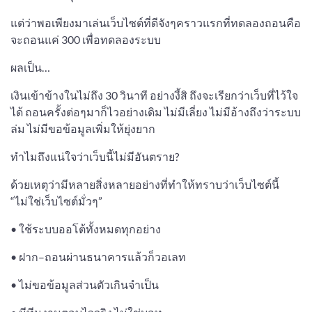
แต่ว่าพอเพียงมาเล่นเว็บไซต์ที่ดีจังๆคราวแรกที่ทดลองถอนคือ
จะถอนแค่ 300 เพื่อทดลองระบบ
ผลเป็น…
เงินเข้าข้างในไม่ถึง 30 วินาที อย่างงี้สิ ถึงจะเรียกว่าเว็บที่ไว้ใจ
ได้ ถอนครั้งต่อๆมาก็ไวอย่างเดิม ไม่มีเลี่ยง ไม่มีอ้างถึงว่าระบบ
ล่ม ไม่มีขอข้อมูลเพิ่มให้ยุ่งยาก
ทำไมถึงแน่ใจว่าเว็บนี้ไม่มีอันตราย?
ด้วยเหตุว่ามีหลายสิ่งหลายอย่างที่ทำให้ทราบว่าเว็บไซต์นี้
“ไม่ใช่เว็บไซต์มั่วๆ”
• ใช้ระบบออโต้ทั้งหมดทุกอย่าง
• ฝาก–ถอนผ่านธนาคารแล้วก็วอเลท
• ไม่ขอข้อมูลส่วนตัวเกินจำเป็น