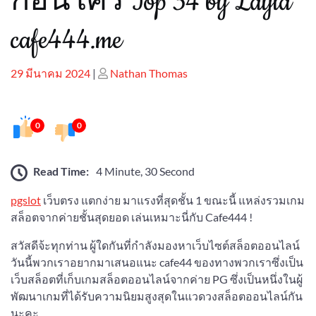
ก่อนใคร Top 34 by Layla
cafe444.me
Posted
Posted
29 มีนาคม 2024
|
Nathan Thomas
on
on
0
0
Read Time:
4 Minute, 30 Second
pgslot
เว็บตรง แตกง่าย มาแรงที่สุดชั้น 1 ขณะนี้ แหล่งรวมเกม
สล็อตจากค่ายชั้นสุดยอด เล่นเหมาะนี่กับ Cafe444 !
สวัสดีจ้ะทุกท่าน ผู้ใดกันที่กำลังมองหาเว็บไซต์สล็อตออนไลน์
วันนี้พวกเราอยากมาเสนอแนะ cafe44 ของทางพวกเราซึ่งเป็น
เว็บสล็อตที่เก็บเกมสล็อตออนไลน์จากค่าย PG ซึ่งเป็นหนึ่งในผู้
พัฒนาเกมที่ได้รับความนิยมสูงสุดในแวดวงสล็อตออนไลน์กัน
นะคะ