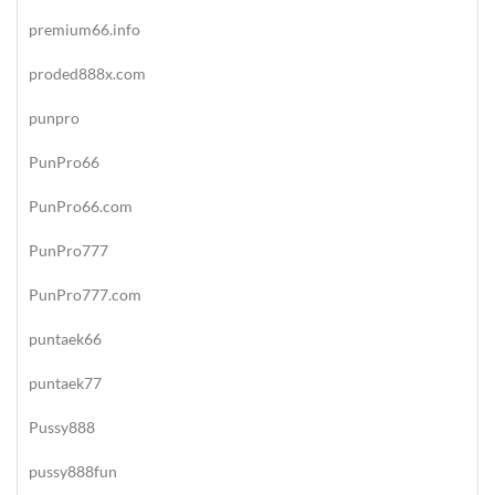
premium66.info
proded888x.com
punpro
PunPro66
PunPro66.com
PunPro777
PunPro777.com
puntaek66
puntaek77
Pussy888
pussy888fun