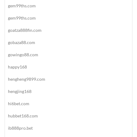
gem99ths.com
gem99ths.com
goatza888fin.com
gobaza88.com
gowingo88.com
happy168
hengheng9899.com
hengjing168
hi6bet.com
hubbet168.com
ib888pro.bet