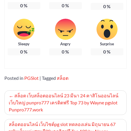
0
%
0
%
0
%
Sleepy
Angry
Surprise
0
%
0
%
0
%
Posted in
PGSlot
|
Tagged
สล็อต
แนะแนว
สล็อต เว็บสล็อตออนไลน์ 23 มีนา 24 คาสิโนออนไลน์
เว็บใหญ่ punpro777 เครดิตฟรี Top 73 by Wayne pgslot
เรื่อง
Punpro777.work
สล็อตออนไลน์ เว็บไซต์pg slot ทดลองเล่น มิถุนายน 67