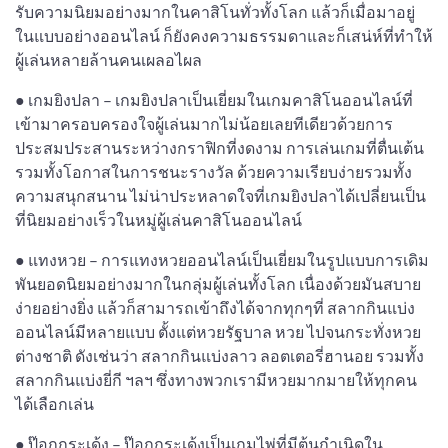
รับความนิยมอย่างมากในคาสิโนทั่วทั้งโลก แล้วก็เมื่อมาอยู่
ในแบบอย่างออนไลน์ ก็ยังคงความธรรมดาและก็เสน่ห์ที่ทำให้
ผู้เล่นหลายล้านคนเผลอไผล
● เกมยิงปลา – เกมยิงปลาเป็นเยี่ยมในเกมคาสิโนออนไลน์ที่
เข้ามาครอบครองใจผู้เล่นมากไม่น้อยเลยทีเดียวด้วยการ
ประสมประสานระหว่างกราฟิกที่งดงาม การเล่นเกมที่ตื่นเต้น
รวมทั้งโอกาสในการชนะรางวัล ด้วยความเรียบง่ายรวมทั้ง
ความสนุกสนาน ไม่น่าประหลาดใจที่เกมยิงปลาได้เปลี่ยนเป็น
ที่นิยมอย่างเร็วในหมู่ผู้เล่นคาสิโนออนไลน์
● แทงหวย – การแทงหวยออนไลน์เป็นเยี่ยมในรูปแบบการเดิม
พันยอดนิยมอย่างมากในกลุ่มผู้เล่นทั้งโลก เนื่องด้วยมันสบาย
ง่ายอย่างยิ่ง แล้วก็สามารถเข้าถึงได้จากทุกๆที่ สลากกินแบ่ง
ออนไลน์มีหลายแบบ ตั้งแต่หวยรัฐบาล หวย ไปจนกระทั่งหวย
ต่างชาติ ดังเช่นว่า สลากกินแบ่งลาว ลอตเตอรี่ฮานอย รวมทั้ง
สลากกินแบ่งยี่กี ฯลฯ ซึ่งทางพวกเรามีหวยมากมายให้ทุกคน
ได้เลือกเล่น
● ป๊อกกระเด้ง – ป๊อกกระเด้งเป็นเกมไพ่ที่มีต้นกำเนิดใน