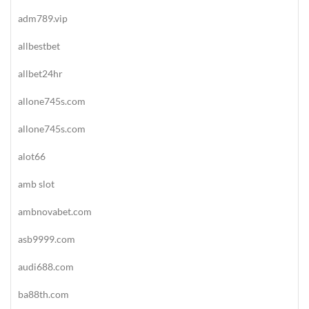
adm789.vip
allbestbet
allbet24hr
allone745s.com
allone745s.com
alot66
amb slot
ambnovabet.com
asb9999.com
audi688.com
ba88th.com