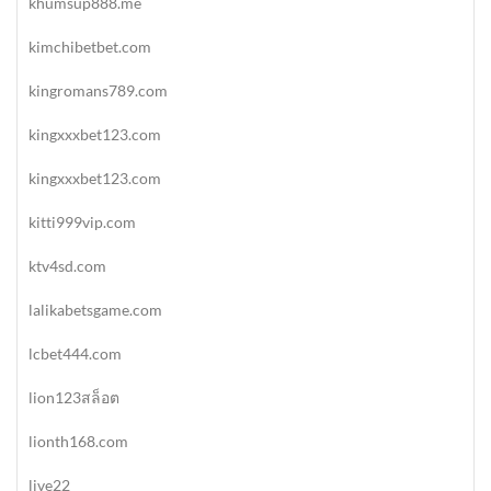
khumsup888.me
kimchibetbet.com
kingromans789.com
kingxxxbet123.com
kingxxxbet123.com
kitti999vip.com
ktv4sd.com
lalikabetsgame.com
lcbet444.com
lion123สล็อต
lionth168.com
live22