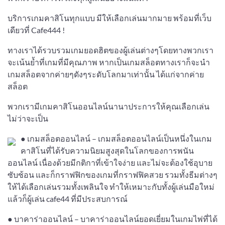
บริการเกมคาสิโนทุกแบบ มีให้เลือกเล่นมากมาย พร้อมที่เว็บ
เดียวที่ Cafe444 !
ทางเราได้รวบรวมเกมยอดฮิตของผู้เล่นต่างๆโดยทางพวกเรา
จะเน้นย้ำที่เกมที่มีคุณภาพ หากเป็นเกมสล็อตทางเราก็จะนำ
เกมสล็อตจากค่ายๆดังๆระดับโลกมาเท่านั้น ได้แก่จากค่าย
สล็อต
พวกเรามีเกมคาสิโนออนไลน์นานาประการให้คุณเลือกเล่น
ไม่ว่าจะเป็น
● เกมสล็อตออนไลน์ – เกมสล็อตออนไลน์เป็นหนึ่งในเกม
คาสิโนที่ได้รับความนิยมสูงสุดในโลกของการพนัน
ออนไลน์ เนื่องด้วยมีกติกาที่เข้าใจง่าย และไม่จะต้องใช้อุบาย
ซับซ้อน และก็กราฟฟิกของเกมที่กราฟฟิคสวย รวมทั้งธีมต่างๆ
ให้ได้เลือกเล่นรวมทั้งเพลินใจ ทำให้เหมาะกับทั้งผู้เล่นมือใหม่
แล้วก็ผู้เล่น cafe44 ที่มีประสบการณ์
● บาคาร่าออนไลน์ – บาคาร่าออนไลน์ยอดเยี่ยมในเกมไพ่ที่ได้