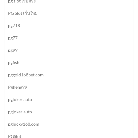
pg slot เว็บตรง
PG Slot เว็บใหม่
pg718
pg77
pg99
pgfish
pggold168bet.com
Pgheng99
pgjoker auto
pgjoker auto
pglucky168.com
PGSlot