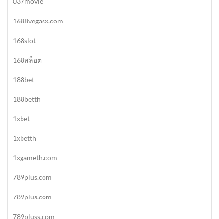
037movie
1688vegasx.com
168slot
168สล็อต
188bet
188betth
1xbet
1xbetth
1xgameth.com
789plus.com
789plus.com
789pluss.com