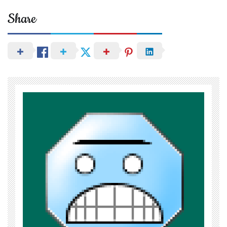
Share