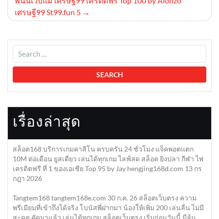
พนันเว็บแม่ เศรษฐี99 เครดิตฟรี Top 100 by Alonzo
เศรษฐี99 St99.fun 5
เรื่องล่าสุด
สล็อต168 บริการเกมคาสิโน ครบครัน 24 ชั่วโมง แจ็คพอตแตก
10M ต่อเดือน ยูสเดียว เล่นได้ทุกเกม ไลฟ์สด สล็อต ยิงปลา กีฬา ไพ่
เครดิตฟรี ที่ 1 ของเอเชีย Top 95 by Jay hengjing168d.com 13 กร
กฎา 2026
Tangtem168 tangtem168e.com 30 ก.ค. 26 สล็อตเว็บตรง ความ
พรีเมียมที่เข้าถึงได้จริง โบนัสพี่ฝากมา น้องให้เพิ่ม 200 เล่นลื่น ไม่มี
สะดุด คัดมาแล้ว เล่นได้ทุกเกม สล็อตเว็บตรง เริ่มก่อนวันนี้ มีลุ้น