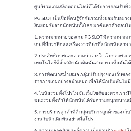
ศูนย์รวมเกมสล็อตออนไลน์ที่ได้รับการยอมรับทั่ว
PG SLOT เป็นชื่อที่คนรู้จักกันรวมทั้งยอมรับอ
ยินยอมรับจากนักพนันทั้งโลก มาค้นหาคำตอบในเน
1. ความมากมายของเกม PG SLOT มีความมากมายหล
เกมที่มีกราฟิกและเรื่องราวที่น่าทึ่ง นักพนันสา
2. ประสิทธิภาพและความน่าวางใจ เว็บของพวกเรา
เทคโนโลยีที่ล้ำสมัย นักเดิมพันสามารถเชื่อมั่น
3. การพัฒนาสม่ำเสมอ กลุ่มปรับปรุงของ เว็บของพ
รายการเกมอย่างสม่ำเสมอ เพื่อให้นักเดิมพันไม่ม
4. โบนัสรวมทั้งโปรโมชั่น เว็บไซต์ของพวกเรา มี
ชนะรวมทั้งทำให้นักพนันได้รับความสนุกสนานเพิ
5. การบริการลูกค้าที่ดี กลุ่มบริการลูกค้าของ 
งานกับนักเดิมพันอย่างมือโปร
6. ความปลอดภัยและก็ความเป็นส่วนตัว
pgslot
ใ