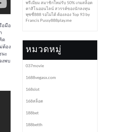
พรีเมียม สมาชิกใหม่รับ 50% เกมสล็อต
คาสิโนออนไลน์ สวรรค์ของนักลงทุน
พุซซี่888 รอไม่ได้ ต้องลอง Top 93 by
Francis Pussy888play.me
รือมือ
ก
คิด
ม่ต้อง
หมวดหมู่
รชนะ
แจงพบ
037movie
1688vegasx.com
168slot
168สล็อต
188bet
188betth