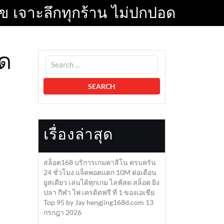
สุข เจาะลึกทุกร้าน ไม่ปกปอด
ิด
เรื่องล่าสุด
สล็อต168 บริการเกมคาสิโน ครบครัน
24 ชั่วโมง แจ็คพอตแตก 10M ต่อเดือน
ยูสเดียว เล่นได้ทุกเกม ไลฟ์สด สล็อต ยิง
ปลา กีฬา ไพ่ เครดิตฟรี ที่ 1 ของเอเชีย
Top 95 by Jay hengjing168d.com 13
กรกฎา 2026