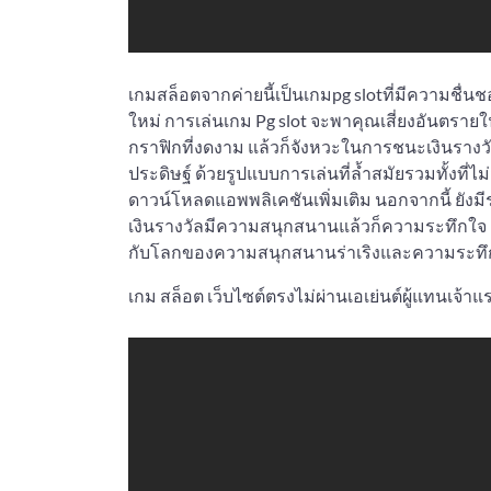
เกมสล็อตจากค่ายนี้เป็นเกมpg slotที่มีความชื่น
ใหม่ การเล่นเกม Pg slot จะพาคุณเสี่ยงอันตราย
กราฟิกที่งดงาม แล้วก็จังหวะในการชนะเงินรางว
ประดิษฐ์ ด้วยรูปแบบการเล่นที่ล้ำสมัยรวมทั้งที่
ดาวน์โหลดแอพพลิเคชันเพิ่มเติม นอกจากนี้ ยังม
เงินรางวัลมีความสนุกสนานแล้วก็ความระทึกใจ 
กับโลกของความสนุกสนานร่าเริงและความระทึกใจ
เกม สล็อต เว็บไซต์ตรงไม่ผ่านเอเย่นต์ผู้แทนเจ