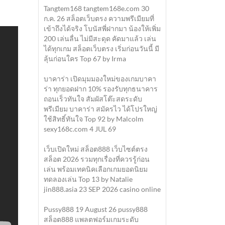
Tangtem168 tangtem168e.com 30
ก.ค. 26 สล็อตเว็บตรง ความพรีเมียมที่
เข้าถึงได้จริง โบนัสพี่ฝากมา น้องให้เพิ่ม
200 เล่นลื่น ไม่มีสะดุด คัดมาแล้ว เล่น
ได้ทุกเกม สล็อตเว็บตรง เริ่มก่อนวันนี้ มี
ลุ้นก่อนใคร Top 67 by Irma
บาคาร่า เปิดมุมมองใหม่ของเกมบาคา
ร่า ทุกยอดฝาก 10% รองรับทุกธนาคาร
ถอนเร็วทันใจ สัมผัสโต๊ะสดระดับ
พรีเมียม บาคาร่า สมัครไว ได้โปรใหญ่
ใช้สิทธิ์ทันใจ Top 92 by Malcolm
sexy168c.com 4 JUL 69
เว็บเปิดใหม่ สล็อต888 เว็บไซต์ตรง
สล็อต 2026 รวมทุกเรื่องที่ควรรู้ก่อน
เล่น พร้อมเทคนิคเลือกเกมยอดนิยม
ทดลองเล่น Top 13 by Natalie
jin888.asia 23 SEP 2026 casino online
Pussy888 19 August 26 pussy888
สล็อต888 แพลตฟอร์มเกมระดับ