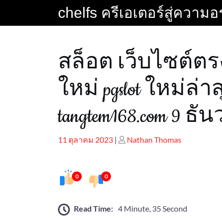
Skip
chelfs ครีเอเตอร์สู่ความ
to
content
สล็อต เว็บไซต์ตร
ใหม่ pgslot ใหม่ล่าส
tangtem168.com 9 ธัน
Posted
Posted
11 ตุลาคม 2023
|
Nathan Thomas
on
on
0
0
Read Time:
4 Minute, 35 Second