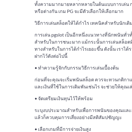
ทั้งความมากมายหลากหลายในต้นแบบการเล่น กล่
หรือต่างกัน เกม PG จะมีตัวเลือกให้เลือกมาก
วิธีการเล่นสล็อตให้ได้กำไร เทคนิคสำหรับนักเดิ
การเล่น pgslot เป็นอีกหนึ่งแนวทางที่นักพนันทั่วท
สำหรับในการชนะมาก แม้กระนั้นการเล่นสล็อตมิได
ทางสำหรับในการได้กำไรเยอะขึ้น ดังนั้น เราได้
ฝากไว้ดังต่อไปนี้
• ทำความรู้จักกับกรรมวิธีการเล่นเบื้องต้น
ก่อนที่จะคุณจะเริ่มพนันสล็อต ควรจะทวนกติกาและ
และเงินที่ใช้ในการเดิมพันเช่นไร จะช่วยให้คุณเ
• จัดเตรียมเงินทุนไว้ให้พร้อม
ระบุงบประมาณสำหรับเพื่อการพนันของคุณและก็ก
แล้วก็ควบคุมการเสี่ยงอย่างมีสติสัมปชัญญะ
• เลือกเกมที่มีการจ่ายเงินสูง