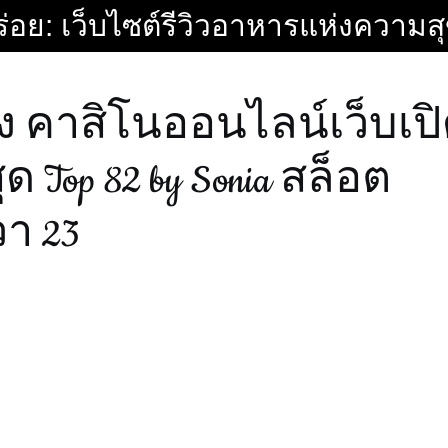
อร่อย: เว็บไซต์รีวิวอาหารแห่งความ
ง คาสิโนออนไลน์เว็บเป
ุด Top 82 by Sonia สล็อต
วา 23