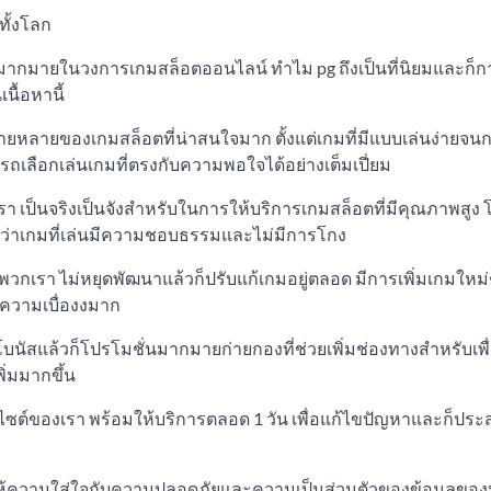
ทั้งโลก
ย่างมากมายในวงการเกมสล็อตออนไลน์ ทำไม pg ถึงเป็นที่นิยมและก็ก
ื้อหานี้
ายของเกมสล็อตที่น่าสนใจมาก ตั้งแต่เกมที่มีแบบเล่นง่ายจนกร
มารถเลือกเล่นเกมที่ตรงกับความพอใจได้อย่างเต็มเปี่ยม
 เป็นจริงเป็นจังสำหรับในการให้บริการเกมสล็อตที่มีคุณภาพสูง 
ได้ว่าเกมที่เล่นมีความชอบธรรมและไม่มีการโกง
วกเรา ไม่หยุดพัฒนาแล้วก็ปรับแก้เกมอยู่ตลอด มีการเพิ่มเกมใหม่ๆเ
ีความเบื่องงมาก
โบนัสแล้วก็โปรโมชั่นมากมายก่ายกองที่ช่วยเพิ่มช่องทางสำหรับเพ
่มมากขึ้น
เว็บไซต์ของเรา พร้อมให้บริการตลอด 1 วัน เพื่อแก้ไขปัญหาและก็ปร
ห้ความใส่ใจกับความปลอดภัยและความเป็นส่วนตัวของข้อมูลของน