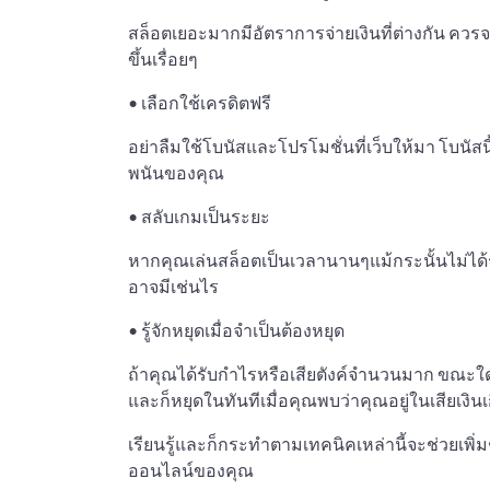
สล็อตเยอะมากมีอัตราการจ่ายเงินที่ต่างกัน ควรจะ
ขึ้นเรื่อยๆ
• เลือกใช้เครดิตฟรี
อย่าลืมใช้โบนัสและโปรโมชั่นที่เว็บให้มา โบนั
พนันของคุณ
• สลับเกมเป็นระยะ
หากคุณเล่นสล็อตเป็นเวลานานๆแม้กระนั้นไม่ได้
อาจมีเช่นไร
• รู้จักหยุดเมื่อจำเป็นต้องหยุด
ถ้าคุณได้รับกำไรหรือเสียตังค์จำนวนมาก ขณะใด
และก็หยุดในทันทีเมื่อคุณพบว่าคุณอยู่ในเสียเงิ
เรียนรู้และก็กระทำตามเทคนิคเหล่านี้จะช่วยเพ
ออนไลน์ของคุณ