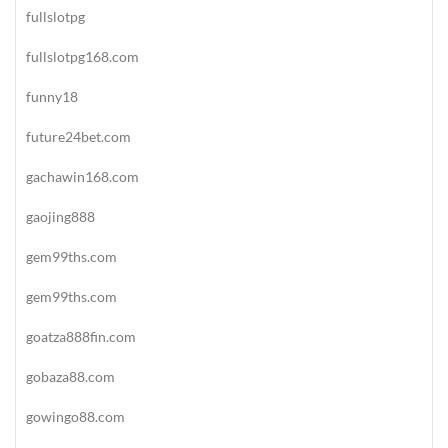
fullslotpg
fullslotpg168.com
funny18
future24bet.com
gachawin168.com
gaojing888
gem99ths.com
gem99ths.com
goatza888fin.com
gobaza88.com
gowingo88.com