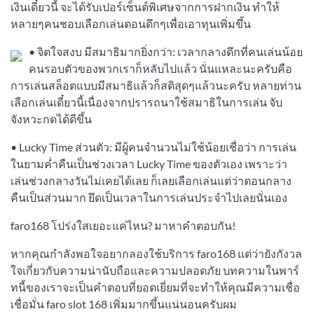
เงินเดี๋ยวนี้ จะได้รับเปอร์เซ็นต์พิเศษจากการฝากเงิน ทำให้
หลายๆคนชอบเลือกเล่นตอนดึกๆเพื่อเอาทุนเพิ่มขึ้น
• จิตใจสงบ มีสมาธิมากยิ่งกว่า: เวลากลางดึกที่คนเล่นน้อย
คนรอบตัวของพวกเราก็หลับไปแล้ว นั่นแหละนะครับคือ
การเล่นสล็อตแบบมีสมาธิแล้วก็สติสุดๆแล้วนะครับ หลายท่าน
เลือกเล่นเดี๋ยวนี้เนื่องจากปรารถนาใช้สมาธิในการเล่น จับ
จังหวะกดได้ดีขึ้น
• Lucky Time ส่วนตัว: มีผู้คนจำนวนไม่ใช้น้อยเชื่อว่า การเล่น
ในยามค่ำคืนเป็นช่วงเวลา Lucky Time ของตัวเอง เพราะว่า
เล่นช่วงกลางวันไม่เคยได้เลย ก็เลยเลือกเล่นแต่ว่าตอนกลาง
คืนเป็นส่วนมาก ยึดเป็นเวลาในการเล่นประจำไปเลยนั่นเอง
faro168 โปร่งใสเยอะแค่ไหน? มาหาคำตอบกัน!
หากคุณกำลังพอใจอยากลองใช้บริการ faro168 แต่ว่ายังกังวล
ใจเกี่ยวกับความน่านับถือและความปลอดภัย บทความในพาร์
ทนี้ของเราจะเป็นคำตอบที่ยอดเยี่ยมที่จะทำให้คุณมีความเชื่อ
เชื่อมั่น faro slot 168 เพิ่มมากขึ้นแน่นอนครับผม