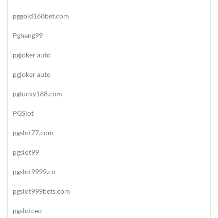
pggold168bet.com
Pgheng99
pgjoker auto
pgjoker auto
pglucky168.com
PGSlot
pgslot77.com
pgslot99
pgslot9999.co
pgslot999bets.com
pgslotceo