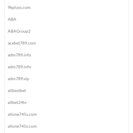
9kpluss.com
ABA
ABAGroup2
acebet789.com
adm789.info
adm789.info
adm789.vip
allbestbet
allbet24hr
allone745s.com
allone745s.com