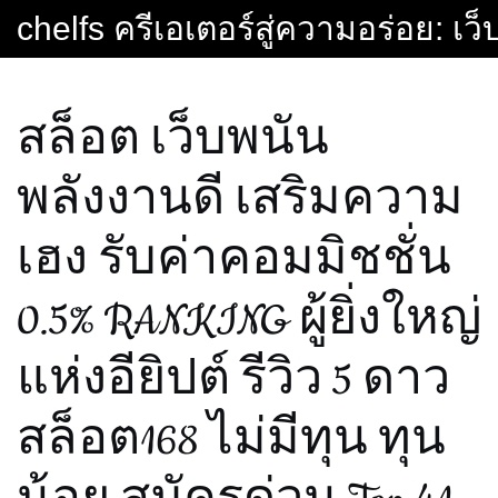
Skip
chelfs ครีเอเตอร์สู่ความอร่อย: เ
to
content
สล็อต เว็บพนัน
พลังงานดี เสริมความ
เฮง รับค่าคอมมิชชั่น
0.5% RANKING ผู้ยิ่งใหญ่
แห่งอียิปต์ รีวิว 5 ดาว
สล็อต168 ไม่มีทุน ทุน