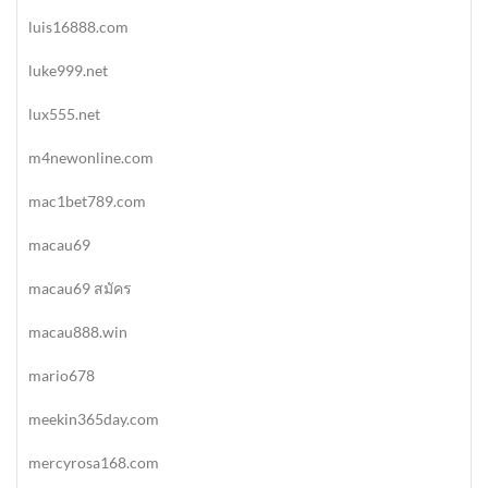
luis16888.com
luke999.net
lux555.net
m4newonline.com
mac1bet789.com
macau69
macau69 สมัคร
macau888.win
mario678
meekin365day.com
mercyrosa168.com