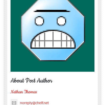
About Post Author
Nathan Thomas
noreply@chelf.net