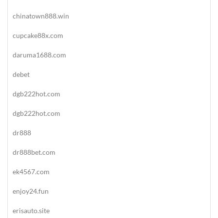
chinatown888.win
cupcake88x.com
daruma1688.com
debet
dgb222hot.com
dgb222hot.com
dr888
dr888bet.com
ek4567.com
enjoy24.fun
erisauto.site