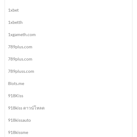
1xbet
1xbetth
1xgameth.com
789plus.com
789plus.com
789pluss.com
8lots.me
918Kiss
918kiss ดาวน์โหลด
918kissauto
918kissme