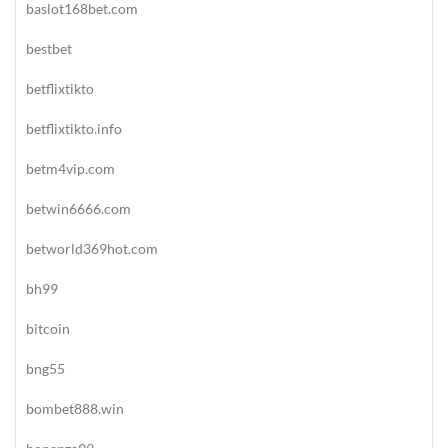
baslot168bet.com
bestbet
betflixtikto
betflixtikto.info
betm4vip.com
betwin6666.com
betworld369hot.com
bh99
bitcoin
bng55
bombet888.win