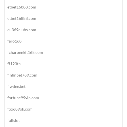
etbet16888.com
etbet16888.com
eu369clubs.com
faro168
fcharoenkit168.com
ff123th
finfinbet789.com
fiwdee.bet
fortune99vip.com
fox689ok.com
fullslot