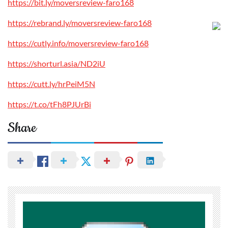
https://bit.ly/moversreview-faro168
https://rebrand.ly/moversreview-faro168
https://cutly.info/moversreview-faro168
https://shorturl.asia/ND2iU
https://cutt.ly/hrPeiM5N
https://t.co/tFh8PJUrBi
Share