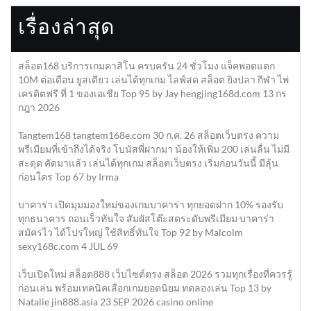
เรื่องล่าสุด
สล็อต168 บริการเกมคาสิโน ครบครัน 24 ชั่วโมง แจ็คพอตแตก
10M ต่อเดือน ยูสเดียว เล่นได้ทุกเกม ไลฟ์สด สล็อต ยิงปลา กีฬา ไพ่
เครดิตฟรี ที่ 1 ของเอเชีย Top 95 by Jay hengjing168d.com 13 กร
กฎา 2026
Tangtem168 tangtem168e.com 30 ก.ค. 26 สล็อตเว็บตรง ความ
พรีเมียมที่เข้าถึงได้จริง โบนัสพี่ฝากมา น้องให้เพิ่ม 200 เล่นลื่น ไม่มี
สะดุด คัดมาแล้ว เล่นได้ทุกเกม สล็อตเว็บตรง เริ่มก่อนวันนี้ มีลุ้น
ก่อนใคร Top 67 by Irma
บาคาร่า เปิดมุมมองใหม่ของเกมบาคาร่า ทุกยอดฝาก 10% รองรับ
ทุกธนาคาร ถอนเร็วทันใจ สัมผัสโต๊ะสดระดับพรีเมียม บาคาร่า
สมัครไว ได้โปรใหญ่ ใช้สิทธิ์ทันใจ Top 92 by Malcolm
sexy168c.com 4 JUL 69
เว็บเปิดใหม่ สล็อต888 เว็บไซต์ตรง สล็อต 2026 รวมทุกเรื่องที่ควรรู้
ก่อนเล่น พร้อมเทคนิคเลือกเกมยอดนิยม ทดลองเล่น Top 13 by
Natalie jin888.asia 23 SEP 2026 casino online