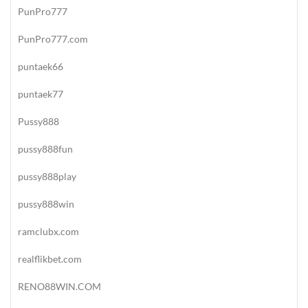
PunPro777
PunPro777.com
puntaek66
puntaek77
Pussy888
pussy888fun
pussy888play
pussy888win
ramclubx.com
realflikbet.com
RENO88WIN.COM