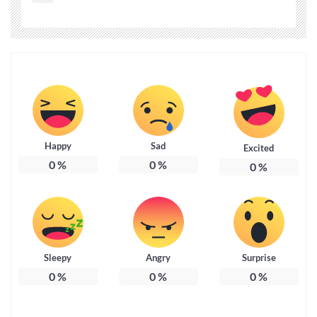
Happy
Sad
Excited
0
%
0
%
0
%
Sleepy
Angry
Surprise
0
%
0
%
0
%