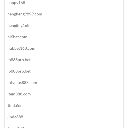
happy168
hengheng9899.com
hengjing168
hi6bet.com
hubbet168.com
ib888pro.bet
ib888pro.bet
infyplus888.com
item388.com
Jinda55
jinda888