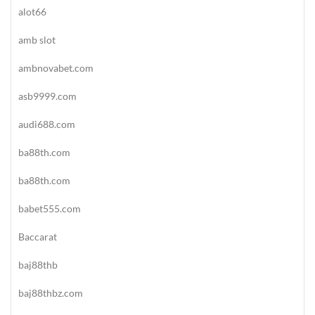
alot66
amb slot
ambnovabet.com
asb9999.com
audi688.com
ba88th.com
ba88th.com
babet555.com
Baccarat
baj88thb
baj88thbz.com