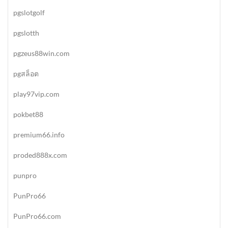
pgslotgolf
pgslotth
pgzeus88win.com
pgสล็อต
play97vip.com
pokbet88
premium66.info
proded888x.com
punpro
PunPro66
PunPro66.com