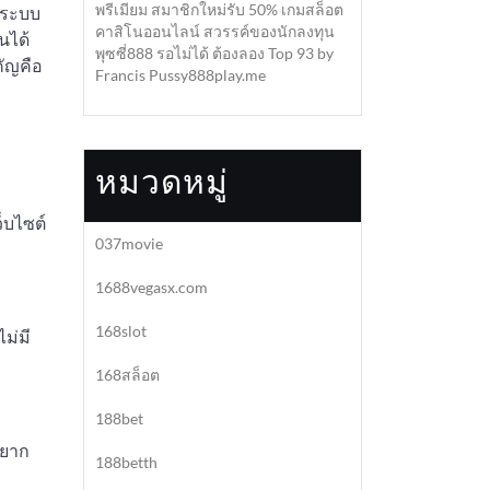
พรีเมียม สมาชิกใหม่รับ 50% เกมสล็อต
ย ระบบ
คาสิโนออนไลน์ สวรรค์ของนักลงทุน
นได้
พุซซี่888 รอไม่ได้ ต้องลอง Top 93 by
คัญคือ
Francis Pussy888play.me
หมวดหมู่
็บไซต์
037movie
1688vegasx.com
168slot
ไม่มี
168สล็อต
188bet
งยาก
188betth