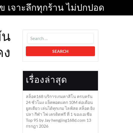
สุข เจาะลึกทุกร้าน ไม่ปกปอด
ัน
คง
เรื่องล่าสุด
สล็อต168 บริการเกมคาสิโน ครบครัน
24 ชั่วโมง แจ็คพอตแตก 10M ต่อเดือน
ยูสเดียว เล่นได้ทุกเกม ไลฟ์สด สล็อต ยิง
ปลา กีฬา ไพ่ เครดิตฟรี ที่ 1 ของเอเชีย
Top 95 by Jay hengjing168d.com 13
กรกฎา 2026