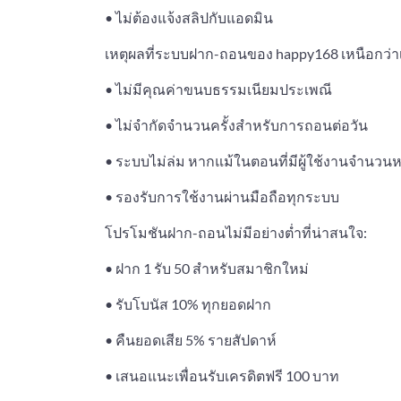
• ไม่ต้องแจ้งสลิปกับแอดมิน
เหตุผลที่ระบบฝาก-ถอนของ happy168 เหนือกว่าเว
• ไม่มีคุณค่าขนบธรรมเนียมประเพณี
• ไม่จำกัดจำนวนครั้งสำหรับการถอนต่อวัน
• ระบบไม่ล่ม หากแม้ในตอนที่มีผู้ใช้งานจำนวนห
• รองรับการใช้งานผ่านมือถือทุกระบบ
โปรโมชันฝาก-ถอนไม่มีอย่างต่ำที่น่าสนใจ:
• ฝาก 1 รับ 50 สำหรับสมาชิกใหม่
• รับโบนัส 10% ทุกยอดฝาก
• คืนยอดเสีย 5% รายสัปดาห์
• เสนอแนะเพื่อนรับเครดิตฟรี 100 บาท