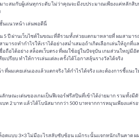
่เหมาะสมกับผู้เล่นทุกระดับ ไม่ว่าคุณจะมีงบประมาณเพียงแค่หลักสิบ
ย
้นแนวหน้า เล่นพอดีนี่
 5 ปี ผ่านเว็บไซต์ในขณะที่ดีรวมทั้งห่วยแตกมาหลายที่ ผมสามารถ
ะก็สามารถทำกำไรให้เราได้อย่างสม่ำเสมอถ้าเกิดเลือกเล่นให้ถูกที่แ
ื่อถือได้อย่าง สล็อตเว็บตรง ที่ผมใช้อยู่ในปัจจุบัน เกมส่วนใหญ่มีอั
สียเปรียบ ทำให้การเล่นแต่ละครั้งได้โอกาสลุ้นรางวัลได้จริง
้า ที่ผมเคยเล่นเองแล้วแตกจริง ได้กำไรได้จริง และต้องการชี้แนะใ
ุณลักษณะเด่นของเกมเป็นฟีเจอร์ฟรีสปินที่เข้าได้ง่ายมาก รวมทั้งมีต
้วยเบท 2 บาท แล้วได้โบนัสมากกว่า 500 บาทจากการหมุนเพียงแค่รอ
นสล็อตแบบ 3×3 ไม่มีอะไรสลับซับซ้อน แม้กระนั้นแจกหนักเกินคาด ผ