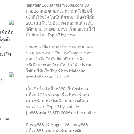
Tangtem168 tangtem168e.com 30
ก.ค. 26 สล็อตเว็บตรง ความพรีเมียมที่
เข้าถึงได้จริง โบนัสพี่ฝากมา น้องให้เพิ่ม
200 เล่นลื่น ไม่มีสะดุด คัดมาแล้ว เล่น
ได้ทุกเกม สล็อตเว็บตรง เริ่มก่อนวันนี้ มี
ชื่อถือ
ลุ้นก่อนใคร Top 67 by Irma
สุดก็
น
บาคาร่า เปิดมุมมองใหม่ของเกมบาคา
ร่า ทุกยอดฝาก 10% รองรับทุกธนาคาร
ะเริ่ม
ถอนเร็วทันใจ สัมผัสโต๊ะสดระดับ
พรีเมียม บาคาร่า สมัครไว ได้โปรใหญ่
ใช้สิทธิ์ทันใจ Top 92 by Malcolm
sexy168c.com 4 JUL 69
อง
เว็บเปิดใหม่ สล็อต888 เว็บไซต์ตรง
สล็อต 2026 รวมทุกเรื่องที่ควรรู้ก่อน
เล่น พร้อมเทคนิคเลือกเกมยอดนิยม
ทดลองเล่น Top 13 by Natalie
jin888.asia 23 SEP 2026 casino online
้งปวง
Pussy888 19 August 26 pussy888
สล็อต888 แพลตฟอร์มเกมระดับ