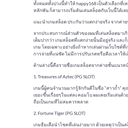
ทั้งหมดทั้งปวงนี้ทำให้ happy168 เป็นตัวเลือกที
หลักพัน ก็สามารถเริ่มต้นเล่นสล็อตกับเว็บนี้ได้เล
แนะนำเกมสล็อต ประกันว่าแตกง่ายจริง จากค่ายชั
จากประสบการณ์ส่วนตัวของผมที่เล่นสล็อตมาเกิน
เต็มปากว่า เกมสล็อตที่แตกง่ายนั้นมีอยู่จริง แล
เกม โดยเฉพาะอย่างยิ่งถ้าหากเล่นผ่านเว็บไซต์ที่เช
การจ่ายที่แน่ชัด ไม่มีการปรับเรตหรือดึงเวลาให้เ
ด้านล่างนี้คือรายชื่อเกมสล็อตจากค่ายชั้นแนวหน
1. Treasures of Aztec (PG SLOT)
เกมนี้ผู้คนจำนวนมากรู้จักกันดีในชื่อ “สาวถ้ำ” ค
เยอะขึ้นเรื่อยๆในแต่ละคอมโบ ผมเคยเริ่มเล่นด
ถือเป็นเกมที่ไม่สมควรพลาด
2. Fortune Tiger (PG SLOT)
เกมธีมเสือนำโชคที่เล่นง่ายมาก ด้วยเหตุว่าเป็