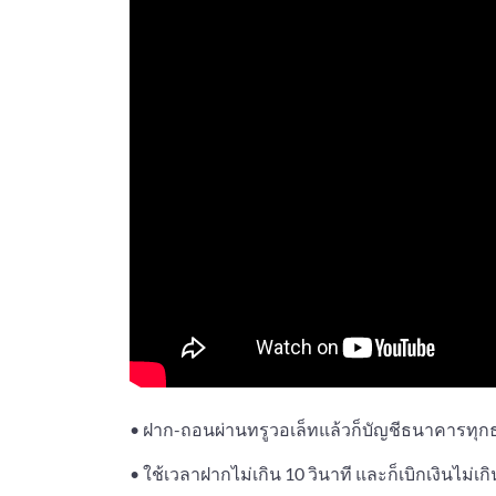
• ฝาก-ถอนผ่านทรูวอเล็ทแล้วก็บัญชีธนาคารทุ
• ใช้เวลาฝากไม่เกิน 10 วินาที และก็เบิกเงินไม่เกิ