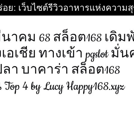
อร่อย: เว็บไซต์รีวิวอาหารแห่งความ
ีนาคม 68 สล็อต168 เดิมพ
อเชีย ทางเข้า pgslot มั่น
ปลา บาคาร่า สล็อต168
 Top 4 by Lucy Happy168.xyz