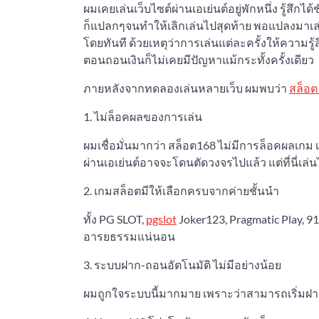
ผมเคยเล่นเว็บไซต์ผ่านเอเย่นต์อยู่พักหนึ่ง รู้สึ
ก็แปลกๆจนทำให้เลิกเล่นไปสุดท้าย พอแปลงมาเล่
โดยทันที ด้วยเหตุว่าการเล่นแต่ละครั้งให้ความรู
ตอนถอนเงินก็ไม่เคยมีปัญหาแม้กระทั้งครั้งเดียว
ภายหลังจากทดลองเล่นหลายเว็บ ผมพบว่า
สล็อต
1. ไม่ล็อคผลของการเล่น
ผมเชื่อมั่นมากว่า สล็อต168 ไม่มีการล็อคผลเกม เ
ผ่านเอเย่นต์อาจจะโดนตัดวงจรไปแล้ว แต่ที่นี่เล่น
2. เกมสล็อตมีให้เลือกครบจากค่ายชั้นนำ
ทั้ง PG SLOT,
pgslot
Joker123, Pragmatic Play, 918
อารยธรรมแน่นอน
3. ระบบฝาก-ถอนอัตโนมัติ ไม่มีอย่างน้อย
ผมถูกใจระบบนี้มากมาย เพราะว่าสามารถเริ่มฝากตั