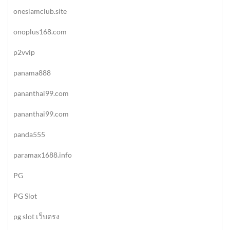
onesiamclub.site
onoplus168.com
p2vvip
panama888
pananthai99.com
pananthai99.com
panda555
paramax1688.info
PG
PG Slot
pg slot เว็บตรง