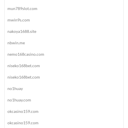
mun789slot.com
mwin9s.com
nakoya1688.site
nbwin.me
nemo168casino.com
niseko168bet.com
niseko168bet.com
no1huay
no1huay.com
okcasino159.com
okcasino159.com