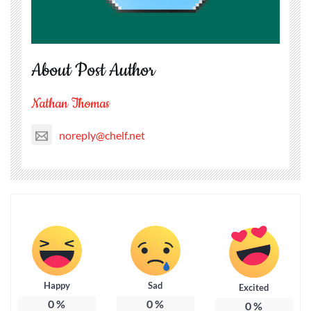
About Post Author
Nathan Thomas
noreply@chelf.net
Happy
Sad
Excited
0
%
0
%
0
%