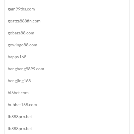
gem99ths.com
goatza888fin.com
gobaza88.com
gowingo88.com
happy168
hengheng9899.com
hengjing168
hi6bet.com
hubbet168.com
ib888pro.bet
ib888pro.bet