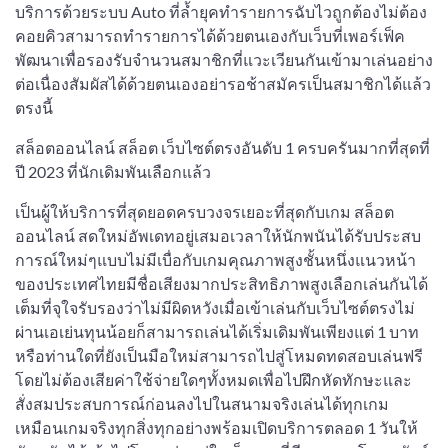
บริการด้วยระบบ Auto ที่ล้ำยุคทำรายการฉับไวถูกต้องไม่ต้อง
คอยคิวสามารถทำรายการได้ด้วยตนเองกับเว็บที่เพอร์เฟ็ค
พัฒนาเพื่อรองรับจำนวนสมาชิกที่แวะเวียนกันเข้ามาเล่นอย่าง
ต่อเนื่องสัมผัสได้ด้วยตนเองอย่ารอช้าสมัครเป็นสมาชิกได้แล้ว
ตรงนี้
สล็อตออนไลน์ สล็อต เว็บไซต์ตรงอันดับ 1 ครบครันมากที่สุดที่
ปี 2023 ที่นักเดิมพันเลือกแล้ว
เป็นผู้ให้บริการที่สุดยอดครบวงจรเยอะที่สุดกับเกม สล็อต
ออนไลน์ สดใหม่อัพเดทอยู่เสมอเวลาให้นักพนันได้รับประสบ
การณ์ใหม่ๆแบบไม่มีเบื่อกับเกมคุณภาพสูงชั้นหนึ่งแนวหน้า
ของประเทศไทยมีชื่อเสียงมากประสิทธิภาพสูงเลือกเล่นกันได้
เต็มที่จุใจรับรองว่าไม่มีผิดหวังเมื่อเข้าเล่นกับเว็บไซต์ตรงไม่
ผ่านเอเย่นทุนน้อยก็สามารถเล่นได้เริ่มเดิมพันเพียงแต่ 1 บาท
หรือท่านใดที่ยังเป็นมือใหม่สามารถไปสู่โหมดทดสอบเล่นฟรี
โดยไม่ต้องเสียค่าใช้จ่ายใดๆทั้งหมดเพื่อไปฝึกหัดทักษะและ
สั่งสมประสบการณ์ก่อนลงไปในสนามจริงเล่นได้ทุกเกม
เหมือนเกมจริงทุกสิ่งทุกอย่างพร้อมเปิดบริการตลอด 1 วันให้