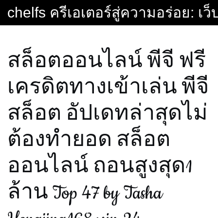
Skip
chelfs ครีเอเตอร์สู่ความอร่อย: เ
to
content
สล็อตออนไลน์ พีจี ฟรี
เครดิตทางเข้าเล่น พีจี
สล็อต อัปเดทล่าสุดไม่
ต้องทำยอด สล็อต
ออนไลน์ ถอนสูงสุด1
ล้าน Top 47 by Tasha