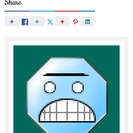
Share