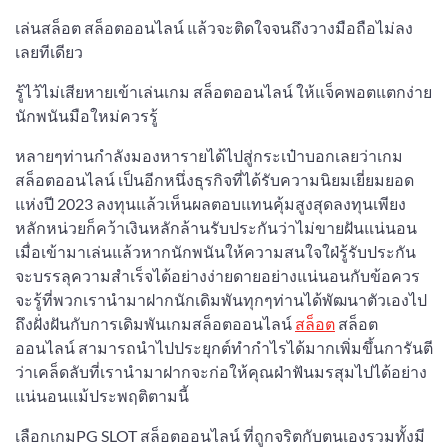
เล่นสล็อต สล็อตออนไลน์ แล้วจะติดใจจนถึงวางมือถือไม่ลง
เลยทีเดียว
รู้ไว้ไม่เสียหายเข้าเล่นเกม สล็อตออนไลน์ ให้แจ็คพอตแตกง่าย
นักพนันมือใหม่ควรรู้
หลายๆท่านกำลังมองหารายได้ไปสู่กระเป๋าบอกเลยว่าเกม
สล็อตออนไลน์ เป็นอีกหนึ่งธุรกิจที่ได้รับความนิยมเยี่ยมยอด
แห่งปี 2023 ลงทุนแล้วเห็นผลตอบแทนคุ้มสูงสุดลงทุนเพียง
หลักหน่วยก็คว้าเงินหลักล้านรับประกันว่าไม่ขายฝันแน่นอน
เมื่อเข้ามาเล่นแล้วหากนักพนันให้ความสนใจใฝ่รู้รับประกัน
จะบรรลุความสำเร็จได้อย่างง่ายดายอย่างแน่นอนกับข้อควร
จะรู้ที่พวกเรานำมาฝากนักเดิมพันทุกๆท่านได้พัฒนาตัวเองไป
ถึงฝั่งฝันกับการเดิมพันเกมสล็อตออนไลน์
สล็อต
สล็อต
ออนไลน์ สามารถนำไปประยุกต์ทำกำไรได้มากเพิ่มขึ้นการันตี
ว่าเคล็ดลับที่เรานำมาฝากจะก่อให้คุณฝ่าฟันมรสุมไปได้อย่าง
แน่นอนแม้ประพฤติตามนี้
เลือกเกมPG SLOT สล็อตออนไลน์ ที่ถูกจริตกับตนเองรวมทั้งมี