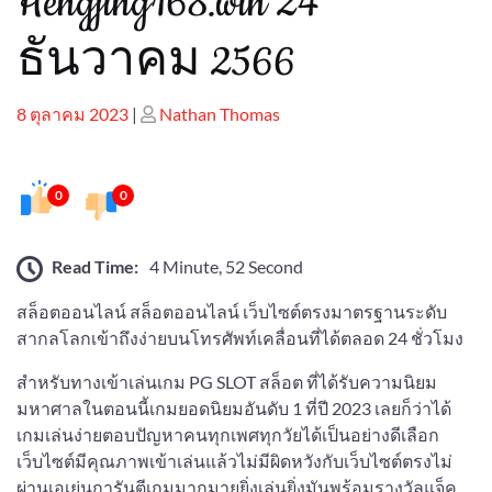
Hengjing168.win 24
ธันวาคม 2566
Posted
Posted
8 ตุลาคม 2023
|
Nathan Thomas
on
on
0
0
Read Time:
4 Minute, 52 Second
สล็อตออนไลน์ สล็อตออนไลน์ เว็บไซต์ตรงมาตรฐานระดับ
สากลโลกเข้าถึงง่ายบนโทรศัพท์เคลื่อนที่ได้ตลอด 24 ชั่วโมง
สำหรับทางเข้าเล่นเกม PG SLOT สล็อต ที่ได้รับความนิยม
มหาศาลในตอนนี้เกมยอดนิยมอันดับ 1 ที่ปี 2023 เลยก็ว่าได้
เกมเล่นง่ายตอบปัญหาคนทุกเพศทุกวัยได้เป็นอย่างดีเลือก
เว็บไซต์มีคุณภาพเข้าเล่นแล้วไม่มีผิดหวังกับเว็บไซต์ตรงไม่
ผ่านเอเย่นการันตีเกมมากมายยิ่งเล่นยิ่งมันพร้อมรางวัลแจ็ค