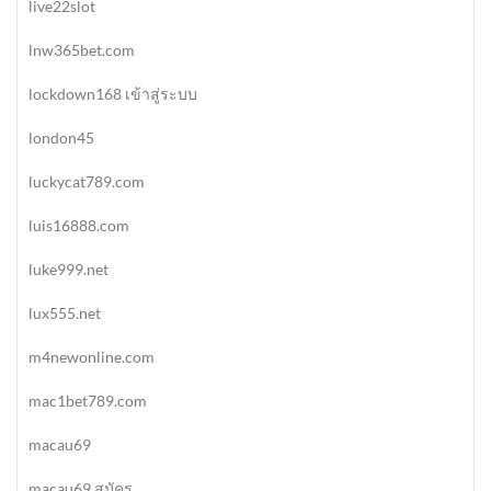
live22slot
lnw365bet.com
lockdown168 เข้าสู่ระบบ
london45
luckycat789.com
luis16888.com
luke999.net
lux555.net
m4newonline.com
mac1bet789.com
macau69
macau69 สมัคร