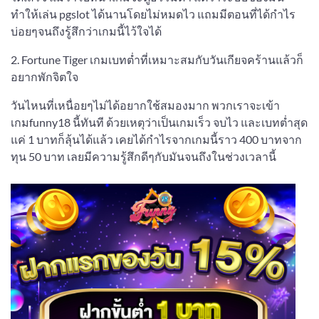
ทำให้เล่น pgslot ได้นานโดยไม่หมดไว แถมมีตอนที่ได้กำไร
บ่อยๆจนถึงรู้สึกว่าเกมนี้ไว้ใจได้
2. Fortune Tiger เกมเบทต่ำที่เหมาะสมกับวันเกียจคร้านแล้วก็
อยากพักจิตใจ
วันไหนที่เหนื่อยๆไม่ได้อยากใช้สมองมาก พวกเราจะเข้า
เกมfunny18 นี้ทันที ด้วยเหตุว่าเป็นเกมเร็ว จบไว และเบทต่ำสุด
แค่ 1 บาทก็ลุ้นได้แล้ว เคยได้กำไรจากเกมนี้ราว 400 บาทจาก
ทุน 50 บาท เลยมีความรู้สึกดีๆกับมันจนถึงในช่วงเวลานี้