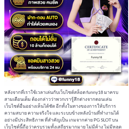
หลังจากที่เราใช้เวลาเล่นกับเว็บไซต์สล็อต funny18 มาครบ
สามเดือนเต็ม ต้องกล่าวว่าพวกเรารู้สึกต่างจากตอนเล่น
เว็บไซต์อื่นอย่างเห็นได้ชัด อีกทั้งในทางของการให้บริการ
ความสบาย ความจริงใจ และระบบข้างหลังบ้านที่ทำงานได้
อย่างมีประสิทธิภาพ ที่สำคัญเป็น เกมจากค่าย PG SLOT บน
เว็บไซต์นี้ถือว่าครบรวมทั้งเสถียรมากมาย ไม่มีค้าง ไม่มีหลุด