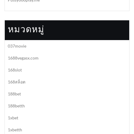
หมวดหมู่
037movie
1688vegasx.com
168slot
168สล็อต
188bet
188betth
1xbet
1xbetth