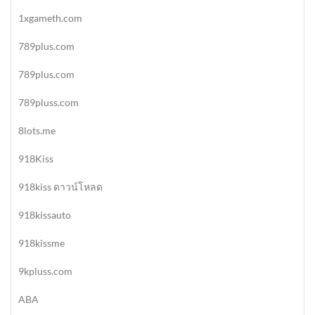
1xgameth.com
789plus.com
789plus.com
789pluss.com
8lots.me
918Kiss
918kiss ดาวน์โหลด
918kissauto
918kissme
9kpluss.com
ABA