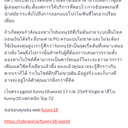
ผู้เล่นทุกระดับ ตั้งแต่การให้บริการที่ตอบไว การอัปเดตเกมที่
นำสมัย กระทั่งไปถึงการออกแบบโปรโมชั่นที่ไม่เอาเปรียบ
เทียบ
ถ้าเกิดคุณกำลังมองหาเว็บfunny18ที่เริ่มต้นง่าย ระบบลื่นไหล
ถอนเงินได้จริง มีเกมค่าย PG ครบแบบไม่ขาด และไม่จะต้อง
ใช้เงินลงทุนสูง เรารู้สึกว่า funny18 เป็นจุดเริ่มต้นที่เหมาะสมอ
ย่างยิ่ง โดยยิ่งไปกว่านั้นสำหรับผู้ที่ต้องการเล่นยาวๆรวมทั้ง
มองหาเว็บไซต์ที่สามารถเป็นพาร์ตเนอร์ในระยะยาวมากกว่า
เพียงแค่ใช้ครั้งเดียวแล้วทิ้ง ลองแล้วคุณอาจจะรู้สึกราวกับ
พวกเราก็ได้ ว่าเว็บไซต์ดีๆที่ไม่ขายฝัน มีอยู่จริง และก็บางที
อาจจะอยู่ใกล้ตัวคุณมากยิ่งกว่าที่คิด
เว็บตรง pgslot funny18.world 17 ก.พ. 2569 Virgie คาสิโน
funny18 แตกหนัก Top 72
ขอขอบคุณby web
funny18
https://rebrand.ly/funny18-world