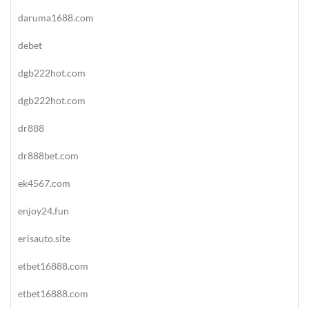
daruma1688.com
debet
dgb222hot.com
dgb222hot.com
dr888
dr888bet.com
ek4567.com
enjoy24.fun
erisauto.site
etbet16888.com
etbet16888.com