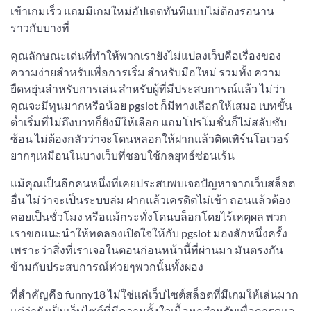
เข้าเกมเร็ว แถมมีเกมใหม่อัปเดตทันทีแบบไม่ต้องรอนาน
ราวกับบางที่
คุณลักษณะเด่นที่ทำให้พวกเรายังไม่แปลงเว็บคือเรื่องของ
ความง่ายสำหรับเพื่อการเริ่ม สำหรับมือใหม่ รวมทั้ง ความ
ยืดหยุ่นสำหรับการเล่น สำหรับผู้ที่มีประสบการณ์แล้ว ไม่ว่า
คุณจะมีทุนมากหรือน้อย pgslot ก็มีทางเลือกให้เสมอ เบทขั้น
ต่ำเริ่มที่ไม่ถึงบาทก็ยังมีให้เลือก แถมโปรโมชั่นก็ไม่สลับซับ
ซ้อน ไม่ต้องกลัวว่าจะโดนหลอกให้ฝากแล้วติดเทิร์นโอเวอร์
ยากๆเหมือนในบางเว็บที่ชอบใช้กลยุทธ์ซ่อนเร้น
แม้คุณเป็นอีกคนหนึ่งที่เคยประสบพบเจอปัญหาจากเว็บสล็อต
อื่น ไม่ว่าจะเป็นระบบล่ม ฝากแล้วเครดิตไม่เข้า ถอนแล้วต้อง
คอยเป็นชั่วโมง หรือแม้กระทั่งโดนบล็อกโดยไร้เหตุผล พวก
เราขอแนะนำให้ทดลองเปิดใจให้กับ pgslot มองสักหนึ่งครั้ง
เพราะว่าสิ่งที่เราเจอในตอนก่อนหน้านี้ที่ผ่านมา มันตรงกัน
ข้ามกับประสบการณ์ห่วยๆพวกนั้นทั้งผอง
ที่สำคัญคือ funny18 ไม่ใช่แค่เว็บไซต์สล็อตที่มีเกมให้เล่นมาก
แต่ว่ายังเป็นเว็บไซต์ที่มีความตั้งใจเนื้อหาสำหรับเพื่อการดูแล