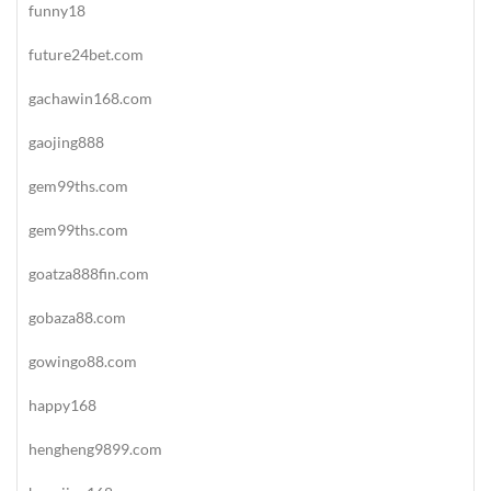
funny18
future24bet.com
gachawin168.com
gaojing888
gem99ths.com
gem99ths.com
goatza888fin.com
gobaza88.com
gowingo88.com
happy168
hengheng9899.com