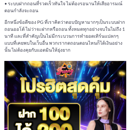
• ระบบฝากถอนที่รวดเร็วทันใจ ไม่ต้องรอนานให้เสียอารมณ์
ตอนกำลังจะถอน
อีกหนึ่งข้อดีของ PG ที่เราคิดว่าตอบปัญหามากๆเป็นระบบฝาก
ถอนออโต้ ไม่ว่าจะฝากหรือถอน ทั้งหมดทุกอย่างจบในไม่ถึง 1
นาที และที่สำคัญเป็นไม่มีกระบวนการทำยอดเทิร์นแปลกๆ
แบบที่เคยพบในเว็บอื่น พวกเรากดถอนตอนไหนก็ได้เงินอย่าง
นั้น ไม่ต้องคุยกับแอดมินให้ยุ่งยาก