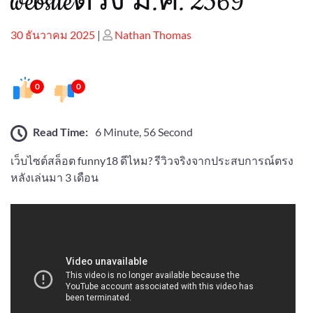
websiteตรง มี.ค. 2569
Posted
Posted
30 ธันวาคม 2025
|
Nathan Thomas
on
on
0
0
Read Time:
6 Minute, 56 Second
เว็บไซต์สล็อต funny18 ดีไหม? รีวิวจริงจากประสบการณ์ตรง
หลังเล่นมา 3 เดือน