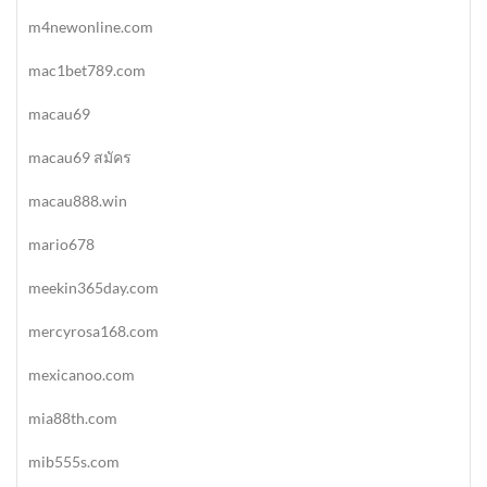
m4newonline.com
mac1bet789.com
macau69
macau69 สมัคร
macau888.win
mario678
meekin365day.com
mercyrosa168.com
mexicanoo.com
mia88th.com
mib555s.com