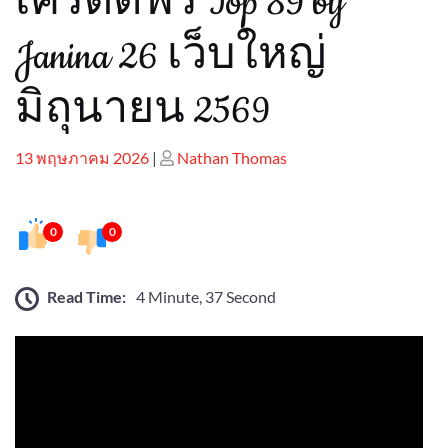
เครดิตฟรี Top 89 by
Janina 26 เว็บใหญ่
มิถุนายน 2569
Posted
Posted
13 พฤษภาคม 2026
|
Nathan Thomas
on
on
0
0
Read Time:
4 Minute, 37 Second