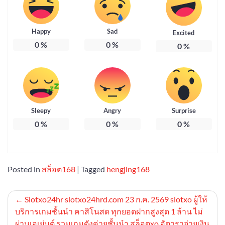
Happy
Sad
Excited
0
%
0
%
0
%
Sleepy
Angry
Surprise
0
%
0
%
0
%
Posted in
สล็อต168
|
Tagged
hengjing168
แนะแนว
Slotxo24hr slotxo24hrd.com 23 ก.ค. 2569 slotxo ผู้ให้
บริการเกมชั้นนำ คาสิโนสด ทุกยอดฝากสูงสุด 1 ล้าน ไม่
เรื่อง
ผ่านเอเย่นต์ รวมเกมดังค่ายชั้นนำ สล็อตxo อัตาราจ่ายเงิน