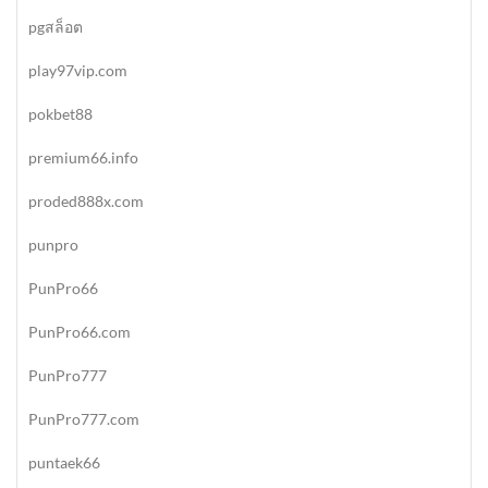
pgสล็อต
play97vip.com
pokbet88
premium66.info
proded888x.com
punpro
PunPro66
PunPro66.com
PunPro777
PunPro777.com
puntaek66