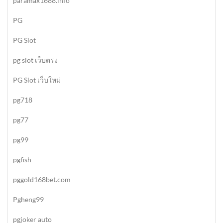
paramax1688.info
PG
PG Slot
pg slot เว็บตรง
PG Slot เว็บใหม่
pg718
pg77
pg99
pgfish
pggold168bet.com
Pgheng99
pgjoker auto