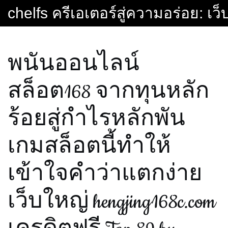
Skip
chelfs ครีเอเตอร์สู่ความอร่อย: เ
to
content
พนันออนไลน์
สล็อต168 จากทุนหลัก
ร้อยสู่กำไรหลักพัน
เกมสล็อตนี้ทำให้
เข้าใจคำว่าแตกง่าย
เว็บใหญ่ hengjing168c.com