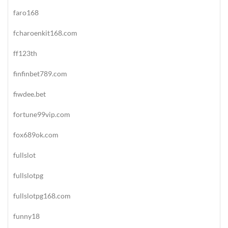
faro168
fcharoenkit168.com
ff123th
finfinbet789.com
fiwdee.bet
fortune99vip.com
fox689ok.com
fullslot
fullslotpg
fullslotpg168.com
funny18