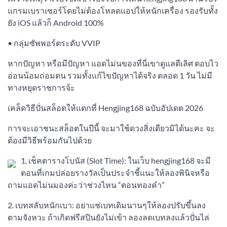
แกรมเบราเซอร์โดยไม่ต้องโหลดแอปให้หนักเครื่อง รองรับทั้ง
ยัง iOS แล้วก็ Android 100%
• กลุ่มซัพพอร์ตระดับ VVIP
หากปัญหา หรือมีปัญหา แอดไม่นของที่นี่เขาดูแลดีเลิศ ตอบไว
อ่อนน้อมถ่อมตน รวมทั้งแก้ไขปัญหาได้จริง ตลอด 1 วัน ไม่มี
ทางหยุดราชการจ้ะ
เคล็ดวิธีปั่นสล็อตให้แตกที่ Hengjing168 ฉบับอัปเดต 2026
การจะเอาชนะสล็อตในปีนี้ จะมาใช้ดวงสิ่งเดียวมิได้นะคะ จะ
ต้องมีวิธีพร้อมกันไปด้วย
1. เช็คตารางโบนัส (Slot Time): ในเว็บ hengjing168 จะมี
ตอนที่เกมปล่อยรางวัลเป็นประจำชี้แนะให้ลองพินิจหรือ
ถามแอดไม่นมองค่ะว่าช่วงไหน “ตอนทองคำ”
2. เบทสลับหนักเบา: อย่าแช่เบทเดิมนานๆให้ลองปรับขึ้นลง
ตามจังหวะ ถ้าเกิดฟรีสปินยังไม่เข้า ลองลดเบทลงแล้วปั่นไล่