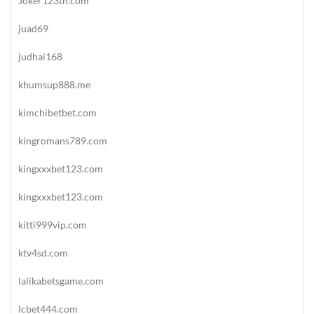
Joker123th.com
juad69
judhai168
khumsup888.me
kimchibetbet.com
kingromans789.com
kingxxxbet123.com
kingxxxbet123.com
kitti999vip.com
ktv4sd.com
lalikabetsgame.com
lcbet444.com