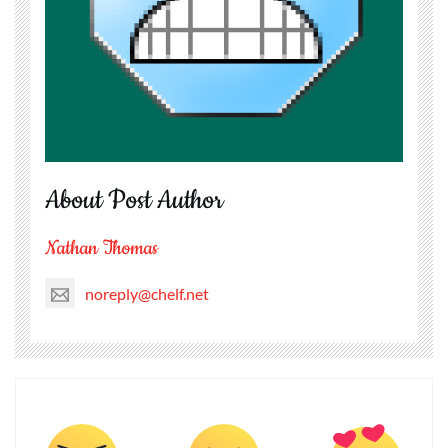
About Post Author
Nathan Thomas
noreply@chelf.net