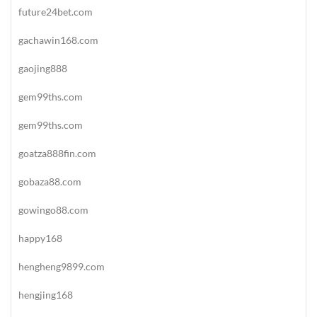
future24bet.com
gachawin168.com
gaojing888
gem99ths.com
gem99ths.com
goatza888fin.com
gobaza88.com
gowingo88.com
happy168
hengheng9899.com
hengjing168