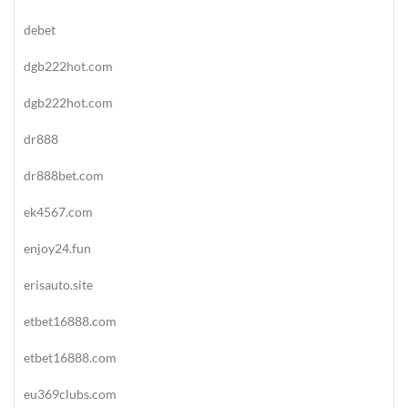
debet
dgb222hot.com
dgb222hot.com
dr888
dr888bet.com
ek4567.com
enjoy24.fun
erisauto.site
etbet16888.com
etbet16888.com
eu369clubs.com