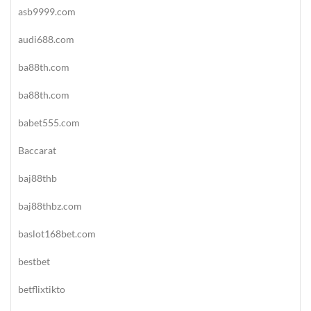
asb9999.com
audi688.com
ba88th.com
ba88th.com
babet555.com
Baccarat
baj88thb
baj88thbz.com
baslot168bet.com
bestbet
betflixtikto