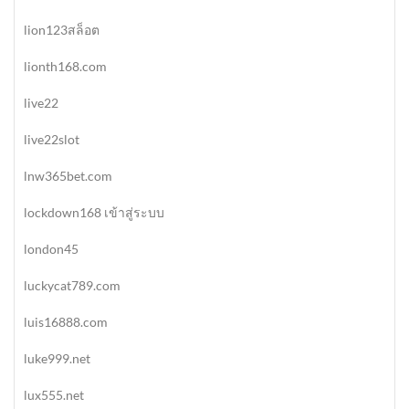
lion123สล็อต
lionth168.com
live22
live22slot
lnw365bet.com
lockdown168 เข้าสู่ระบบ
london45
luckycat789.com
luis16888.com
luke999.net
lux555.net