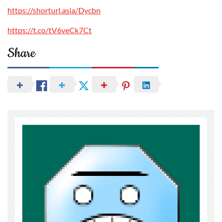
https://shorturl.asia/Dycbn
https://t.co/tV6veCk7Ct
Share