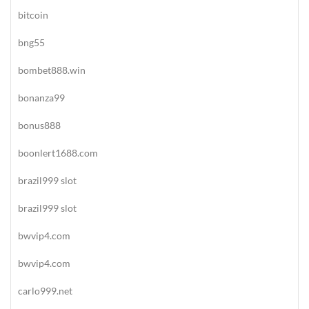
bitcoin
bng55
bombet888.win
bonanza99
bonus888
boonlert1688.com
brazil999 slot
brazil999 slot
bwvip4.com
bwvip4.com
carlo999.net