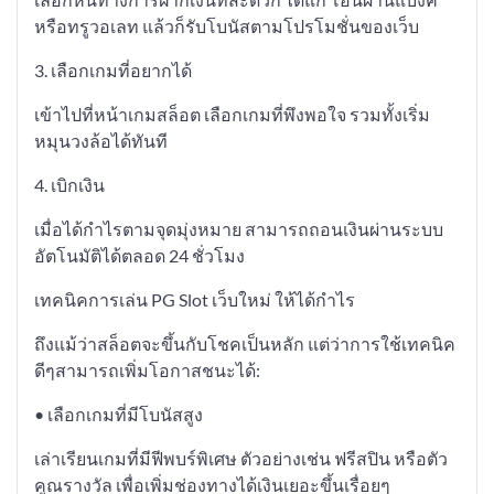
หรือทรูวอเลท แล้วก็รับโบนัสตามโปรโมชั่นของเว็บ
3. เลือกเกมที่อยากได้
เข้าไปที่หน้าเกมสล็อต เลือกเกมที่พึงพอใจ รวมทั้งเริ่ม
หมุนวงล้อได้ทันที
4. เบิกเงิน
เมื่อได้กำไรตามจุดมุ่งหมาย สามารถถอนเงินผ่านระบบ
อัตโนมัติได้ตลอด 24 ชั่วโมง
เทคนิคการเล่น PG Slot เว็บใหม่ ให้ได้กำไร
ถึงแม้ว่าสล็อตจะขึ้นกับโชคเป็นหลัก แต่ว่าการใช้เทคนิค
ดีๆสามารถเพิ่มโอกาสชนะได้:
• เลือกเกมที่มีโบนัสสูง
เล่าเรียนเกมที่มีฟีพบร์พิเศษ ตัวอย่างเช่น ฟรีสปิน หรือตัว
คูณรางวัล เพื่อเพิ่มช่องทางได้เงินเยอะขึ้นเรื่อยๆ