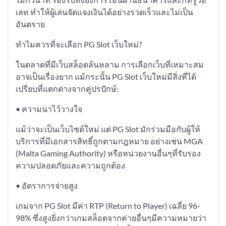
เลท ทำให้ผู้เล่นจัดแจงเงินได้อย่างรวดเร็วและไม่เป็น
อันตราย
ทำไมควรที่จะเลือก PG Slot เว็บใหม่?
ในตลาดที่มีเว็บสล็อตล้นหลาม การเลือกเว็บที่เหมาะสม
อาจเป็นเรื่องยาก แม้กระนั้น PG Slot เว็บใหม่มีสิ่งที่ได้
เปรียบที่แตกต่างจากคู่ปรปักษ์:
• ความน่าไว้วางใจ
แม้ว่าจะเป็นเว็บไซต์ใหม่ แต่ PG Slot มักร่วมมือกับผู้ให้
บริการที่มีเอกสารสิทธิ์ถูกตามกฎหมาย อย่างเช่น MGA
(Malta Gaming Authority) หรือหน่วยงานอื่นๆที่รับรอง
ความปลอดภัยและความถูกต้อง
• อัตราการจ่ายสูง
เกมจาก PG Slot มีค่า RTP (Return to Player) เฉลี่ย 96-
98% ซึ่งสูงยิ่งกว่าเกมสล็อตจากค่ายอื่นๆมีความหมายว่า