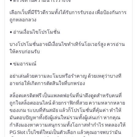
เลือกเว็บที่มีรีวิวดีรวมทั้งได้รับการรับรอง เพื่อป้องกันการ
ถูกหลอกลวง
• อ่านเงื่อนไขโปรโมชั่น
บางโปรโมชั่นอาจมีเงื่อนไขทำเทิร์นโอเวอร์สูง ควรอ่าน
ให้ครบก่อนรับ
• ข่มอารมณ์
อย่าเล่นด้วยความละโมบหรือรำคาญ ด้วยเหตุว่าบางที
อาจก่อให้เกิดการตัดสินใจที่บกพร่อง
สล็อตเครดิตฟรี เป็นแพลตฟอร์มที่น่าดึงดูดสำหรับคนที่
ถูกใจสล็อตออนไลน์ ด้วยกราฟิกที่สวย ความหลากหลาย
ของเกม ระบบที่ทันสมัย แล้วก็โปรโมชั่นที่คุ้มค่า ทำให้
มันตอบปัญหาทั้งยังผู้เล่นใหม่รวมทั้งผู้เล่นเก่า หากคุณ
กำลังมองหาความสนุกรวมทั้งโอกาสทำกำไร ทดลองให้
PG Slot เว็บไซต์ใหม่เป็นตัวเลือก แล้วคุณอาจพบว่ามัน