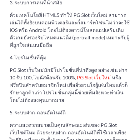
3. ระบบการเล่นที่นำสมัย
ด้วยเทคโนโลยี HTML5 ทำให้ PG Slot เว็บใหม่ สามารถ
เล่นได้ทั้งยังบนคอมพิวเตอร์และก็สมาร์ทโฟน ไม่ว่าจะใช้
iOS หรือ Android โดยไม่ต้องดาวน์โหลดแอปเสริมเติม
ตัวเกมยังรองรับโหมดแนวดิ่ง (portrait mode) เหมาะกับผู้
ที่ถูกใจเล่นบนมือถือ
4. โปรโมชั่นที่คุ้ม
PG Slot เว็บใหม่มักมีโปรโมชั่นที่น่าดึงดูด อย่างเช่น ฝาก
10 รับ 100, โบนัสต้อนรับ 100%,
PG Slot เว็บใหม่
หรือ
ฟรีสปินสำหรับสมาชิกใหม่ เพื่อยั่วยวนใจผู้เล่นใหม่แล้วก็
รักษาลูกค้าเก่า โปรโมชั่นกลุ่มนี้ช่วยเพิ่มจังหวะทำเงิน
โดยไม่ต้องลงทุนมากมาย
5. ระบบฝาก-ถอนอัตโนมัติ
ความสะดวกสบายเป็นคุณลักษณะเด่นของ PG Slot
เว็บไซต์ใหม่ ด้วยระบบฝาก-ถอนอัตโนมัติที่ใช้เวลาเพียง
ไม่กี่วินาที รองรับทั้งยังการโอนผ่านธนาคารและก็ทรูวอ