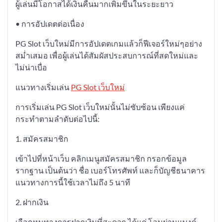
ผู้เล่นมีโอกาสได้เงินคืนมากเพิ่มขึ้นในระยะยาว
• การอัปเดตต่อเนื่อง
PG Slot เว็บใหม่มีการอัปเดตเกมแล้วก็ฟีเจอร์ใหม่ๆอย่าง
สม่ำเสมอ เพื่อผู้เล่นได้สัมผัสประสบการณ์ที่สดใหม่และ
ไม่น่าเบื่อ
แนวทางเริ่มเล่น
PG Slot เว็บใหม่
การเริ่มเล่น PG Slot เว็บใหม่นั้นไม่ซับซ้อน เพียงแค่
กระทำตามลำดับต่อไปนี้:
1. สมัครสมาชิก
เข้าไปที่หน้าเว็บ คลิกเมนูสมัครสมาชิก กรอกข้อมูล
รากฐาน เป็นต้นว่า ชื่อ เบอร์โทรศัพท์ และก็บัญชีธนาคาร
แนวทางการนี้ใช้เวลาไม่ถึง 5 นาที
2. ฝากเงิน
เลือกหนทางการฝากเงินที่สะดวก ได้แก่ โอนผ่านแบงค์