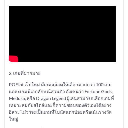
2. เกมที่มากมาย
PG Slot เว็บใหม่ มีเกมสล็อตให้เลือกมากกว่า 100 เกม
แต่ละเกมมีเอกลักษณ์ส่วนตัว ดังเช่นว่า Fortune Gods,
Medusa, หรือ Dragon Legend ผู้เล่นสามารถเลือกเกมที่
เหมาะสมกับสไตล์และก็ความชอบของตัวเองได้อย่าง
อิสระ ไม่ว่าจะเป็นเกมที่โบนัสแตกบ่อยหรือเน้นรางวัล
ใหญ่