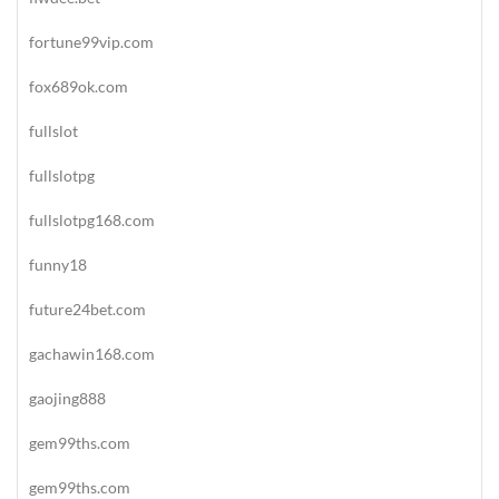
fortune99vip.com
fox689ok.com
fullslot
fullslotpg
fullslotpg168.com
funny18
future24bet.com
gachawin168.com
gaojing888
gem99ths.com
gem99ths.com