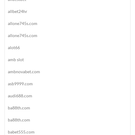
allbet24hr
allone745s.com
allone745s.com
alot66
amb slot
ambnovabet.com
asb9999.com
audi688.com
ba88th.com
ba88th.com
babet555.com