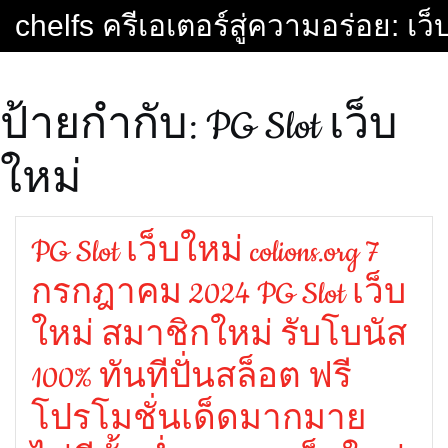
Skip
chelfs ครีเอเตอร์สู่ความอร่อย: เ
to
content
ป้ายกำกับ:
PG Slot เว็บ
ใหม่
PG Slot เว็บใหม่ colions.org 7
กรกฎาคม 2024 PG Slot เว็บ
ใหม่ สมาชิกใหม่ รับโบนัส
100% ทันทีปั่นสล็อต ฟรี
โปรโมชั่นเด็ดมากมาย