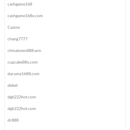
cashgame168
cashgame168x.com
Casino
chang7777
chinatown888.win
cupcake88x.com
daruma1688.com
debet
dgb222hot.com
dgb222hot.com
dr888