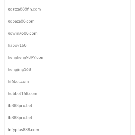
goatza888fin.com
gobaza88.com
gowingo88.com
happy168
hengheng9899.com
hengjing168
hi6bet.com
hubbet168.com
ib888pro.bet
ib888pro.bet
infyplus888.com