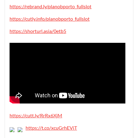
https://rebrand.ly/planobporto_fullslot
https://cutly.info/planobporto_fullslot
https://shorturl.asia/0etb5
https://cutt.ly/RrRx6XjM
https://t.co/xcuGrhEViT