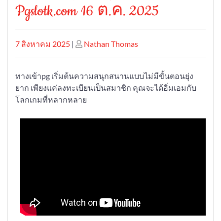
Pgslotk.com 16 ต.ค. 2025
Posted
Posted
7 สิงหาคม 2025
|
Nathan Thomas
on
on
ทางเข้าpg เริ่มต้นความสนุกสนานแบบไม่มีขั้นตอนยุ่ง
ยาก เพียงแค่ลงทะเบียนเป็นสมาชิก คุณจะได้อิ่มเอมกับ
โลกเกมที่หลากหลาย