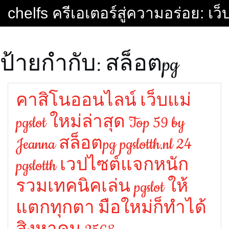
Skip
chelfs ครีเอเตอร์สู่ความอร่อย: เ
to
content
ป้ายกำกับ:
สล็อตpg
คาสิโนออนไลน์ เว็บแม่
pgslot ใหม่ล่าสุด Top 59 by
Jeanna สล็อตpg pgslotth.nl 24
pgslotth เวปไซต์แจกหนัก
รวมเทคนิคเล่น pgslot ให้
แตกทุกตา มือใหม่ก็ทำได้