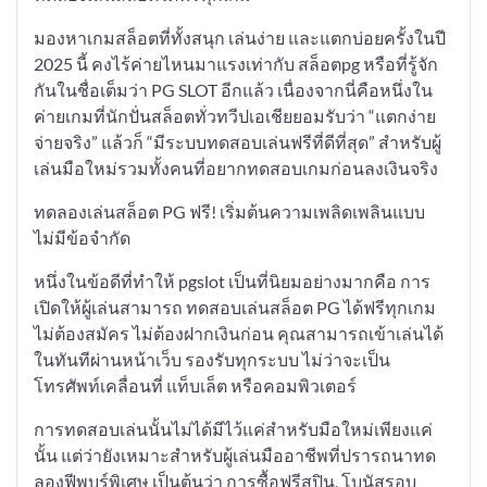
มองหาเกมสล็อตที่ทั้งสนุก เล่นง่าย และแตกบ่อยครั้งในปี
2025 นี้ คงไร้ค่ายไหนมาแรงเท่ากับ สล็อตpg หรือที่รู้จัก
กันในชื่อเต็มว่า PG SLOT อีกแล้ว เนื่องจากนี่คือหนึ่งใน
ค่ายเกมที่นักปั่นสล็อตทั่วทวีปเอเชียยอมรับว่า “แตกง่าย
จ่ายจริง” แล้วก็ “มีระบบทดสอบเล่นฟรีที่ดีที่สุด” สำหรับผู้
เล่นมือใหม่รวมทั้งคนที่อยากทดสอบเกมก่อนลงเงินจริง
ทดลองเล่นสล็อต PG ฟรี! เริ่มต้นความเพลิดเพลินแบบ
ไม่มีข้อจำกัด
หนึ่งในข้อดีที่ทำให้ pgslot เป็นที่นิยมอย่างมากคือ การ
เปิดให้ผู้เล่นสามารถ ทดสอบเล่นสล็อต PG ได้ฟรีทุกเกม
ไม่ต้องสมัคร ไม่ต้องฝากเงินก่อน คุณสามารถเข้าเล่นได้
ในทันทีผ่านหน้าเว็บ รองรับทุกระบบ ไม่ว่าจะเป็น
โทรศัพท์เคลื่อนที่ แท็บเล็ต หรือคอมพิวเตอร์
การทดสอบเล่นนั้นไม่ได้มีไว้แค่สำหรับมือใหม่เพียงแค่
นั้น แต่ว่ายังเหมาะสำหรับผู้เล่นมืออาชีพที่ปรารถนาทด
ลองฟีพบร์พิเศษ เป็นต้นว่า การซื้อฟรีสปิน, โบนัสรอบ