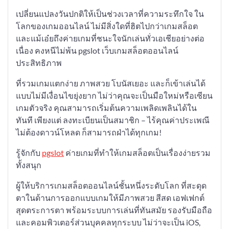
เปลี่ยนแปลงวันปกติให้เป็นช่วงเวลาที่ความระทึกใจ ใน
โลกของเกมออนไลน์ ไม่มีสิ่งใดที่ฮิตไปกว่าเกมสล็อต
และแม้เอ๋ยถึงค่ายเกมที่ชนะใจนักเล่นทั่วเอเชียอย่างต่อ
เนื่อง คงหนีไม่พ้น pgslot เว็บเกมสล็อตออนไลน์
ประสิทธิภาพ
ที่รวมเกมแตกง่าย ภาพสวย โบนัสเยอะ และก็เข้าเล่นได้
แบบไม่มีเงื่อนไขยุ่งยาก ไม่ว่าคุณจะเป็นมือใหม่หรือเซียน
เกมตัวจริง คุณสามารถเริ่มต้นความเพลิดเพลินได้ใน
ทันที เพียงแต่ ลงทะเบียนเป็นสมาชิก – ไร้คุณค่าประเพณี
ไม่ต้องดาวน์โหลด ก็สามารถฝ่าได้ทุกเกม!
รู้จักกับ
pgslot
ค่ายเกมที่ทำให้เกมสล็อตเป็นเรื่องง่ายรวม
ทั้งสนุก
ผู้ให้บริการเกมสล็อตออนไลน์ชั้นหนึ่งระดับโลก ที่สะดุด
ตาในด้านการออกแบบเกมให้มีภาพสวย สีสด เอฟเฟกต์
สุดตระการตา พร้อมระบบการเล่นที่ทันสมัย รองรับมือถือ
และคอมพิวเตอร์ส่วนบุคคลทุกระบบ ไม่ว่าจะเป็น iOS,