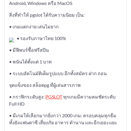
Android, Windows หรือ MacOS
สิ่งที่ทำให้ pgslot ได้รับความนิยม เป็น:
• เกมแตกง่าย เล่นไม่ยาก
• รองรับภาษาไทย 100%
• มีฟีพบร์ซื้อฟรีสปิน
• พนันได้ตั้งแต่ 1 บาท
• ระบบอัตโนมัติเต็มรูปแบบ อีกทั้งสมัคร ฝาก ถอน
จุดแข็งของ สล็อตpg ที่ผู้เล่นสารภาพ
• กราฟิกระดับสูง:
PGSLOT
ทุกเกมมีความคมชัดระดับ
Full HD
• มีเกมให้เลือกมากยิ่งกว่า 2000 เกม: ครอบคลุมทุกธีม
ทั้งยังแฟนตาซี เสี่ยงภัย อาหาร ตำนาน และอีกเยอะแยะ