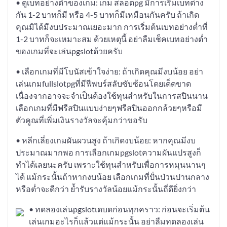
• ดูเบทอย่างต่ำของเกม: เกม สล็อตpg มีการเริ่มเบทต่าง
กัน 1-2 บาทก็มี หรือ 4-5 บาทก็มีเหมือนกันครับ ถ้าเกิด
คุณมิได้มีงบประมาณเยอะมาก การเริ่มต้นเบทอย่างต่ำที่
1-2 บาทก็จะเหมาะสม ด้วยเหตุนี้ อย่าลืมเช็คเบทอย่างต่ำ
ของเกมที่จะเล่นpgslotด้วยครับ
• เลือกเกมที่มีโบนัสเข้าใจง่าย: ถ้าเกิดคุณมีงบน้อย อย่า
เล่นเกมfullslotpgที่มีฟีพบร์สลับซับซ้อนโดยเด็ดขาด
เนื่องจากอาจจะจำเป็นต้องใช้ทุนสำหรับในการสปินนาน
เลือกเกมที่มีฟรีสปินแบบง่ายๆฟรีสปินออกกล้วยๆหรือมี
ตัวคูณที่เพิ่มเงินรางวัลจะคุ้มกว่าขอรับ
• หลีกเลี่ยงเกมผันผวนสูง ถ้าเกิดงบน้อย: หากคุณมีงบ
ประมาณมากพอ การเลือกเกมpgslotความผันแปรสูงก็
ทำได้เลยนะครับ เพราะใช้ทุนสำหรับเพื่อการหมุนนานๆ
ได้ แม้กระนั้นถ้าหากงบน้อย เลือกเกมที่ปั่นป่วนปานกลาง
หรือต่ำจะดีกว่า ย้ำรับรางวัลน้อยแม้กระนั้นถี่ดียิ่งกว่า
• ทดลองเล่นpgslotเดบดก่อนทุกคราว: ก่อนจะเริ่มต้น
เล่นเกมอะไรก็แล้วแต่แม้กระนั้น อย่าลืมทดลองเล่น