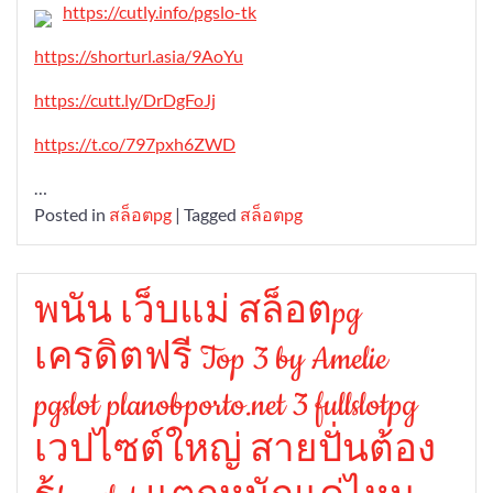
https://cutly.info/pgslo-tk
https://shorturl.asia/9AoYu
https://cutt.ly/DrDgFoJj
https://t.co/797pxh6ZWD
…
Posted in
สล็อตpg
|
Tagged
สล็อตpg
พนัน เว็บแม่ สล็อตpg
เครดิตฟรี Top 3 by Amelie
pgslot planobporto.net 3 fullslotpg
เวปไซต์ใหญ่ สายปั่นต้อง