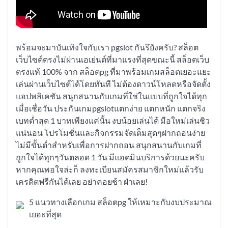
พร้อมจะมาบันเทิงใจกับเรา pgslot กันรึยังครับ? สล็อต
เว็บไซต์ตรงไม่ผ่านเอเย่นต์ที่มาแรงที่สุดขณะนี้ สล็อตเว็บ
ตรงแท้ 100% จาก สล็อตpg ที่มาพร้อมเกมสล็อตเยอะแยะ
เล่นผ่านเว็บไซต์ได้โดยทันที ไม่ต้องดาวน์โหลดหรือจัดตั้ง
แอปพลิเคชัน สนุกสนานกับเกมที่ใช่ในแบบที่ถูกใจได้ทุก
เมื่อเชื่อวัน ประกันเกมpgslotแตกง่าย แตกหนัก แตกจริง
เบทต่ำสุด 1 บาทเพียงแค่นั้น งบน้อยเล่นได้ มือใหม่เล่นชิว
แน่นอน โปรโมชั่นและกิจกรรมจัดเต็มสุดๆฝากถอนง่าย
ไม่มีขั้นต่ำสำหรับเพื่อการฝากถอน สนุกสนานกับเกมที่
ถูกใจได้ทุกๆวันตลอด 1 วัน มีแอดมินบริการด้วยนะครับ
หากคุณพอใจล่ะก็ ลงทะเบียนสมัครสมาชิกใหม่แล้วรับ
เครดิตฟรีกันได้เลย อย่าคอยช้า ฝ่าเลย!
5 แนวทางเลือกเกม สล็อตpg ให้เหมาะกับงบประมาณ
เยอะที่สุด