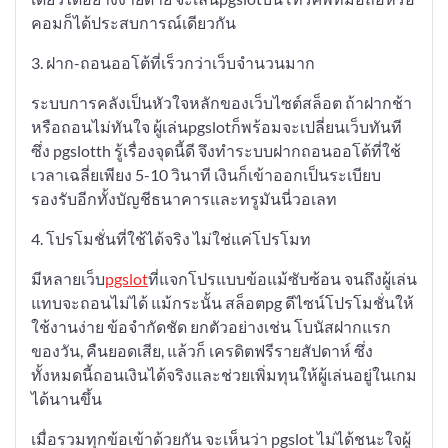
คอมก็ได้ประสบการณ์เดียวกัน
3. ฝาก-ถอนออโต้ที่เร็วกว่าเว็บจำนวนมาก
ระบบการคลังเป็นหัวใจหลักของเว็บไซต์สล็อต ถ้าฝากช้า
หรือถอนไม่ทันใจ ผู้เล่นpgslotก็พร้อมจะเปลี่ยนเว็บทันที
ซึ่ง pgslotth รู้เรื่องจุดนี้ดี จึงทำระบบฝากถอนออโต้ที่ใช้
เวลาเฉลี่ยเพียง 5-10 วินาที เงินก็เข้าออกเป็นระเบียบ
รองรับอีกทั้งบัญชีธนาคารและทรูมันนี่วอเลท
4. โปรโมชั่นที่ใช้ได้จริง ไม่ใช่แค่โปรโมท
มีหลายเว็บ
pgslot
ที่แจกโปรแบบข้อแม้ซับซ้อน จนถึงผู้เล่น
แทบจะถอนไม่ได้ แม้กระนั้น สล็อตpg ดีไซน์โปรโมชั่นให้
ใช้งานง่าย ข้อจำกัดชัด ยกตัวอย่างเช่น โบนัสฝากแรก
ของวัน, คืนยอดเสีย, แล้วก็ เครดิตฟรีรายสัปดาห์ ซึ่ง
ทั้งหมดนี้ถอนเงินได้จริงและช่วยเพิ่มทุนให้ผู้เล่นอยู่ในเกม
ได้นานขึ้น
เมื่อรวมทุกข้อเข้าด้วยกัน จะเห็นว่า pgslot ไม่ได้ชนะใจผู้