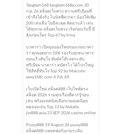
Tangtem168 tangtem168e.com 30
ก.ค. 26 สล็อตเว็บตรง ความพรีเมียมที่
เข้าถึงได้จริง โบนัสพี่ฝากมา น้องให้เพิ่ม
200 เล่นลื่น ไม่มีสะดุด คัดมาแล้ว เล่น
ได้ทุกเกม สล็อตเว็บตรง เริ่มก่อนวันนี้ มี
ลุ้นก่อนใคร Top 67 by Irma
บาคาร่า เปิดมุมมองใหม่ของเกมบาคา
ร่า ทุกยอดฝาก 10% รองรับทุกธนาคาร
ถอนเร็วทันใจ สัมผัสโต๊ะสดระดับ
พรีเมียม บาคาร่า สมัครไว ได้โปรใหญ่
ใช้สิทธิ์ทันใจ Top 92 by Malcolm
sexy168c.com 4 JUL 69
เว็บเปิดใหม่ สล็อต888 เว็บไซต์ตรง
สล็อต 2026 รวมทุกเรื่องที่ควรรู้ก่อน
เล่น พร้อมเทคนิคเลือกเกมยอดนิยม
ทดลองเล่น Top 13 by Natalie
jin888.asia 23 SEP 2026 casino online
Pussy888 19 August 26 pussy888
สล็อต888 แพลตฟอร์มเกมระดับ