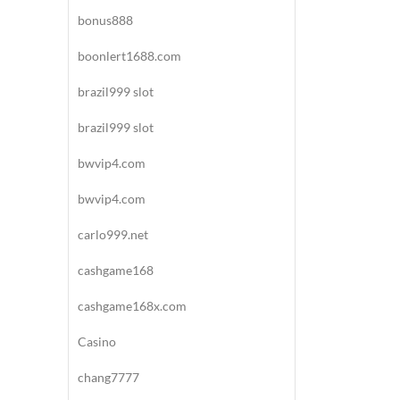
bonus888
boonlert1688.com
brazil999 slot
brazil999 slot
bwvip4.com
bwvip4.com
carlo999.net
cashgame168
cashgame168x.com
Casino
chang7777