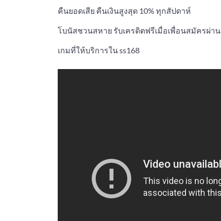
คืนยอดเสีย คืนเงินสูงสุด 10% ทุกสัปดาห์
โบนัสชวนสหาย รับเครดิตฟรีเมื่อเพื่อนสมัครผ่า
เกมที่ให้บริการใน ss168