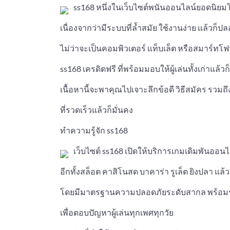
ss168 หนึ่งในเว็บไซต์พนันออนไลน์ยอดนิย
เนื่องจากว่ามีระบบที่ล้ำสมัย ใช้งานง่าย แล้วก็
ไม่ว่าจะเป็นคอมพิวเตอร์ แท็บเล็ต หรือสมาร์ทโ
ss168 เครดิตฟรี ที่พร้อมมอบให้ผู้เล่นทั้งเก่าแล้วก
เนื้อหานี้จะพาคุณไปเจาะลึกข้อดี วิธีสมัคร รวมถ
ที่รวดเร็วแล้วก็มั่นคง
ทำความรู้จัก ss168
เว็บไซต์ ss168 เปิดให้บริการเกมเดิมพันออ
อีกทั้งสล็อต คาสิโนสด บาคาร่า รูเล็ต ยิงปลา แล้ว
โดยมีมาตรฐานความปลอดภัยระดับสากล พร้อมระ
เพื่อตอบปัญหาผู้เล่นทุกเพศทุกวัย