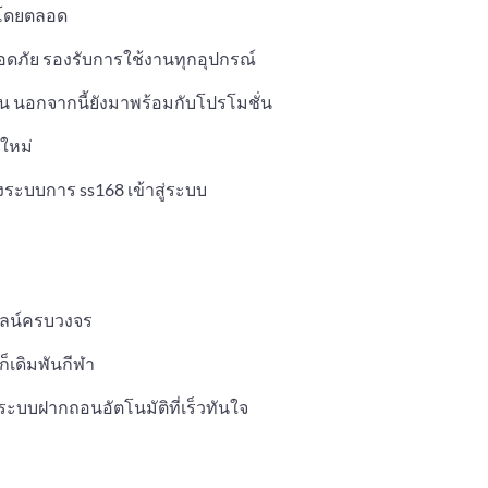
มโดยตลอด
ปลอดภัย รองรับการใช้งานทุกอุปกรณ์
ฟน นอกจากนี้ยังมาพร้อมกับโปรโมชั่น
็ใหม่
ึงระบบการ ss168 เข้าสู่ระบบ
นไลน์ครบวงจร
ก็เดิมพันกีฬา
บบฝากถอนอัตโนมัติที่เร็วทันใจ