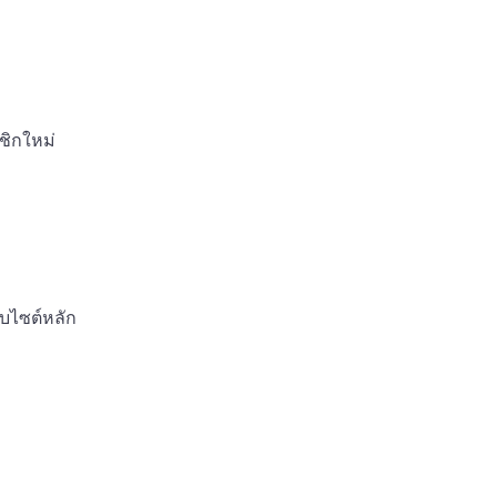
ชิกใหม่
บไซต์หลัก