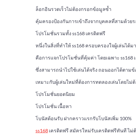
ล็อกอินรวดเร็วไม่ต้องกรอกข้อมูลซ้ำ
คุ้มครองป้องกันการเข้าถึงจากบุคคลที่สามด้วยร
โปรโมชั่นรวมทั้ง ss168 เครดิตฟรี
หนึ่งในสิ่งที่ทำให้ ss168 ครอบครองใจผู้เล่นได้มา
คือการแจกโปรโมชั่นที่คุ้มค่า โดยเฉพาะ ss168 เ
ซึ่งสามารถนำไปใช้เล่นได้จริง ถอนออกได้ตามข
เหมาะกับผู้เล่นใหม่ที่ต้องการทดลองเล่นโดยไม่ต
โปรโมชั่นยอดนิยม
โปรโมชั่น เนื้อหา
โบนัสต้อนรับ ฝากคราวแรกรับโบนัสเพิ่ม 100%
ss168
เครดิตฟรี สมัครใหม่รับเครดิตฟรีทันที ไม่