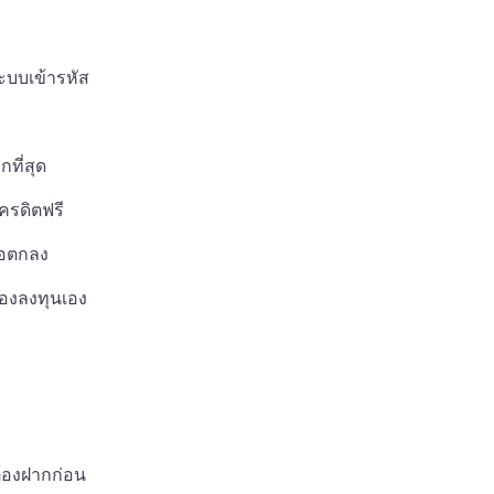
ะบบเข้ารหัส
กที่สุด
ครดิตฟรี
้อตกลง
้องลงทุนเอง
ต้องฝากก่อน