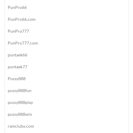
PunPro66
PunPro66.com
PunPro777
PunPro777.com
puntaek66
puntaek77
Pussy888
pussy888fun
pussy888play
pussy888win
ramclubx.com