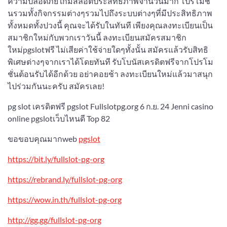
ความปลอดภัย เกมสล็อตประสิทธิภาพจำนวนมาก โปรโมชั่
นรวมทั้งกิจกรรมต่างๆรวมไปถึงระบบต่างๆที่มีประสิทธิภาพ
ทั้งหมดทั้งปวงนี้ คุณจะได้รับในทันที เพียงคุณลงทะเบียนเป็น
สมาชิกใหม่กับพวกเราวันนี้ ลงทะเบียนสมัครสมาชิก
ใหม่pgslotฟรี ไม่เสียค่าใช้จ่ายใดๆทั้งนั้น สมัครแล้วรับสิทธิ
พิเศษต่างๆจากเราได้โดยทันที รับโบนัสเครดิตฟรีจากโปรโม
ชั่นต้อนรับได้อีกด้วย อย่าคอยช้า ลงทะเบียนใหม่แล้วมาสนุก
ไปร่วมกันนะครับ สมัครเลย!
pg slot เครดิตฟรี pgslot Fullslotpg.org 6 ก.ย. 24 Jenni casino
online pgslotเว็บไหนดี Top 82
ขอขอบคุณมากweb
pgslot
https://bit.ly/fullslot-pg-org
https://rebrand.ly/fullslot-pg-org
https://wow.in.th/fullslot-pg-org
http://gg.gg/fullslot-pg-org