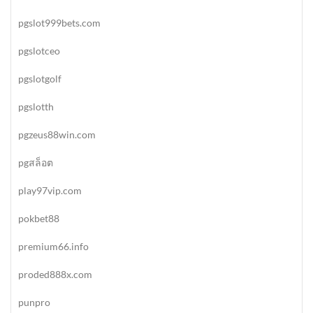
pgslot999bets.com
pgslotceo
pgslotgolf
pgslotth
pgzeus88win.com
pgสล็อต
play97vip.com
pokbet88
premium66.info
proded888x.com
punpro