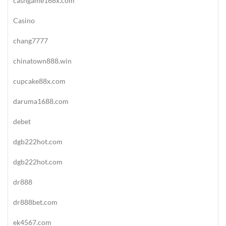
cashgame168x.com
Casino
chang7777
chinatown888.win
cupcake88x.com
daruma1688.com
debet
dgb222hot.com
dgb222hot.com
dr888
dr888bet.com
ek4567.com