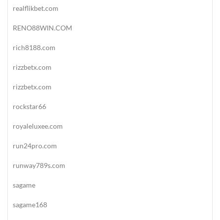
realflikbet.com
RENO88WIN.COM
rich8188.com
rizzbetx.com
rizzbetx.com
rockstar66
royaleluxee.com
run24pro.com
runway789s.com
sagame
sagame168