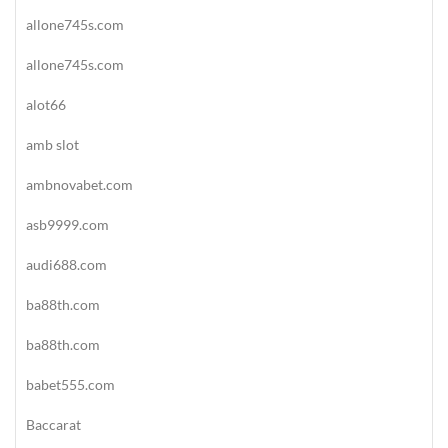
allone745s.com
allone745s.com
alot66
amb slot
ambnovabet.com
asb9999.com
audi688.com
ba88th.com
ba88th.com
babet555.com
Baccarat