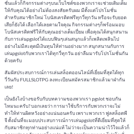
ชั่นแล้วก็กิจกรรมต่างๆบนเว็บไซต์ของพวกเราจะช่วยเติมเต็ม
ให้กับคุณได้อย่างไม่ต้องสงสัยครับผม มีตั้งแต่โปรโมชั่น
สำหรับสมาชิกใหม่ โบนัสเครดิตฟรีทุกวี่ทุกวัน หรือจะรับยอด
เสียก็ยังได้ เลือกได้เลยตามใจคุณ กิจกรรมต่างๆก็พร้อมมอบ
โบนัสเครดิตฟรีให้กับคุณอย่างเต็มเปี่ยม เพื่อคุณได้สนุกสนาน
กับการเล่นpgslotได้แบบฟินๆเล่นสนุกแล้วก็เพลิดเพลินไป
อย่างไม่มีสะดุดมีเงินทุนให้ท่านอย่างมาก สนุกสนานกับการ
เล่นpgslotกับพวกเราได้ทุกวี่ทุกวัน อย่าลืมมารับโปรโมชั่นกัน
ด้วยครับ
สัมผัสประสบการณ์การเล่นสล็อตออนไลน์ที่เยี่ยมที่สุดได้ทุก
วี่วันกับ FULLSLOTPG ลงทะเบียนสมัครสมาชิกแล้วมาฝ่ากัน
เลย!
เป็นยังไงบ้างขอรับกับบทความของพวกเรา pgslot ชอบกัน
ไหมนะครับ? บอกเลยว่า การมาใช้บริการกับพวกเราจะไม่
ทำให้ท่านผิดหวังอย่างแน่นอนครับ เพราะพวกเรา ฟูลสล็อตพี
จี ตั้งมั่นที่จะมอบประสบการณ์การเล่นpgslotที่ดีเยี่ยมที่สุดให้
กับสมาชิกทุกท่านอย่างแน่แท้ ไม่ว่าจะเป็นความน่าไว้ใจแล้วก็