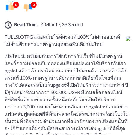
0
0
Read Time:
4 Minute, 36 Second
FULLSLOTPG สล็อตเว็บไซต์ตรงแท้ 100% ไม่ผ่านเอเย่นต์
ไม่ผ่านตัวกลาง มาตรฐานสุดยอดอันเดียวในไทย
เบื่อไหมล่ะครับผมกับการใช้บริการกับเว็บที่ไม่มีมาตรฐาน
และก็ความปลอดภัย ทดลองเปลี่ยนแปลงมาใช้บริการกับเรา
pgslot สล็อตเว็บตรงไม่ผ่านเอเย่นต์ ไม่ผ่านตัวกลาง สล็อตเว็บ
ตรงแท้ 100% มาตรฐานระดับนานาชาติเดียวในไทยที่คุณ
วางใจได้เลย เราเป็นเว็บpgslotที่เปิดให้บริการมานานกว่า 4 ปี
มีฐานสมาชิกมากกว่า 500,000 USER มีเกมสล็อตออนไลน์
ลิขสิทธิ์แท้จากค่ายเกมชั้นหนึ่งระดับโลกเปิดให้บริการ
มากกว่า 3,000 เกม นำโดยค่ายหลักอย่าง pgslot ที่บอกเลยว่า
แฟนคลับฟูลสล็อตพีจี ห้ามพลาดโดยเด็ดขาด มาพร้อมโปรโม
ชั่นรวมทั้งกิจกรรมจำนวนมากที่สมาชิกของเราเพียงแค่นั้นที่
จะได้รับแบบเต็มๆสัมผัสประสบการณ์การเล่นpgslotที่ดีที่สุด