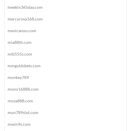
meekin365day.com
mercyrosa168.com
mexicanoo.com
mia88th.com
mib555s.com
mmgoldsbets.com
monkey789
mono16888.com
moza888.com
mun789slot.com
mwin9s.com