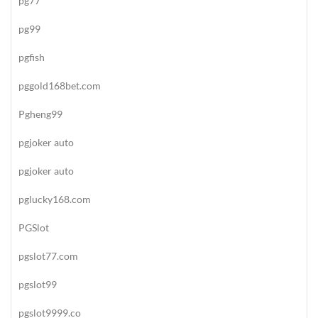
pg77
pg99
pgfish
pggold168bet.com
Pgheng99
pgjoker auto
pgjoker auto
pglucky168.com
PGSlot
pgslot77.com
pgslot99
pgslot9999.co