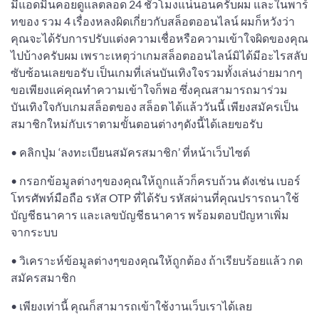
มีแอดมินคอยดูแลตลอด 24 ชั่วโมงแน่นอนครับผม และในพาร์
ทของ รวม 4 เรื่องหลงผิดเกี่ยวกับสล็อตออนไลน์ ผมก็หวังว่า
คุณจะได้รับการปรับแต่งความเชื่อหรือความเข้าใจผิดของคุณ
ไปบ้างครับผม เพราะเหตุว่าเกมสล็อตออนไลน์มิได้มีอะไรสลับ
ซับซ้อนเลยขอรับ เป็นเกมที่เล่นบันเทิงใจรวมทั้งเล่นง่ายมากๆ
ขอเพียงแค่คุณทำความเข้าใจก็พอ ซึ่งคุณสามารถมาร่วม
บันเทิงใจกับเกมสล็อตของ สล็อต ได้แล้ววันนี้ เพียงสมัครเป็น
สมาชิกใหม่กับเราตามขั้นตอนต่างๆดังนี้ได้เลยขอรับ
• คลิกปุ่ม ‘ลงทะเบียนสมัครสมาชิก’ ที่หน้าเว็บไซต์
• กรอกข้อมูลต่างๆของคุณให้ถูกแล้วก็ครบถ้วน ดังเช่น เบอร์
โทรศัพท์มือถือ รหัส OTP ที่ได้รับ รหัสผ่านที่คุณปรารถนาใช้
บัญชีธนาคาร และเลขบัญชีธนาคาร พร้อมตอบปัญหาเพิ่ม
จากระบบ
• วิเคราะห์ข้อมูลต่างๆของคุณให้ถูกต้อง ถ้าเรียบร้อยแล้ว กด
สมัครสมาชิก
• เพียงเท่านี้ คุณก็สามารถเข้าใช้งานเว็บเราได้เลย