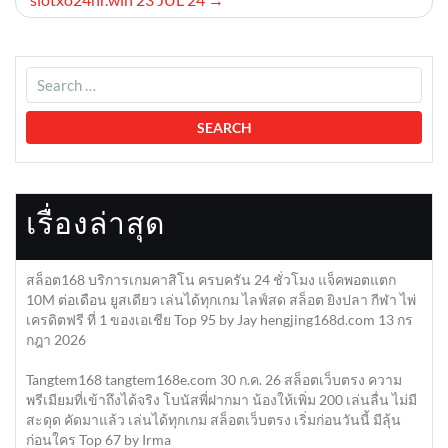
เรื่องล่าสุด
สล็อต168 บริการเกมคาสิโน ครบครัน 24 ชั่วโมง แจ็คพอตแตก
10M ต่อเดือน ยูสเดียว เล่นได้ทุกเกม ไลฟ์สด สล็อต ยิงปลา กีฬา ไพ่
เครดิตฟรี ที่ 1 ของเอเชีย Top 95 by Jay hengjing168d.com 13 กร
กฎา 2026
Tangtem168 tangtem168e.com 30 ก.ค. 26 สล็อตเว็บตรง ความ
พรีเมียมที่เข้าถึงได้จริง โบนัสพี่ฝากมา น้องให้เพิ่ม 200 เล่นลื่น ไม่มี
สะดุด คัดมาแล้ว เล่นได้ทุกเกม สล็อตเว็บตรง เริ่มก่อนวันนี้ มีลุ้น
ก่อนใคร Top 67 by Irma