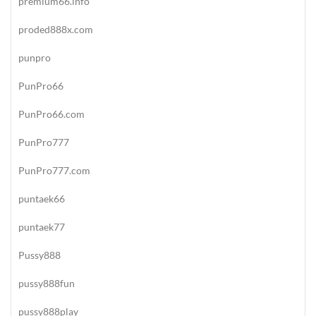
premium66.info
proded888x.com
punpro
PunPro66
PunPro66.com
PunPro777
PunPro777.com
puntaek66
puntaek77
Pussy888
pussy888fun
pussy888play