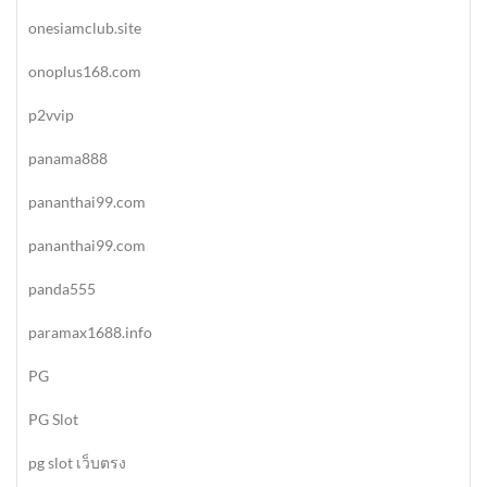
onesiamclub.site
onoplus168.com
p2vvip
panama888
pananthai99.com
pananthai99.com
panda555
paramax1688.info
PG
PG Slot
pg slot เว็บตรง