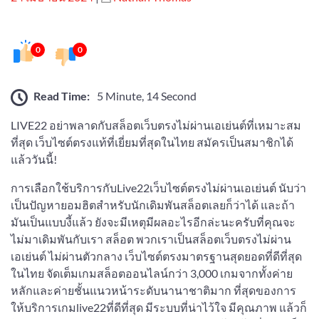
on
on
0
0
Read Time:
5 Minute, 14 Second
LIVE22 อย่าพลาดกับสล็อตเว็บตรงไม่ผ่านเอเย่นต์ที่เหมาะสม
ที่สุด เว็บไซต์ตรงแท้ที่เยี่ยมที่สุดในไทย สมัครเป็นสมาชิกได้
แล้ววันนี้!
การเลือกใช้บริการกับLive22เว็บไซต์ตรงไม่ผ่านเอเย่นต์ นับว่า
เป็นปัญหายอมฮิตสำหรับนักเดิมพันสล็อตเลยก็ว่าได้ และถ้า
มันเป็นแบบงี้แล้ว ยังจะมีเหตุมีผลอะไรอีกล่ะนะครับที่คุณจะ
ไม่มาเดิมพันกับเรา สล็อต พวกเราเป็นสล็อตเว็บตรงไม่ผ่าน
เอเย่นต์ ไม่ผ่านตัวกลาง เว็บไซต์ตรงมาตรฐานสุดยอดที่ดีที่สุด
ในไทย จัดเต็มเกมสล็อตออนไลน์กว่า 3,000 เกมจากทั้งค่าย
หลักและค่ายชั้นแนวหน้าระดับนานาชาติมาก ที่สุดของการ
ให้บริการเกมlive22ที่ดีที่สุด มีระบบที่น่าไว้ใจ มีคุณภาพ แล้วก็