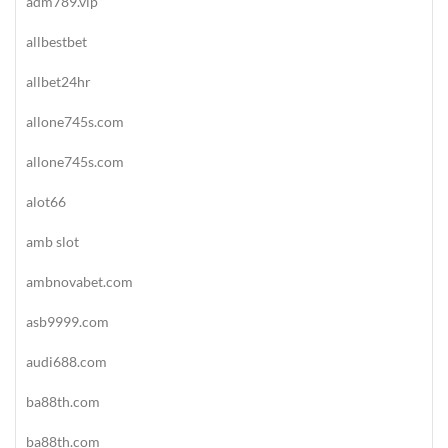
adm789.vip
allbestbet
allbet24hr
allone745s.com
allone745s.com
alot66
amb slot
ambnovabet.com
asb9999.com
audi688.com
ba88th.com
ba88th.com