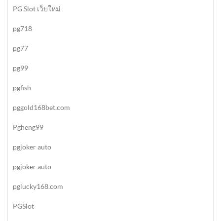
PG Slot เว็บใหม่
pg718
pg77
pg99
pgfish
pggold168bet.com
Pgheng99
pgjoker auto
pgjoker auto
pglucky168.com
PGSlot