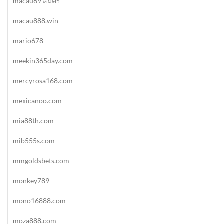
macau69 สมัคร
macau888.win
mario678
meekin365day.com
mercyrosa168.com
mexicanoo.com
mia88th.com
mib555s.com
mmgoldsbets.com
monkey789
mono16888.com
moza888.com