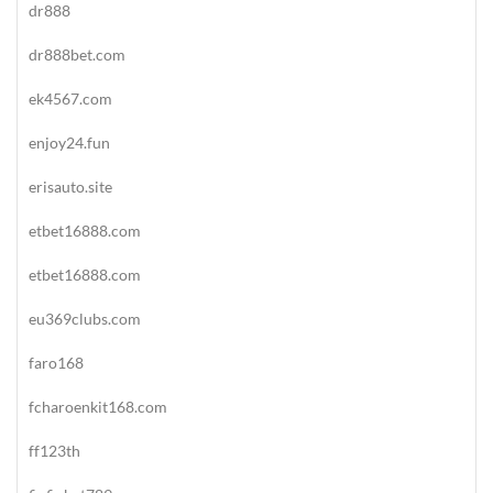
dr888
dr888bet.com
ek4567.com
enjoy24.fun
erisauto.site
etbet16888.com
etbet16888.com
eu369clubs.com
faro168
fcharoenkit168.com
ff123th