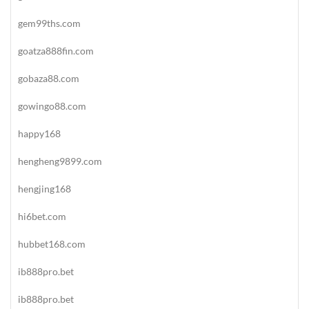
gem99ths.com
goatza888fin.com
gobaza88.com
gowingo88.com
happy168
hengheng9899.com
hengjing168
hi6bet.com
hubbet168.com
ib888pro.bet
ib888pro.bet