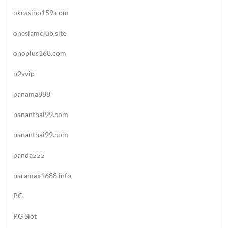
okcasino159.com
onesiamclub.site
onoplus168.com
p2vvip
panama888
pananthai99.com
pananthai99.com
panda555
paramax1688.info
PG
PG Slot