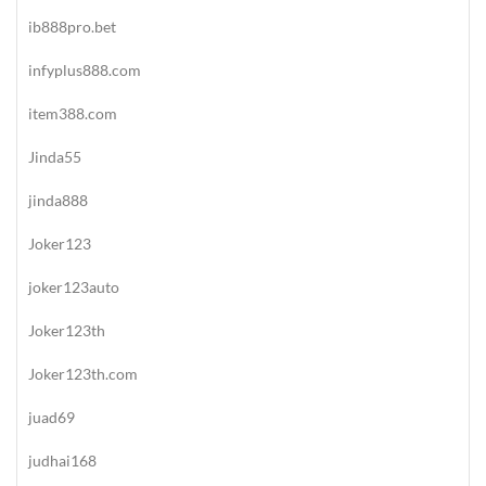
ib888pro.bet
infyplus888.com
item388.com
Jinda55
jinda888
Joker123
joker123auto
Joker123th
Joker123th.com
juad69
judhai168