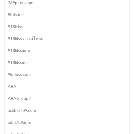
789pluss.com
8lots.me
918Kiss
918kiss ดาวน์โหลด
918kissauto
918kissme
9kpluss.com
ABA
ABAGroup2
acebet789.com
adm789.info