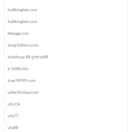
tia8kingbet.com
tia8kingbet.com
tkbpgg.com
tong168win.com
tookhuay 88 ถูกหวย88
tr1688.info
tree78999.com
udee365day.com
ufa11k
ufa77
ufa88