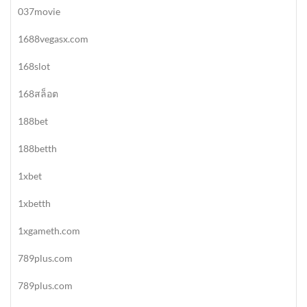
037movie
1688vegasx.com
168slot
168สล็อต
188bet
188betth
1xbet
1xbetth
1xgameth.com
789plus.com
789plus.com