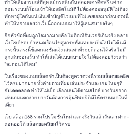
ทำให้เสียอารมณ์ที่สุด แม้กระนั้นกับ สล็อตเครดิตฟรี แค่กด
ถอน ระบบก็โอนเข้าให้เองอัตโนมัติ ไม่ต้องคอยอนุมัติ ไม่ต้อง
ทักหาผู้ใดกันแน่ เงินเข้าบัญชีไวแบบที่ไม่เคยเจอมาก่อน ตรงนี้
ทำให้ทราบเลยว่าเว็บนี้ออกแบบมาให้ผู้เล่นสบายจริงๆ
อีกหัวข้อที่ผมถูกใจมากมายคือ ไม่ติดเทิร์นเวอร์เกินจริง หลาย
เว็บไซต์ชอบกำหนดเงื่อนไขสูงกระทั่งแทบจะเป็นไปไม่ได้ แม้
กระนั้นตรงนี้ข้อตกลงชัดแจ้ง เล่นเท่าที่ระบุก็ถอนได้จริง ไม่มี
ลูกเล่นซ่อนเร้น ทำให้เล่นได้แบบสบายใจ ไม่ต้องคอยกังวลว่า
“จะถอนได้ไหม”
ในเรื่องของเกมสล็อต จำเป็นต้องพูดว่าตรงนี้รวมสล็อตยอดฮิต
ไว้ครบมากมาย ทั้งค่ายตามที่ผมเล่นประจำและเกมใหม่ๆที่
อัปเดตตลอด ทำให้ไม่เบื่อ เลือกเล่นได้ตามสไตล์ บางวันอยาก
เล่นเกมแตกง่าย บางวันต้องการลุ้นฟีพบร์ ก็มีให้ครบหมดในที่
เดียว
เว็บ สล็อต168 รวมโปรโมชั่นใหม่ แจกจริงวันแล้ววันเล่า ฝาก–
ถอนออโต้ สล็อตยอดนิยมไว้ครบ