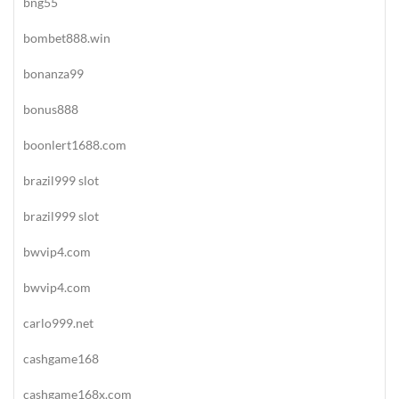
bng55
bombet888.win
bonanza99
bonus888
boonlert1688.com
brazil999 slot
brazil999 slot
bwvip4.com
bwvip4.com
carlo999.net
cashgame168
cashgame168x.com