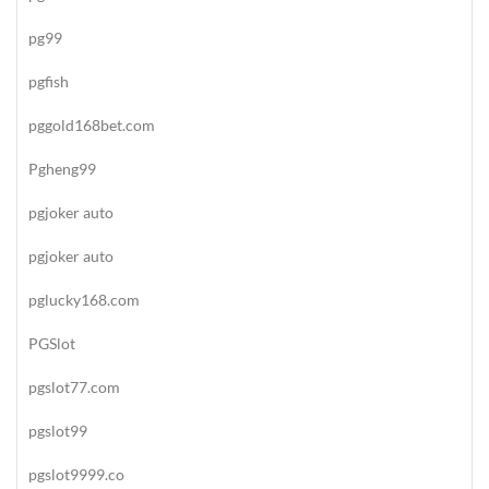
pg99
pgfish
pggold168bet.com
Pgheng99
pgjoker auto
pgjoker auto
pglucky168.com
PGSlot
pgslot77.com
pgslot99
pgslot9999.co