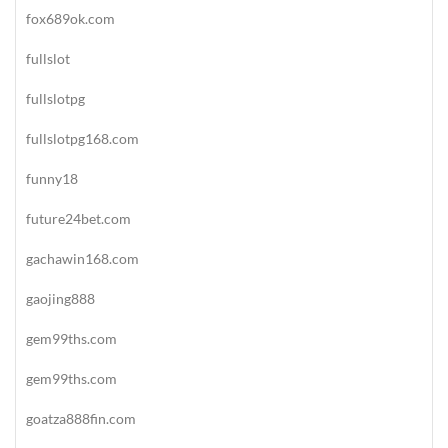
fox689ok.com
fullslot
fullslotpg
fullslotpg168.com
funny18
future24bet.com
gachawin168.com
gaojing888
gem99ths.com
gem99ths.com
goatza888fin.com