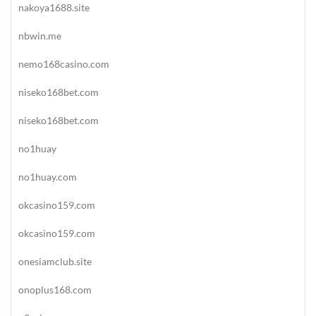
nakoya1688.site
nbwin.me
nemo168casino.com
niseko168bet.com
niseko168bet.com
no1huay
no1huay.com
okcasino159.com
okcasino159.com
onesiamclub.site
onoplus168.com