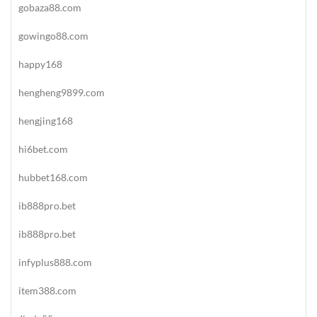
gobaza88.com
gowingo88.com
happy168
hengheng9899.com
hengjing168
hi6bet.com
hubbet168.com
ib888pro.bet
ib888pro.bet
infyplus888.com
item388.com