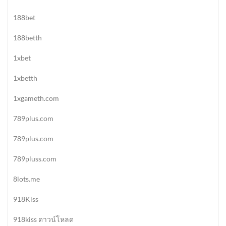
188bet
188betth
1xbet
1xbetth
1xgameth.com
789plus.com
789plus.com
789pluss.com
8lots.me
918Kiss
918kiss ดาวน์โหลด