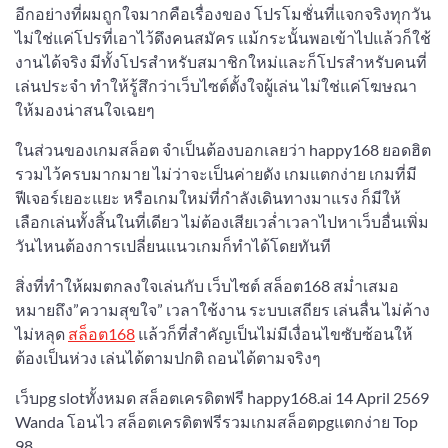
อีกอย่างที่ผมถูกใจมากคือเรื่องของ โปรโมชั่นที่แจกจริงทุกวัน
ไม่ใช่แค่โปรที่เอาไว้ดึงคนสมัคร แม้กระนั้นพอเข้าไปแล้วก็ใช้
งานได้จริง มีทั้งโปรสำหรับสมาชิกใหม่และก็โปรสำหรับคนที่
เล่นประจำ ทำให้รู้สึกว่าเว็บไซต์ตั้งใจผู้เล่น ไม่ใช่แค่โฆษณา
ให้มองน่าสนใจเฉยๆ
ในส่วนของเกมสล็อต จำเป็นต้องบอกเลยว่า happy168 ยอดฮิต
รวมไว้ครบมากมาย ไม่ว่าจะเป็นค่ายดัง เกมแตกง่าย เกมที่มี
ฟีเจอร์เยอะแยะ หรือเกมใหม่ที่กำลังเดินทางมาแรง ก็มีให้
เลือกเล่นทั้งสิ้นในที่เดียว ไม่ต้องเสียเวล่ำเวลาไปหาเว็บอื่นเพิ่ม
วันไหนต้องการเปลี่ยนแนวเกมก็ทำได้โดยทันที
สิ่งที่ทำให้ผมตกลงใจเล่นกับ เว็บไซต์ สล็อต168 สม่ำเสมอ
หมายถึง”ความสุขใจ” เวลาใช้งาน ระบบเสถียร เล่นลื่น ไม่ค้าง
ไม่หลุด
สล็อต168
แล้วก็ที่สำคัญเป็นไม่มีเงื่อนไขซับซ้อนให้
ต้องเป็นห่วง เล่นได้ตามปกติ ถอนได้ตามจริงๆ
เว็บpg slotทั้งหมด สล็อตเครดิตฟรี happy168.ai 14 April 2569
Wanda โอนไว สล็อตเครดิตฟรีรวมเกมสล็อตpgแตกง่าย Top
98