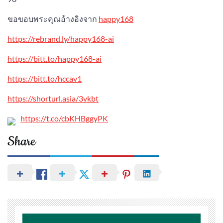
ขอขอบพระคุณอ้างอิงจาก
happy168
https://rebrand.ly/happy168-ai
https://bitt.to/happy168-ai
https://bitt.to/hccav1
https://shorturl.asia/3vkbt
https://t.co/cbKHBggyPK
Share